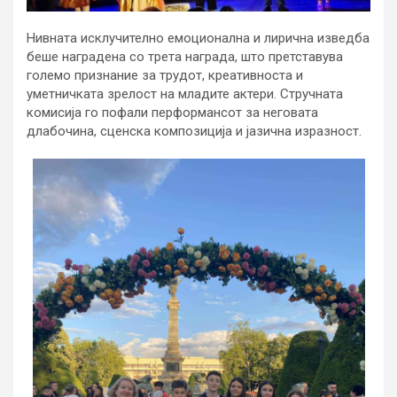
Нивната исклучително емоционална и лирична изведба
беше наградена со трета награда, што претставува
големо признание за трудот, креативноста и
уметничката зрелост на младите актери. Стручната
комисија го пофали перформансот за неговата
длабочина, сценска композиција и јазична изразност.