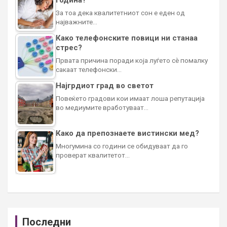
За тоа дека квалитетниот сон е еден од
најважните…
Како телефонските повици ни станаа
стрес?
Првата причина поради која луѓето сè помалку
сакаат телефонски…
Најгрдиот град во светот
Повеќето градови кои имаат лоша репутација
во медиумите вработуваат…
Како да препознаете вистински мед?
Многумина со години се обидуваат да го
проверат квалитетот…
Последни