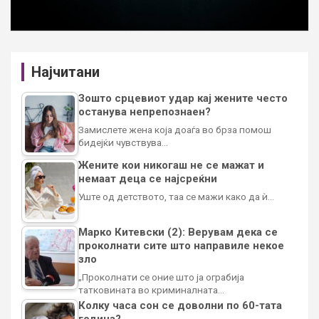
Најчитани
Зошто срцевиот удар кај жените често
останува непрепознаен?
Замислете жена која доаѓа во брза помош
бидејќи чувствува…
Жените кои никогаш не се мажат и
немаат деца се најсреќни
Уште од детството, таа се мажи како да ѝ…
Марко Китевски (2): Верувам дека се
проколнати сите што направиле некое
зло
„Проколнати се оние што ја ограбија
татковината во криминалната…
Колку часа сон се доволни по 60-тата
година?