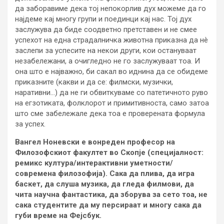
да заборавиме дека тој непокорлив дух можеме да го
најдеме кај многу групи и поединци кај нас. Тој дух
заслужува да биде соодветно претставен и не смее
успехот на една страдалничка животна приказна да нè
заслепи за успесите на некои други, кои остануваат
незабележани, а очигледно не го заслужуваат тоа. И
она што е најважно, би сакал во иднина да се обидеме
приказните (какви и да се: филмски, музички,
наративни…) да не ги обвиткуваме со патетичното руво
на егзотиката, фолклорот и примитивноста, само затоа
што сме забележале дека тоа е проверената формула
за успех.
Вангел Ноневски е вонреден професор на
Филозофскиот факултет во Скопје (специјалност:
ремикс култура/интерактивни уметности/
современа филозофија). Сака да плива, да игра
баскет, да слуша музика, да гледа филмови, да
чита научна фантастика, да зборува за сето тоа, не
сака студентите да му персираат и многу сака да
губи време на Фејсбук.