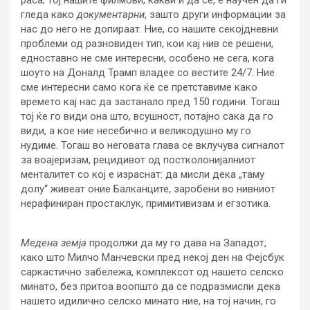
гледа како
документарни
, зашто други информации за
нас до него не допираат. Ние, со нашите секојдневни
проблеми од разновиден тип, кои кај нив се решени,
едноставно не сме интересни, особено не сега, кога
шоуто на Доналд Трамп владее со вестите 24/7. Ние
сме интересни само кога ќе се претставиме како
времето кај нас да застанало пред 150 години. Тогаш
тој ќе го види она што, всушност, потајно сака да го
види, а кое ние несебично и великодушно му го
нудиме. Тогаш во неговата глава се вклучува сигналот
за воајеризам, рецидивот од постколонијалниот
менталитет со кој е израснат: да мисли дека „таму
долу“ живеат оние Балканците, заробени во нивниот
нерафиниран простаклук, примитивизам и егзотика.
Медена земја
продолжи да му го дава на Западот,
како што Милчо Манчевски пред некој ден на Фејсбук
саркастично забележа, комплексот од нашето селско
минато, без притоа воопшто да се подразмисли дека
нашето идилично селско минато ние, на тој начин, го