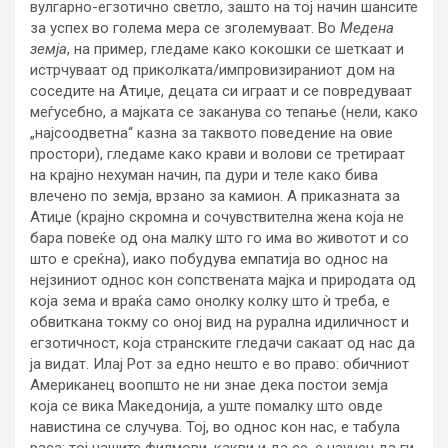
вулгарно-егзотично светло, зашто на тој начин шансите
за успех во голема мера се зголемуваат. Во
Медена
земја
, на пример, гледаме како кокошки се шеткаат и
истрчуваат од приколката/импровизираниот дом на
соседите на Атиџе, децата си играат и се повредуваат
меѓусебно, а мајката се заканува со тепање (нели, како
„најсоодветна“ казна за таквото поведение на овие
простори), гледаме како крави и волови се третираат
на крајно нехуман начин, па дури и теле како бива
влечено по земја, врзано за камион. А приказната за
Атиџе (крајно скромна и сочувствителна жена која не
бара повеќе од она малку што го има во животот и со
што е среќна), иако побудува емпатија во однос на
нејзиниот однос кон сопствената мајка и природата од
која зема и враќа само онолку колку што ѝ треба, е
обвиткана токму со оној вид на рурална идиличност и
егзотичност, која странските гледачи сакаат од нас да
ја видат. Илај Рот за едно нешто е во право: обичниот
Американец воопшто не ни знае дека постои земја
која се вика Македонија, а уште помалку што овде
навистина се случува. Тој, во однос кон нас, е табула
раса; тој нашите филмови, какви и да се, е научен да ги