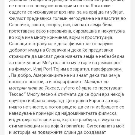
се носат на опскурни локации и потоа богаташи-
садисти се изживуваат врз нив, за на крај да ги убијат.
Филмот предизвика големи негодувања на властите во
Словачка, зашто, според нив, нивната земја била
претставена како неразвиена, сиромашна и некултурна,
во која има многу криминал, војни и проституција.
Словаците стравувале дека филмот ќе го наруши
добриот имиџ на Словачка и дека ќе предизвика
странците да мислат дека нивната земја е небезбедна
за посетување. Меѓутоа, што му е гајле на режисерот
на филмот, Илај Рот! Тој им возвратил, парафразирам:
„Па добро, Американците не ни знаат дека таа земја
воопшто постои, а и покрај филмот
Маскрот со
моторни пили во Тексас
, луѓето сè уште го посетуваат
Тексас.“ Многу лесно е стигмата да се фрли врз некоја
случајно избрана земја од Централна Европа за која
ништо не знаете, а потоа рацете да си ги избришете со
наведување примери од најдоминантната филмска
индустрија на планетава, која, се разбира, е имуна на
стигматизации и на која ѝ припаѓате. Сугестивната моќ
и историја на подвижните слики да создаваат