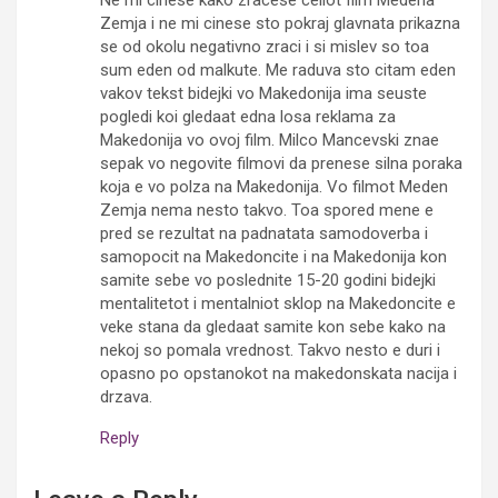
Zemja i ne mi cinese sto pokraj glavnata prikazna
se od okolu negativno zraci i si mislev so toa
sum eden od malkute. Me raduva sto citam eden
vakov tekst bidejki vo Makedonija ima seuste
pogledi koi gledaat edna losa reklama za
Makedonija vo ovoj film. Milco Mancevski znae
sepak vo negovite filmovi da prenese silna poraka
koja e vo polza na Makedonija. Vo filmot Meden
Zemja nema nesto takvo. Toa spored mene e
pred se rezultat na padnatata samodoverba i
samopocit na Makedoncite i na Makedonija kon
samite sebe vo poslednite 15-20 godini bidejki
mentalitetot i mentalniot sklop na Makedoncite e
veke stana da gledaat samite kon sebe kako na
nekoj so pomala vrednost. Takvo nesto e duri i
opasno po opstanokot na makedonskata nacija i
drzava.
Reply