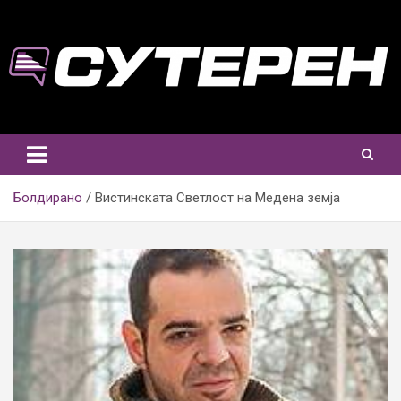
Skip
to
content
Болдирано
Вистинската Светлост на Медена земја