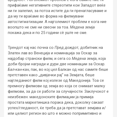
прифаќаме негативните стереотипи кои Западот веќе
ни ги залепил, за потоа истите да ги пренагласуваме и
да му ги враќаме во форма на филмувани
автостигматизации
. А најголемиот проблем е кога ние
воопшто не сме ни свесни за тоа.
Медена земја
покажа дека и по 25 години сè уште не сме.
Трендот кај нас почна со
Пред дождот
, добитник на
Златен лав во Венеција и номинација за Оскар за
најдобар странски филм, и сега со
Медена земја
, која
доби бројни награди и дури две номинации за Оскар.
Бал-кан-кан
, пак, во кој цел Балкан од нас самите беше
претставен како „дивјачки рај“ на Земјата, беше
најгледаниот филм кој излезе од Македонија. Тоа се
премногу филмови од земја во која се снимаат малку
филмови, за да се работи за случајности. Заклучокот е
неизбежен: македонските филмаџии ја примија
простата маркетиншка порака дека, доколку сакаат
успех/гледаност, ќе треба да ја претстават земјава и/
или целиот регион во што е можно попримитивно и