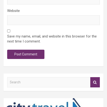
Website
Save my name, email, and website in this browser for the
next time I comment.
S
e
a
r
c
h