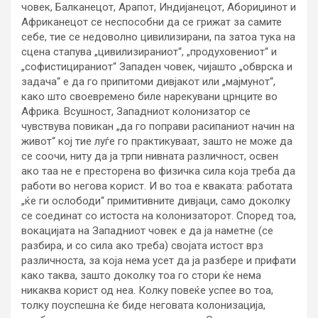
човек, Балканецот, Арапот, Индијанецот, Абориџинот и
Африканецот се неспособни да се грижат за самите
себе, тие се недоволно цивилизирани, па затоа тука на
сцена стапува „цивилизираниот“, „продуховениот“ и
„софистицираниот“ Западен човек, чијашто „обврска и
задача“ е да го припитоми дивјакот или „мајмунот“,
како што своевремено биле нарекувани црнците во
Африка. Всушност, Западниот колонизатор се
чувствува повикан „да го поправи расипаниот начин на
живот“ кој тие луѓе го практикуваат, зашто не може да
се соочи, ниту да ја трпи нивната различност, освен
ако таа не е престорена во физичка сила која треба да
работи во негова корист. И во тоа е кваката: работата
„ќе ги ослободи“ примитивните дивјаци, само доколку
се соединат со истоста на колонизаторот. Според тоа,
вокацијата на Западниот човек е да ја наметне (се
разбира, и со сила ако треба) својата истост врз
различноста, за која нема усет да ја разбере и прифати
како таква, зашто доколку тоа го стори ќе нема
никаква корист од неа. Колку повеќе успее во тоа,
толку поуспешна ќе биде неговата колонизација,