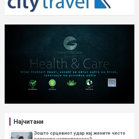
Најчитани
Зошто срцевиот удар кај жените често
останува непрепознаен?