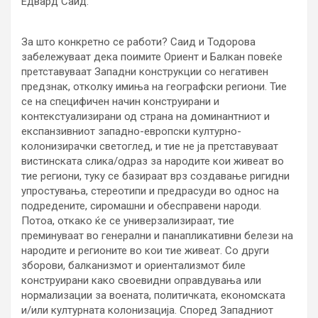
Едвард Саид.
За што конкретно се работи? Саид и Тодорова
забележуваат дека поимите Ориент и Балкан повеќе
претставуваат Западни конструкции со негативен
предзнак, отколку имиња на географски региони. Тие
се на специфичен начин конструирани и
контекстуализирани од страна на доминантниот и
експанзивниот западно-европски културно-
колонизирачки светоглед, и тие не ја претставуваат
вистинската слика/одраз за народите кои живеат во
тие региони, туку се базираат врз создавање ригидни
упростувања, стереотипи и предрасуди во однос на
подредените, сиромашни и обесправени народи.
Потоа, откако ќе се универзализираат, тие
преминуваат во генерални и панапликативни белези на
народите и регионите во кои тие живеат. Со други
зборови, балканизмот и ориентализмот биле
конструирани како своевидни оправдувања или
нормализации за воената, политичката, економската
и/или културната колонизација. Според Западниот