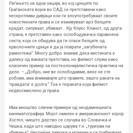
Раѓањето на една нација
, во кој црнците по
Граѓанската војна во САД се претставени како
нескротливи дивјаци кои ги злоупотребуваат своите
новостекнати права и се изживуваат врз белците:
крадат, силуваат, убиваат… Кју Клукс Кланот, од друга
страна, е претставен како ослободувачка паравоена
секта, која се обидува да ги спаси белците од
крволочните црнци и да ја поврати „загубената
рамнотежа“. Многу добро знаеме дека вистината е
далеку од ваквата претстава, но филмот служи како
класичен пример за постколонијалистичка практика на
дело. – „Добро, ние ве ослободивме, веќе не сте
робови, ама внимавајте што правите, зашто раката на
‘правдата’ е долга.“ Тоа е пораката која филмот
недвосмислено ја праќа.
Има мноштво слични примери од неодамнешната
кинематографија. Мојот омилен е американскиот хорор
Хостел
, чиешто дејство се случува во Словачка и
Чешка, каде што наводно царува т.н. „туризам на
убивање“. Несреќни девојки и момчиња се грабнуваат,