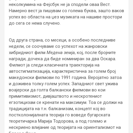
неколкумина на Фејсбук не ја сподели оваа Вест.
Намерно вест ја пишувам со голема буква, зашто ваков
успех во областа на џез музиката на нашиве простори
до сега се нема случено.
Од друга страна, со месеци, а особено последниве
недели, се соочуваме со успехот на жанровски
хибридниот филм
Медена земја
, кој, после бројните
награди, дочека да биде номиниран за два Оскара.
Филмот ја следи класичната траекторија на
автостигматизација, карактеристична за голем број
македонски филмови по 1991 година. Веројатно затоа
и доживеа толку голем успех. Западниот свет ужива
воајерски да голта балкански филмови во кои
примитивизмот, дивјаштвото и нескротениот
егзотицизам се кренати на максимум. Тоа се должи на
традицијата на т.н. балканизам, концепт кој во
постколонијалната теорија го воведе бугарската
теоретичарка Марија Тодорова, а под големо и
нескриено влијание од теоријата на ориентализмот на