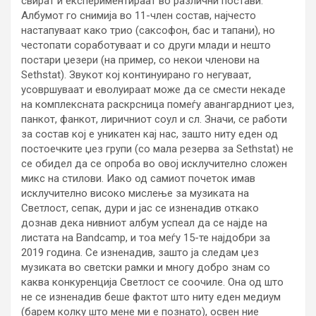
свират и експериментираат во различни постави.
Албумот го снимија во 11-член состав, најчесто
настапуваат како трио (саксофон, бас и тапани), но
честопати соработуваат и со други млади и нешто
постари џезери (на пример, со некои членови на
Sethstat). Звукот кој континуирано го негуваат,
усовршуваат и еволуираат може да се смести некаде
на комплексната раскрсница помеѓу авангардниот џез,
панкот, фанкот, лиричниот соул и сл. Значи, се работи
за состав кој е уникатен кај нас, зашто ниту еден од
постоечките џез групи (со мала резерва за Sethstat) не
се обидел да се опроба во овој исклучително сложен
микс на стилови. Иако од самиот почеток имав
исклучително високо мислење за музиката на
Светлост, сепак, дури и јас се изненадив откако
дознав дека нивниот албум успеал да се најде на
листата на Bandcamp, и тоа меѓу 15-те најдобри за
2019 година. Се изненадив, зашто ја следам џез
музиката во светски рамки и многу добро знам со
каква конкуренција Светлост се соочиле. Она од што
не се изненадив беше фактот што ниту еден медиум
(барем колку што мене ми е познато), освен ние