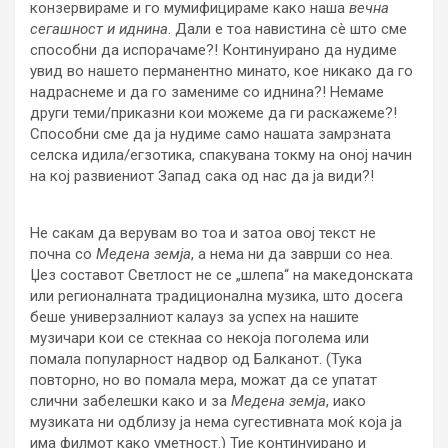
конзервираме и го мумифицираме како наша
вечна
сегашност и иднина
. Дали е тоа навистина сè што сме
способни да испорачаме?! Континуирано да нудиме
увид во нашето перманентно минато, кое никако да го
надраснеме и да го замениме со иднина?! Немаме
други теми/приказни кои можеме да ги раскажеме?!
Способни сме да ја нудиме само нашата замрзната
селска идила/егзотика, спакувана токму на оној начин
на кој развиениот Запад сака од нас да ја види?!
Не сакам да верувам во тоа и затоа овој текст не
почна со
Медена земја
, а нема ни да заврши со неа.
Џез составот Светлост не се „шлепа“ на македонската
или регионалната традиционална музика, што досега
беше универзалниот калауз за успех на нашите
музичари кои се стекнаа со некоја поголема или
помала популарност надвор од Балканот. (Тука
повторно, но во помала мера, можат да се упатат
слични забелешки како и за
Медена земја
, иако
музиката ни одблизу ја нема сугестивната моќ која ја
има филмот како уметност.) Тие континуирано и