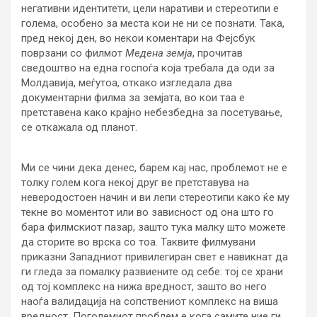
негативни идентитети, цели наративи и стереотипи е
голема, особено за места кои не ни се познати. Така,
пред некој ден, во некои коментари на Фејсбук
поврзани со филмот
Медена земја
, прочитав
сведоштво на една госпоѓа која требала да оди за
Молдавија, меѓутоа, откако изгледала два
документарни филма за земјата, во кои таа е
претставена како крајно небезбедна за посетување,
се откажала од планот.
Ми се чини дека денес, барем кај нас, проблемот не е
толку голем кога некој друг ве претставува на
неверодостоен начин и ви лепи стереотипи како ќе му
текне во моментот или во зависност од она што го
бара филмскиот пазар, зашто тука малку што можете
да сторите во врска со тоа. Таквите филмувани
приказни Западниот привилегиран свет е навикнат да
ги гледа за помалку развиените од себе: тој се храни
од тој комплекс на нижа вредност, зашто во него
наоѓа валидација на сопствениот комплекс на виша
вредност. Поголемиот проблем е кога самите ние ги