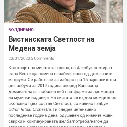
БОЛДИРАНО
Вистинската Светлост на
Медена земја
20/01/2020
5 Comments
Кон крајот на минатата година, на Фејсбук постирав
една Вест која помина незабележано од домашните
медиуми. Се работеше за изборот на 15 најквалитетни
џез албуми за 2019 година според Bandcamp:
доминантната глобална веб платформа за промоција
на музички изданија. На листата се најдоа момците од
скопскиот џез состав Светлост, со нивниот албум
Odron Ritual Orchestra
. Ги следев интензивно
последниве година дена, одушевен од нивните живи
свирки и континуираната желба/потреба/нагон да