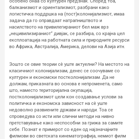
особено онаа со културен предзнак. Според тоа,
балканизмот и ориентализмот, разбрани како
логистичка поддршка на (пост)колонијализмот, имаа
задача да го оправдаат натрапништвото и
насилството на привилегираниот бел маж врз
„нецивилизираниот“ дивјак, се разбира, со крајна цел
експлоатација на работната сила и природните ресурси
во Африка, Австралија, Америка, делови на Азија итн.
Зошто се овие теории сè уште актуелни? На местото на
класичниот колонијализам, денес се соочуваме со
културен и економски постколонијализам. Да не
должам, приказната во основа е непроменета, само
што, наместо територијална окупација,
постколонијализмот цели кон создавање услови за
политичка и економска зависност на сè уште
недоволно развиените држави и народи. Тоа се
спроведува со исти или слични методи на нивно
претставување како неспособни за грижа за самите
себе. Познат е примерот со еден од најзначајните
филмови во светската кинематографија, немиот филм