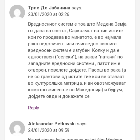
Трпе Де Јабанина
says:
23/01/2020 at 02:26
Вредносниот систем е тоа што Медена Земја
го дава на светот, Сарказмот на тие истите
кои го продаваа во минатото, е во најмала
рака недоличен….или очигледно нивниот
вредносен систем е изгубен. Колку и да е
едноставен (“селски”), на вакви “патачи” по
западните вредносни системи , патот им е
отворен, повелете дојдете. Пасош во рака (а
не со грантови од истите тие кои ве ставаат
во културолшка матрица, и ви овозможуваат
комотно живеење во Македонија) и бујрум,
дојдете овде и докажете се.
Reply
Aleksandar Petkovski
says:
24/01/2020 at 09:59
Ne mi cinese kako zracese celiot film Medena