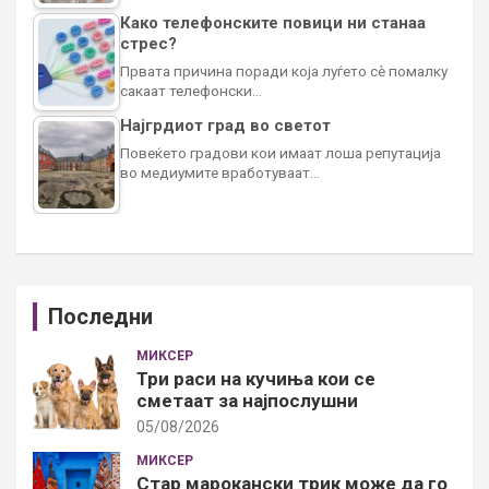
Како телефонските повици ни станаа
стрес?
Првата причина поради која луѓето сè помалку
сакаат телефонски…
Најгрдиот град во светот
Повеќето градови кои имаат лоша репутација
во медиумите вработуваат…
Последни
МИКСЕР
Три раси на кучиња кои се
сметаат за најпослушни
05/08/2026
МИКСЕР
Стар марокански трик може да го