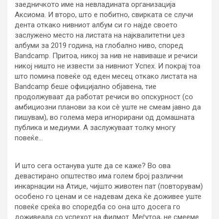
заедничкото име на невладината организација
Аксиома. И второ, што е побитно, свирката се случи
дента откако нивниот албум си го најде своето
заслужено место на листата на најквалитетни џез
албуми за 2019 година, на глобално ниво, според
Bandcamp. Притоа, никој за нив не навиваше и речиси
никој ништо не извести за нивниот Успех. И покрај тоа
што помина повеќе од еден месец откако листата на
Bandcamp беше официјално објавена, тие
продолжуваат да работат речиси во опскурност (со
амбициозни планови за кои сè уште не смеам јавно да
пишувам), во голема мера игнорирани од домашната
публика и медиуми. А заслужуваат толку многу
повеќе…
И што сега останува уште да се каже? Во ова
девастирано општество има голем број различни
инкарнации на Атиџе, чијшто животен пат (повторувам)
особено го ценам и се надевам дека ќе доживее уште
повеќе среќа во споредба со она што досега го
доживеала со успехот на филмот. Меѓутоа, не смееме