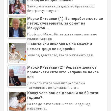
Замислете жена која доаѓа во брза помош
бидејќи чувствува…
Марко Китевски (1): За неработењето во
петок, суеверијата, за сонот на
Манџуков…
Проф. д-р Марко Китевски за тешкотиите во
издавањето на…
Жените кои никогаш не се мажат и
немаат деца се најсреќни
Уште од детството, таа се мажи како да ѝ…
Марко Китевски (2): Верувам дека се
проколнати сите што направиле некое
зло
„Проколнати се оние што ја ограбија
татковината во криминалната…
Колку часа сон се доволни по 60-тата
година?
За тоа дека квалитетниот сон е еден од
најважните…