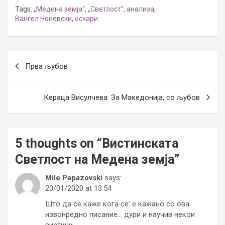
Tags:
„Медена земја“
,
„Светлост“
,
анализа
,
Вангел Ноневски
,
оскари
Post
Прва љубов
navigation
Кераца Висулчева: За Македонија, со љубов
5 thoughts on “
Вистинската
Светлост на Медена земја
”
Mile Papazovski
says:
20/01/2020 at 13:54
Што да се каже кога се’ е кажано со ова
извонредно писание… дури и научив некои
вистини.