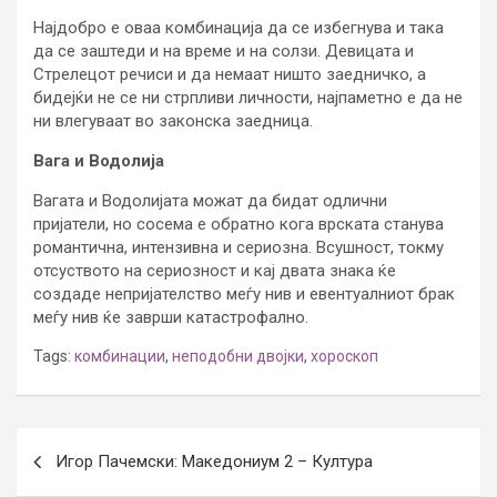
Најдобро е оваа комбинација да се избегнува и така
да се заштеди и на време и на солзи. Девицата и
Стрелецот речиси и да немаат ништо заедничко, а
бидејќи не се ни стрпливи личности, најпаметно е да не
ни влегуваат во законска заедница.
Вага и Водолија
Вагата и Водолијата можат да бидат одлични
пријатели, но сосема е обратно кога врската станува
романтична, интензивна и сериозна. Всушност, токму
отсуството на сериозност и кај двата знака ќе
создаде непријателство меѓу нив и евентуалниот брак
меѓу нив ќе заврши катастрофално.
Tags:
комбинации
,
неподобни двојки
,
хороскоп
Post
Игор Пачемски: Македониум 2 – Култура
navigation