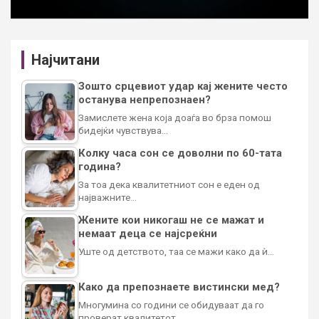
Најчитани
Зошто срцевиот удар кај жените често
останува непрепознаен?
Замислете жена која доаѓа во брза помош
бидејќи чувствува…
Колку часа сон се доволни по 60-тата
година?
За тоа дека квалитетниот сон е еден од
најважните…
Жените кои никогаш не се мажат и
немаат деца се најсреќни
Уште од детството, таа се мажи како да ѝ…
Како да препознаете вистински мед?
Многумина со години се обидуваат да го
проверат квалитетот…