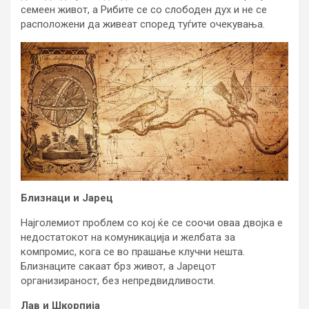
семеен живот, а Рибите се со слободен дух и не се
расположени да живеат според туѓите очекувања.
Близнаци и Јарец
Најголемиот проблем со кој ќе се соочи оваа двојка е
недостатокот на комуникација и желбата за
компромис, кога се во прашање клучни нешта.
Близнаците сакаат брз живот, а Јарецот
организираност, без непредвидливости.
Лав и Шкорпија