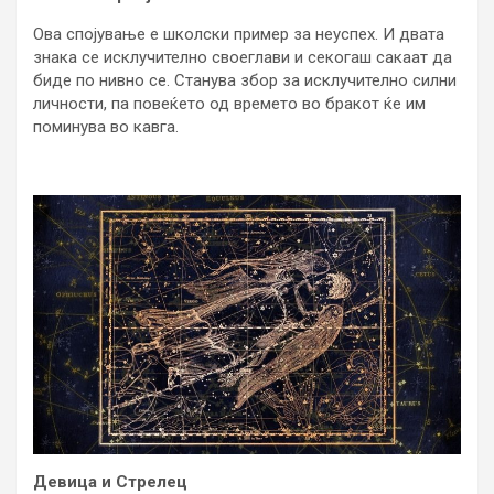
Ова спојување е школски пример за неуспех. И двата
знака се исклучително своеглави и секогаш сакаат да
биде по нивно се. Станува збор за исклучително силни
личности, па повеќето од времето во бракот ќе им
поминува во кавга.
Девица и Стрелец