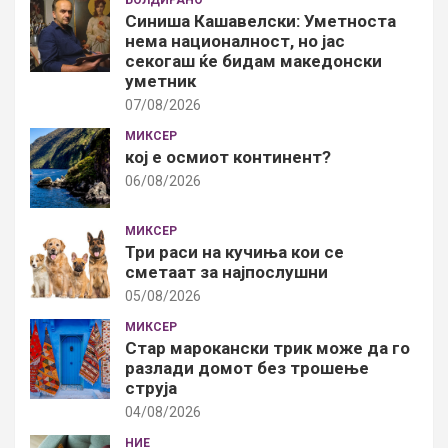
БОЛДИРАНО
Синиша Кашавелски: Уметноста
нема националност, но јас
секогаш ќе бидам македонски
уметник
07/08/2026
МИКСЕР
кој е осмиот континент?
06/08/2026
МИКСЕР
Три раси на кучиња кои се
сметаат за најпослушни
05/08/2026
МИКСЕР
Стар марокански трик може да го
разлади домот без трошење
струја
04/08/2026
НИЕ