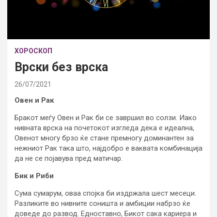
ХОРОСКОП
Врски без врска
26/07/2021
Овен и Рак
Бракот меѓу Овен и Рак би се завршил во солзи. Иако
нивната врска на почетокот изгледа дека е идеална,
Овенот многу брзо ќе стане премногу доминантен за
нежниот Рак така што, најдобро е ваквата комбинација
да не се појавува пред матичар.
Бик и Риби
Сума сумарум, оваа спојка би издржала шест месеци.
Разликите во нивните соништа и амбиции набрзо ќе
доведе до развод. Едноставно, Бикот сака кариера и