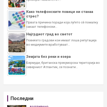
Како телефонските повици ни станаа
стрес?
Првата причина поради која луѓето сè помалку
сакаат телефонски…
Најгрдиот град во светот
Повеќето градови кои имаат лоша репутација
во медиумите вработуваат…
Земјата без реки и езера
Бермуди, британска прекуморска територија во
северниот Атлантик, се познати…
Последни