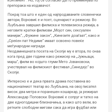
континент“. Но, тој се согласил да го преименува по
препорака на издавачот.
Покрај тоа што е еден од најпродаваните словенечки
автори, Војновиќ е и поет, сценарист и режисер. Во
Љубљана завршил филмска и телевизиска режија, а
неговите кратки филмови „Мојот син, сексуален
манијак“, „Фужине закон“, „Кинезите доаѓаат“, како и
„Среќен пат Недиме“ имаат освоено повеќе
меѓународни награди.
Неодамнешната посета на Скопје му е втора, по онаа
кога пред две години како режисер на „Јужњаци,
марш“, филм во којшто глуми Мето Јовановски,
учествувал на филмскиот фестивал „Синедејс“ во
Скопје.
Интересно е и дека првата драма поставена во
националниот театар во Љубљана, на овој писател
висок два метра и поранешен кошаркар, ја режирал
Александар Поповски. Војновиќ е сопруг и татко на
две едногодишни близначиња, а како што вели, во
ретките слободни мигови сака да игра фудбал или