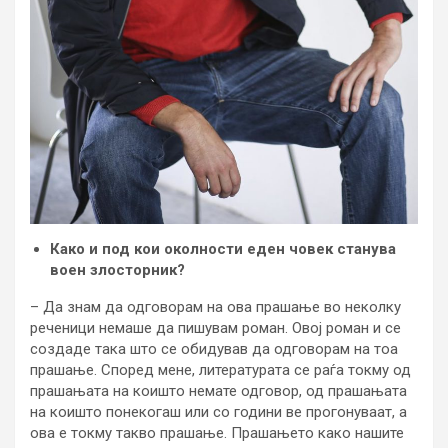
Како и под кои околности еден човек станува
воен злосторник?
– Да знам да одговорам на ова прашање во неколку
реченици немаше да пишувам роман. Овој роман и се
создаде така што се обидував да одговорам на тоа
прашање. Според мене, литературата се раѓа токму од
прашањата на коишто немате одговор, од прашањата
на коишто понекогаш или со години ве прогонуваат, а
ова е токму такво прашање. Прашањето како нашите