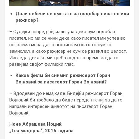
Дали себеси се сметате за подобар писател или
режисер?
– Судејќи според сѐ, излегува дека сум подобар
писател, но ми се чини дека како писател ми успеа во
поголема мера да го постигнам она што сум го
замислил, а како режисер не сум се развил во целост.
Изгледа дека ќе ми треба подолго време за да го
развијам својот филмски глас.
Каков филм би снимил режисерот Горан
Војновиќ за писателот Горан Војновиќ?
– Здодевен до немајкаде. Бидејќи режисерот Горан
Војновиќ би требало да биде нероден гениј за да го
направи интересен животот на писателот Горан
Војновиќ.
Ноне Абрашева Ноциќ
„Теа модерна“, 2016 година