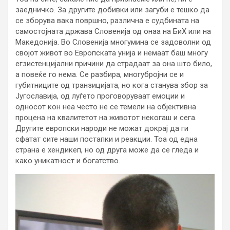
заедничко. За другите добивки или загуби е тешко да
се зборува вака површно, различна е судбината на
самостојната држава Словенија од онаа на БиХ или на
Македонија. Во Словенија многумина се задоволни од
својот живот во Европската унија и немаат баш многу
егзистенцијални причини да страдаат за она што било,
а повеќе го нема. Се разбира, многубројни се и
губитниците од транзицијата, но кога станува збор за
Југославија, од луѓето проговоруваат емоции и
односот кон неа често не се темели на објективна
процена на квалитетот на животот некогаш и сега.
Другите европски народи не можат докрај да ги
сфатат сите наши постапки и реакции. Тоа од една
страна е хендикеп, но од друга може да се гледа и
како уникатност и богатство.