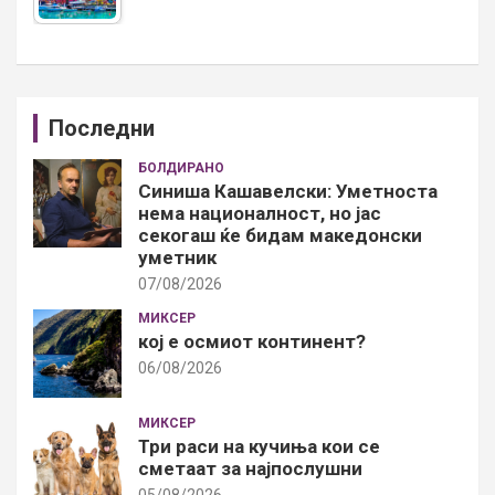
Последни
БОЛДИРАНО
Синиша Кашавелски: Уметноста
нема националност, но јас
секогаш ќе бидам македонски
уметник
07/08/2026
МИКСЕР
кој е осмиот континент?
06/08/2026
МИКСЕР
Три раси на кучиња кои се
сметаат за најпослушни
05/08/2026