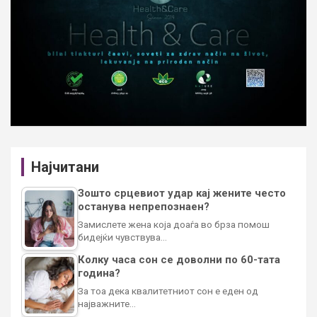
Најчитани
Зошто срцевиот удар кај жените често
останува непрепознаен?
Замислете жена која доаѓа во брза помош
бидејќи чувствува…
Колку часа сон се доволни по 60-тата
година?
За тоа дека квалитетниот сон е еден од
најважните…