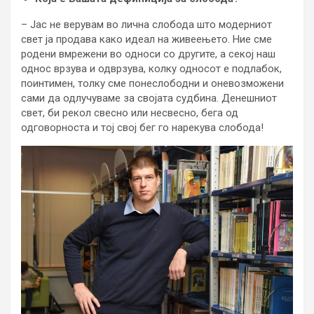
– Јас не верувам во лична слобода што модерниот
свет ја продава како идеал на живеењето. Ние сме
родени вмрежени во односи со другите, а секој наш
однос врзува и одврзува, колку односот е подлабок,
поинтимен, толку сме понеслободни и оневозможени
сами да одлучуваме за својата судбина. Денешниот
свет, би рекол свесно или несвесно, бега од
одговорноста и тој свој бег го нарекува слобода!