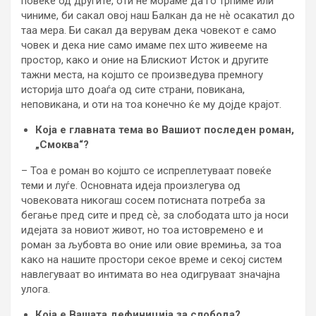
повеќе од другите, оти не мораме да го трпиме или
чиниме, би сакал овој наш Балкан да не нѐ осакатил до
таа мера. Би сакал да верувам дека човекот е само
човек и дека ние само имаме пех што живееме на
простор, како и оние на Блискиот Исток и другите
тажни места, на којшто се произведува премногу
историја што доаѓа од сите страни, повикана,
неповикана, и оти на тоа конечно ќе му дојде крајот.
Која е главната тема во Вашиот последен роман,
„Смоква“?
– Тоа е роман во којшто се испреплетуваат повеќе
теми и луѓе. Основната идеја произлегува од
човековата никогаш сосем потисната потреба за
бегање пред сите и пред сѐ, за слободата што ја носи
идејата за новиот живот, но тоа истовремено е и
роман за љубовта во оние или овие времиња, за тоа
како на нашите простори секое време и секој систем
навлегуваат во интимата во неа одигруваат значајна
улога.
Која е Вашата дефиниција за слобода?