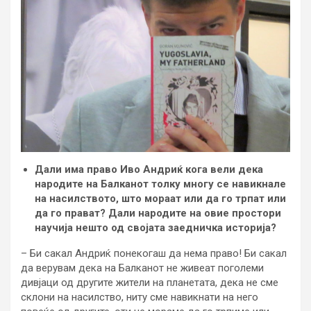
Дали има право Иво Андриќ кога вели дека
народите на Балканот толку многу се навикнале
на насилството, што мораат или да го трпат или
да го прават? Дали народите на овие простори
научија нешто од својата заедничка историја?
– Би сакал Андриќ понекогаш да нема право! Би сакал
да верувам дека на Балканот не живеат поголеми
дивјаци од другите жители на планетата, дека не сме
склони на насилство, ниту сме навикнати на него