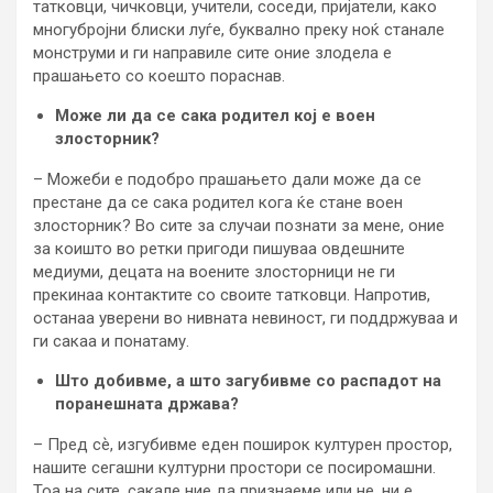
татковци, чичковци, учители, соседи, пријатели, како
многубројни блиски луѓе, буквално преку ноќ станале
монструми и ги направиле сите оние злодела е
прашањето со коешто пораснав.
Може ли да се сака родител кој е воен
злосторник?
– Можеби е подобро прашањето дали може да се
престане да се сака родител кога ќе стане воен
злосторник? Во сите за случаи познати за мене, оние
за коишто во ретки пригоди пишуваа овдешните
медиуми, децата на воените злосторници не ги
прекинаа контактите со своите татковци. Напротив,
останаа уверени во нивната невиност, ги поддржуваа и
ги сакаа и понатаму.
Што добивме, а што загубивме со распадот на
поранешната држава?
– Пред сѐ, изгубивме еден поширок културен простор,
нашите сегашни културни простори се посиромашни.
Тоа на сите, сакале ние да признаеме или не, ни е