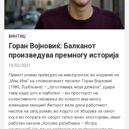
ВИНТИЏ
Горан Војновиќ: Балканот
произведува премногу историја
16/02/2021
Првиот роман преведен на македонски, во издание на
„Или-Или“ на словенечкиот писател Горан Војновиќ
(1980, Љубљана) – „Југославија, моја дежела“, удира
таму каде што е најболно – во просторот на
колективното сеќавање во коешто има многу
измешани емоции! Авторот вели дека работниот
наслов на овој роман, во којшто се зборува за синот
кој е во потрага по својот татко-воен злосторник, имал
работен наслов „Косово република – Истра