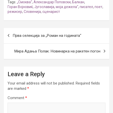
Tags:
„Смоква“
,
Александар Поповски
,
Балкан
,
Горан Војновиќ
,
Југославија
,
моја дежела“
,
писател
,
поет
,
режисер
,
Словенија
,
сценарист
Post
Прва селекција за „Роман на годината“
navigation
Мира Адања Полак: Новинарка на ракетен погон
Leave a Reply
Your email address will not be published.
Required fields
are marked
*
Comment
*