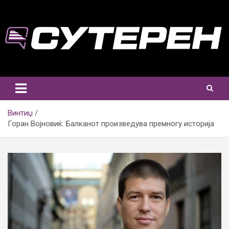
Skip
to
content
Винтиџ
Горан Војновиќ: Балканот произведува премногу историја