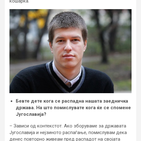
кошарка.
Бевте дете кога се распадна нашата заедничка
држава. На што помислувате кога ќе се спомене
Југославија?
– Зависи од контекстот. Ако зборуваме за државата
Југославија и нејзиното распаѓање, помислувам дека
денес повторно живеам пред распадот на својата