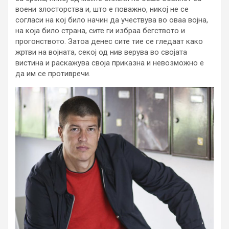
воени злосторства и, што е поважно, никој не се
согласи на кој било начин да учествува во оваа војна,
на која било страна, сите ги избраа бегството и
прогонството. Затоа денес сите тие се гледаат како
жртви на војната, секој од нив верува во својата
вистина и раскажува своја приказна и невозможно е
да им се противречи.