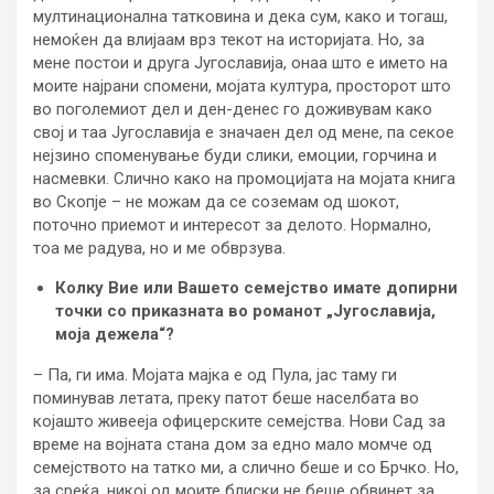
мултинационална татковина и дека сум, како и тогаш,
немоќен да влијаам врз текот на историјата. Но, за
мене постои и друга Југославија, онаа што е името на
моите најрани спомени, мојата култура, просторот што
во поголемиот дел и ден-денес го доживувам како
свој и таа Југославија е значаен дел од мене, па секое
нејзино споменување буди слики, емоции, горчина и
насмевки. Слично како на промоцијата на мојата книга
во Скопје – не можам да се соземам од шокот,
поточно приемот и интересот за делото. Нормално,
тоа ме радува, но и ме обврзува.
Колку Вие или Вашето семејство имате допирни
точки со приказната во романот „Југославија,
моја дежела“?
– Па, ги има. Мојата мајка е од Пула, јас таму ги
поминував летата, преку патот беше населбата во
којашто живееја офицерските семејства. Нови Сад за
време на војната стана дом за едно мало момче од
семејството на татко ми, а слично беше и со Брчко. Но,
за среќа, никој од моите блиски не беше обвинет за