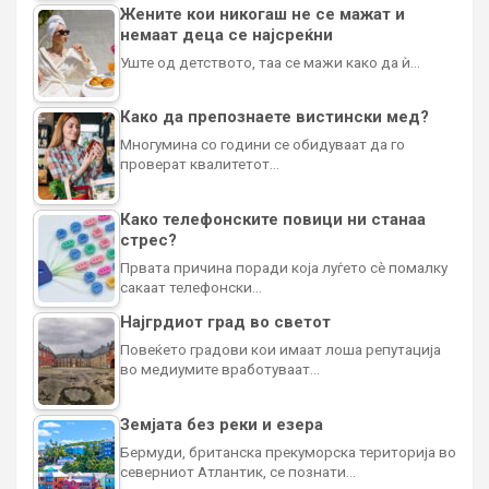
Жените кои никогаш не се мажат и
немаат деца се најсреќни
Уште од детството, таа се мажи како да ѝ…
Како да препознаете вистински мед?
Многумина со години се обидуваат да го
проверат квалитетот…
Како телефонските повици ни станаа
стрес?
Првата причина поради која луѓето сè помалку
сакаат телефонски…
Најгрдиот град во светот
Повеќето градови кои имаат лоша репутација
во медиумите вработуваат…
Земјата без реки и езера
Бермуди, британска прекуморска територија во
северниот Атлантик, се познати…