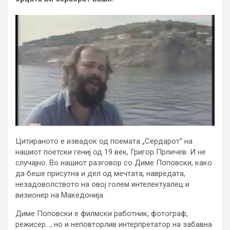
Цитираното е извадок од поемата „Сердарот“ на
нашиот поетски гениј од 19 век, Григор Прличев. И не
случајно. Во нашиот разговор со Диме Поповски, како
да беше присутна и дел од мечтата, навредата,
незадоволството на овој голем интелектуалец и
визионер на Македонија.
Диме Поповски е филмски работник, фотограф,
режисер…, но и неповторлив интерпретатор на забавна