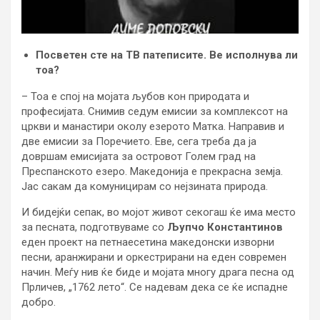
Посветен сте на ТВ патеписите. Ве исполнува ли
тоа?
– Тоа е спој на мојата љубов кон природата и
професијата. Снимив седум емисии за комплексот на
цркви и манастири околу езерото Матка. Направив и
две емисии за Поречието. Еве, сега треба да ја
довршам емисијата за островот Голем град на
Преспанското езеро. Македонија е прекрасна земја.
Јас сакам да комуницирам со нејзината природа.
И бидејќи сепак, во мојот живот секогаш ќе има место
за песната, подготвуваме со
Љупчо Константинов
еден проект на петнаесетина македонски изворни
песни, аранжирани и оркестрирани на еден современ
начин. Меѓу нив ќе биде и мојата многу драга песна од
Прличев, „1762 лето“. Се надевам дека се ќе испадне
добро.