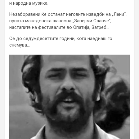
и народна музика.
Незаборавени ќе останат неговите изведби на „Лени“,
првата македонска шансона „Запеј ми Славче“,
настапите на фестивалите во Опатија, Загреб…
Се до седумдесеттите години, кога наеднаш го
снемува…