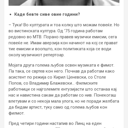
Каде бевте сиве овие години?
– Тука! Во културата и тоа колку што можам повеќе. Но
во вистинската култура. Од ’75 година работам
редовно во МТВ. Порано правев музички емисии, сега
повеќе не. Имам аверзија кон начинот на кој се прават
тие емисии и воопшто, кон политиката која се води
околу музичкиот репертоар.
Мојата друга голема љубов освен музиката е фимот.
Па така, се свртев кон него. Почнав да работам како
асистент по режија со Кирил Ценевски, со Столе
Попов, со Владимир Блажевски… Филмските
работници се најголемите ентузијасти што останаа кај
нас и навистина сакам да работам со нив. Понекогаш
влетувам и со некоја мала улога, но не поради желбата
да бидам артист, туку само од голема љубов кон
филмот.
Пред четири години настапив во Линц на еден