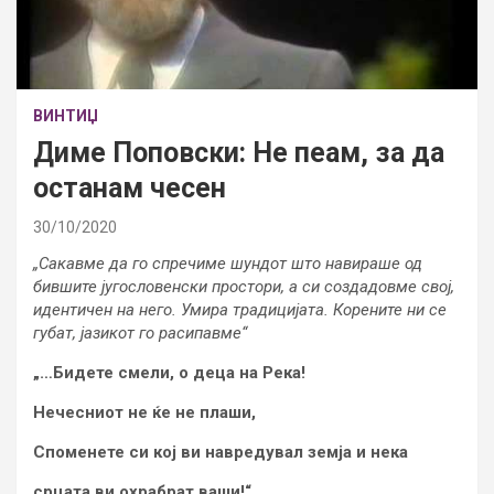
ВИНТИЏ
Диме Поповски: Не пеам, за да
останам чесен
30/10/2020
„Сакавме да го спречиме шундот што навираше од
бившите југословенски простори, а си создадовме свој,
идентичен на него. Умира традицијата. Корените ни се
губат, јазикот го расипавме“
„…Бидете смели, о деца на Река!
Нечесниот не ќе не плаши,
Споменете си кој ви навредувал земја и нека
срцата ви охрабрат ваши!“