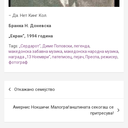
– Да. Нет Кинг Кол.
Бранка Н. Доневска
„Екран“, 1994 година
Tags:
„Сердарот“
,
Диме Поповски
,
легенда
,
македонска забавна музика
,
македонска народна музика
,
награда „13 Ноември“
,
патеписец
,
пејач
,
Преспа
,
режисер
,
фотограф
Post
Откажано семејство
navigation
Амернис Нокшичи: Малограѓанштината секогаш се
притресува!