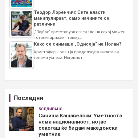
Теодор Лоренчич: Сите власти
манипулираат, само начините се
различни
„’Лајбах’ претставува огледало на секој можен
тоталитаризам - токму…
Како се снимаше „Одисеја“ на Нолан?
Кристофер Нолан ја продолжува низата од
големи успеси. Неговиот…
Последни
БОЛДИРАНО
Синиша Кашавелски: Уметноста
нема националност, но јас
секогаш ќе бидам македонски
уметник