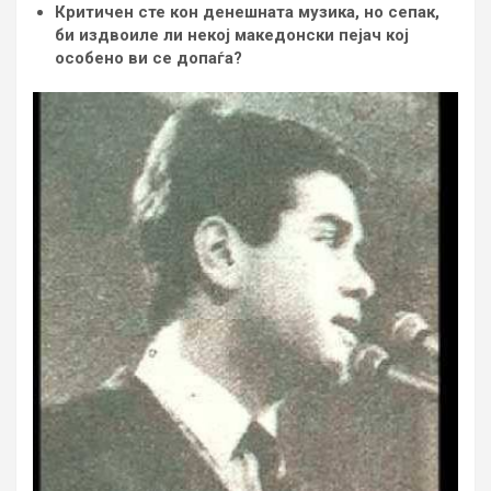
Критичен сте кон денешната музика, но сепак,
би издвоиле ли некој македонски пејач кој
особено ви се допаѓа?