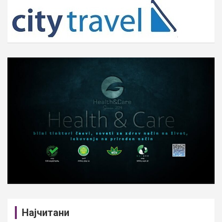
c
h
Најчитани