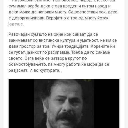
сум имал верба дека е ова вреден и питом народ и
дека може да направи многу. Се воспостави пак, дека
е дезорганизиран. Веројатно е тоа од многу ќотек
јадење.
Разочаран сум што на оние кои сакаат да се
занимаваат со вистинска култура и уметност, не им се
дава простор за тоа. Умира традицијата. Корените ни
се губат, јазикот го расипавме. Треба да го сакаме
своето. Сега веќе се затвора кругот по
осамостојувањето, па многу работи ќе мора да се
разјаснат. И во културата.