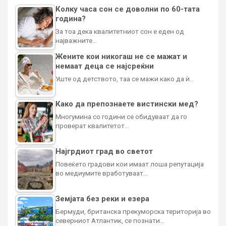
Колку часа сон се доволни по 60-тата
година?
За тоа дека квалитетниот сон е еден од
најважните…
Жените кои никогаш не се мажат и
немаат деца се најсреќни
Уште од детството, таа се мажи како да ѝ…
Како да препознаете вистински мед?
Многумина со години се обидуваат да го
проверат квалитетот…
Најгрдиот град во светот
Повеќето градови кои имаат лоша репутација
во медиумите вработуваат…
Земјата без реки и езера
Бермуди, британска прекуморска територија во
северниот Атлантик, се познати…