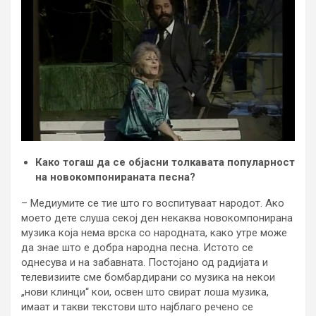
Како тогаш да се објасни толкавата популарност
на новокомпонираната песна?
– Медиумите се тие што го воспитуваат народот. Ако
моето дете слуша секој ден некаква новокомпонирана
музика која нема врска со народната, како утре може
да знае што е добра народна песна. Истото се
однесува и на забавната. Постојано од радијата и
телевизиите сме бомбардирани со музика на некои
„нови клинци“ кои, освен што свират лоша музика,
имаат и такви текстови што најблаго речено се