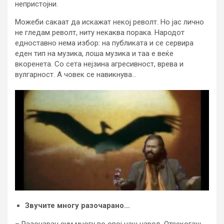
непристојни.
Можеби сакаат да искажат некој револт. Но јас лично
не гледам револт, ниту некаква порака. Народот
едноставно нема избор: на публиката и се сервира
еден тип на музика, лоша музика и таа е веќе
вкоренета. Со сета нејзина агресивност, врева и
вулгарност. А човек се навикнува…
Звучите многу разочарано…
– Разочаран сум многу во овој наш народ. Отсекогаш