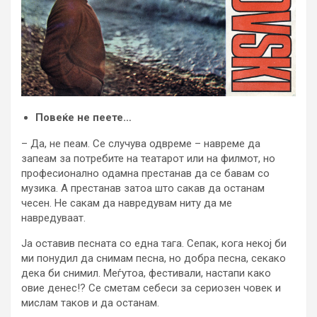
Повеќе не пеете…
– Да, не пеам. Се случува одвреме – навреме да
запеам за потребите на театарот или на филмот, но
професионално одамна престанав да се бавам со
музика. А престанав затоа што сакав да останам
чесен. Не сакам да навредувам ниту да ме
навредуваат.
Ја оставив песната со една тага. Сепак, кога некој би
ми понудил да снимам песна, но добра песна, секако
дека би снимил. Меѓутоа, фестивали, настапи како
овие денес!? Се сметам себеси за сериозен човек и
мислам таков и да останам.