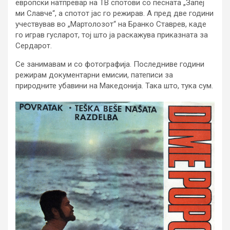
европски натпревар на ТВ спотови со песната „Запеј
ми Славче“, а спотот јас го режирав. А пред две години
учествував во „Мартолозот“ на Бранко Ставрев, каде
го играв гусларот, тој што ја раскажува приказната за
Сердарот.
Се занимавам и со фотографија. Последниве години
режирам документарни емисии, патеписи за
природните убавини на Македонија. Така што, тука сум.