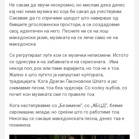
Не сакам да звучи нескромно, но мислам дека денес
кај нас нема музика во која би сакал да учествувам.
Сакавме да го спречиме шундот што навираше од
бившите југословенски простори, а си создадовме
свој, идентичен на него. Песните ни се на лош
македонски јазик, музиката на се личи само не на
македонска.
Се регрутираат луѓе кои се музички неписмени. Истото
се однесува и на забавната и на сериозната… Има
некоја поп, рок или памк варијанта, но тоа не е тоа.
Жално е што луѓето ја напуштаат културата,
традицијата. Кога Драган Ѓаконовски Шпато и јас
снимавме песни, тоа беа чудесија. Со колку љубов, со
почит кон музиката сме го правеле тоа.
Кога настапувавме со „Безимени“, со „АБЦД“, бевме
сиромашни, млади, но среќни што го работиме тоа.
Некогаш се сакаше македонската песна, денес таа е
понижена.