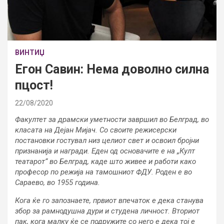
ВИНТИЏ
Егон Савин: Нема доволно силна
пцост!
22/08/2020
Факултет за драмски уметности завршил во Белград, во
класата на Дејан Мијач. Со своите режисерски
постановки гостувал низ целиот свет и освоил бројни
признанија и награди. Еден од основачите е на „Култ
театарот“ во Белград, каде што живее и работи како
професор по режија на тамошниот ФДУ. Роден е во
Сараево, во 1955 година.
Кога ќе го запознаете, првиот впечаток е дека станува
збор за рамнодушна дури и студена личност. Вториот
пак, кога малку ќе се подружите со него е дека тој е