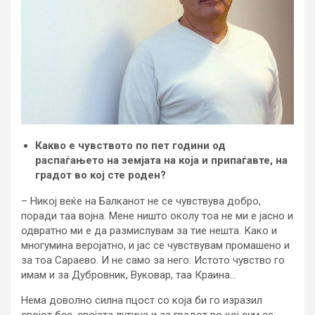
Какво е чувството по пет години од
распаѓањето на земјата на која и припаѓавте, на
градот во кој сте роден?
– Никој веќе на Балканот не се чувствува добро,
поради таа војна. Мене ништо околу тоа не ми е јасно и
одвратно ми е да размислувам за тие нешта. Како и
многумина веројатно, и јас се чувствувам промашено и
за тоа Сараево. И не само за него. Истото чувство го
имам и за Дубровник, Вуковар, таа Краина…
Нема доволно силна пцост со која би го изразил
својот бес, својата лутина и за градот во кој сум се