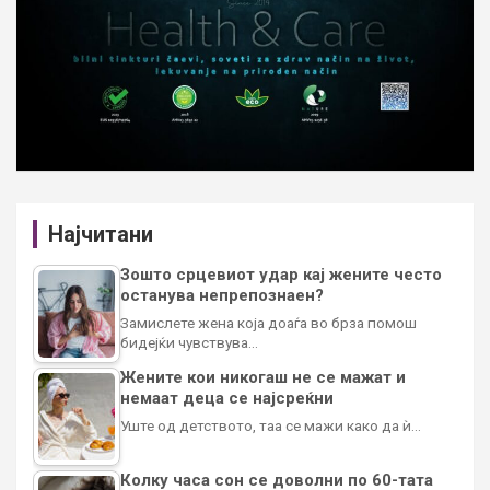
Најчитани
Зошто срцевиот удар кај жените често
останува непрепознаен?
Замислете жена која доаѓа во брза помош
бидејќи чувствува…
Жените кои никогаш не се мажат и
немаат деца се најсреќни
Уште од детството, таа се мажи како да ѝ…
Колку часа сон се доволни по 60-тата