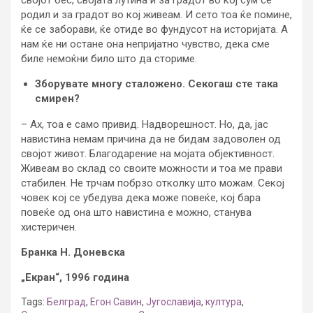
родил и за градот во кој живеам. И сето тоа ќе помине,
ќе се заборави, ќе отиде во фундусот на историјата. А
нам ќе ни остане она непријатно чувство, дека сме
биле немоќни било што да сториме.
Зборувате многу сталожено. Секогаш сте така
смирен?
– Ах, тоа е само привид. Надворешност. Но, да, јас
навистина немам причина да не бидам задоволен од
својот живот. Благодарение на мојата објективност.
Живеам во склад со своите можности и тоа ме прави
стабилен. Не трчам побрзо отколку што можам. Секој
човек кој се убедува дека може повеќе, кој бара
повеќе од она што навистина е можно, станува
хистеричен.
Бранка Н. Доневска
„Екран“, 1996 година
Tags:
Белград
,
Егон Савин
,
Југославија
,
култура
,