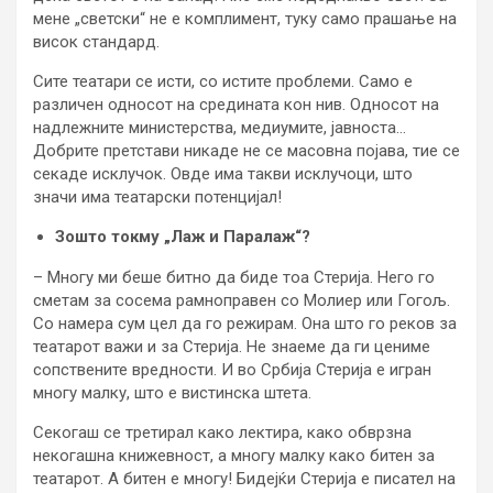
мене „светски“ не е комплимент, туку само прашање на
висок стандард.
Сите театари се исти, со истите проблеми. Само е
различен односот на средината кон нив. Односот на
надлежните министерства, медиумите, јавноста…
Добрите претстави никаде не се масовна појава, тие се
секаде исклучок. Овде има такви исклучоци, што
значи има театарски потенцијал!
Зошто токму „Лаж и Паралаж“?
– Многу ми беше битно да биде тоа Стерија. Него го
сметам за сосема рамноправен со Молиер или Гогољ.
Со намера сум цел да го режирам. Она што го реков за
театарот важи и за Стерија. Не знаеме да ги цениме
сопствените вредности. И во Србија Стерија е игран
многу малку, што е вистинска штета.
Секогаш се третирал како лектира, како обврзна
некогашна книжевност, а многу малку како битен за
театарот. А битен е многу! Бидејќи Стерија е писател на