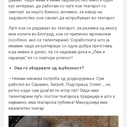
кус интервал, да работам со луѓе кои театарот го
сметаат за нешто блиско, интимно, за извор на
задоволство, кои сакаат да испробуваат во театарот.
Луѓе кои се радуваат во театарот, за разлика од многу
мои колеги во Белград, кои се прилично мрзоволни
(особено, ако се талентирани). Соработката што ја
имавме овде резултираше со една добра претстава,
која живее и денес, па се надевам дека и „Лаж и
паралаж“ ќе го повтори успехот!
Ова го зборувате од љубезност?
– Немам никаква потреба од додворување. Сум
работел во Сараево, Загреб, Подгорица, Сплит…, но
ретко каде сум доаѓал по втор пат! Овде има
талентирани луѓе, постои театарска традиција и што е
најважно, има театарска публика! Македонија има
квалитетен театар.