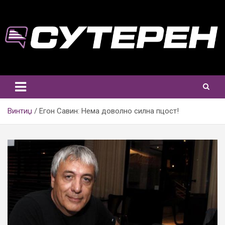
Skip
to
content
Винтиџ
Егон Савин: Нема доволно силна пцост!