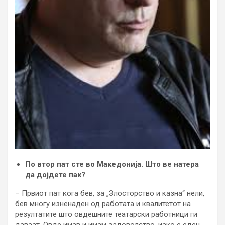
По втор пат сте во Македонија. Што ве натера
да дојдете пак?
– Првиот пат кога бев, за „Злосторство и казна“ нели,
бев многу изненаден од работата и квалитетот на
резултатите што овдешните театарски работници ги
даваат. Овде имав и имам задоволство, иако е еден