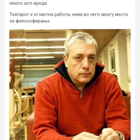
нешто што вреди.
Театарот е егзактна работа, нема во него многу место
за филозофирање.