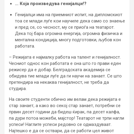
… Која произведува генијалци!?
Генијалци има на приемниот испит, на дипломскиот
тоа се млади луѓе кои научиле дека само со знаење
и пред се, со чесност, му се приоѓа на театарот.
Дека тој бара огромна енергија, огромна физичка и
ментална кондиција, многу подготовки, љубов кон
работата.
– Режијата е најмалку работа на талент и генијалност.
Чесниот однос кон работата е она што го прави еден
режисер да е добар. Белградската академија се
обидува тие млади луѓе да ги научи на занает. Се што
претендира на некаква генијалност, не треба да
студира.
На своите студенти обично им велам дека режијата е
стар занает, а како во секој стар занает, потребни се
првин десет години да бидеш ќирак, па десет калфа,
па дури потоа можеби, мајстор! Театарот не трпи нагли
успеси! Наглите успеси редовно се одмаздуваат.
Најтешко е да се оствари, да се работи цел живот