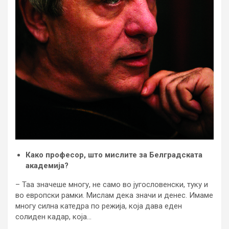
Како професор, што мислите за Белградската
академија?
– Таа значеше многу, не само во југословенски, туку и
во европски рамки. Мислам дека значи и денес. Имаме
многу силна катедра по режија, која дава еден
солиден кадар, која…