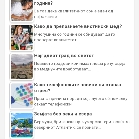
година?
За тоа дека квалитетниот сон е еден од
најважните…
Како да препознаете вистински мед?
Многумина со години се обидуваат да го
проверат квалитетот…
Најгрдиот град во светот
Повеќето градови кои имаат лоша репутација
во медиумите вработуваат…
Како телефонските повици ни станаа
стрес?
Првата причина поради која луѓето сè помалку
сакаат телефонски…
Земјата без реки и езера
Бермуди, британска прекуморска територија во
северниот Атлантик, се познати…