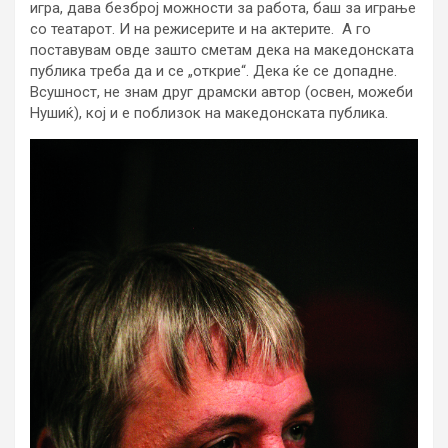
игра, дава безброј можности за работа, баш за играње
со театарот. И на режисерите и на актерите. А го
поставувам овде зашто сметам дека на македонската
публика треба да и се „открие“. Дека ќе се допадне.
Всушност, не знам друг драмски автор (освен, можеби
Нушиќ), кој и е поблизок на македонската публика.