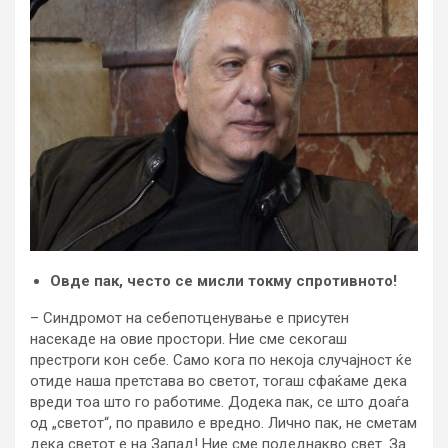
Овде пак, често се мисли токму спротивното!
– Синдромот на себепотценување е присутен
насекаде на овие простори. Ние сме секогаш
престроги кон себе. Само кога по некоја случајност ќе
отиде наша претстава во светот, тогаш сфаќаме дека
вреди тоа што го работиме. Додека пак, се што доаѓа
од „светот“, по правило е вредно. Лично пак, не сметам
дека светот е на Запад! Ние сме подеднакво свет. За