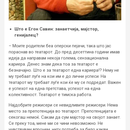
Што е Егон Савин: занаетчија, мајстор,
генијалец?
– Моите родители беа оперски пејачи, така што јас
пораснав во театарот. До пред десеттина години имав
идеја да направам некоја голема, сензационална
кариера. Денес знам дека тоа за театарот е
безначајно. Што е за театарот една кариера!? Нему не
му требаат луѓе на кои им е до лични успеси. На
театарот му требаат луѓе кои ќе му се подредат. Важен
е успехот на една претстава, успехот на една
колективност. Театарот е тимска работа.
Најдобрите режисери се невидливите режисери. Нема
место за препотенција во театарот. Препотенцијата е
секогаш немоќ. Сакам да сум мајстор на својот занает.
Се преку тоа, мене ми се чини невозможно. Не
чувствувам впрочем, ниту потреба за било какви