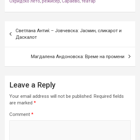
Охридско лето
,
режисер
,
Сараево
,
театар
Post
Светлана Антиќ – Јовчевска: Јасмин, сликарот и
navigation
Даскалот
Магдалена Андоновска: Време на промени
Leave a Reply
Your email address will not be published.
Required fields
are marked
*
Comment
*