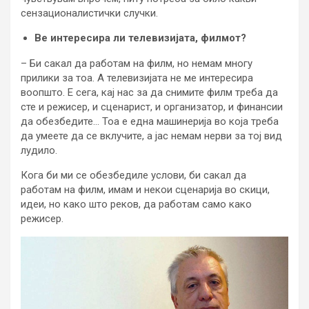
сензационалистички случки.
Ве интересира ли телевизијата, филмот?
– Би сакал да работам на филм, но немам многу
прилики за тоа. А телевизијата не ме интересира
воопшто. Е сега, кај нас за да снимите филм треба да
сте и режисер, и сценарист, и организатор, и финансии
да обезбедите… Тоа е една машинерија во која треба
да умеете да се вклучите, а јас немам нерви за тој вид
лудило.
Кога би ми се обезбедиле услови, би сакал да
работам на филм, имам и некои сценарија во скици,
идеи, но како што реков, да работам само како
режисер.