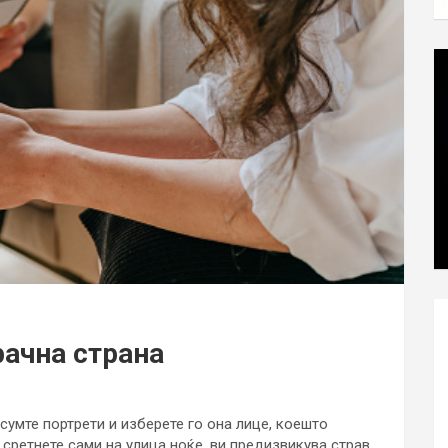
рачна страна
сумте портрети и изберете го она лице, коешто
 сретнете сами на улица ноќе, ви предизвикува страв,