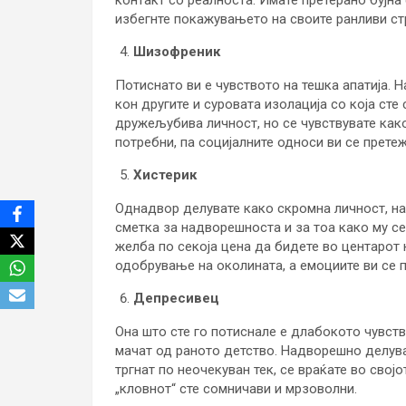
контакт со реалноста. Имате претерано бујна 
избегнте покажувањето на своите ранливи ст
Шизофреник
Потиснато ви е чувството на тешка апатија. Н
кон другите и суровата изолација со која сте
дружељубива личност, но се чувствувате како
потребни, па социјалните односи ви се прете
Хистерик
Однадвор делувате како скромна личност, на
сметка за надворешноста и за тоа како му се
желба по секоја цена да бидете во центарот
одобрување на околината, а емоциите ви се п
Депресивец
Она што сте го потиснале е длабокото чувств
мачат од раното детство. Надворешно делува
тргнат по неочекуван тек, се враќате во свој
„кловнот“ сте сомничави и мрзоволни.