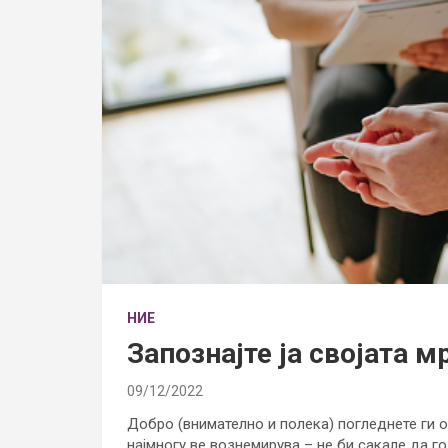
НИЕ
Запознајте ја својата м
09/12/2022
Добро (внимателно и полека) погледнете ги о
најмногу ве вознемирува – не би сакале да го