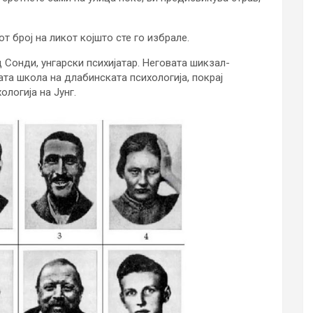
т број на ликот којшто сте го избрале.
 Сонди, унгарски психијатар. Неговата шикзал-
тата школа на длабинската психологија, покрај
логија на Јунг.