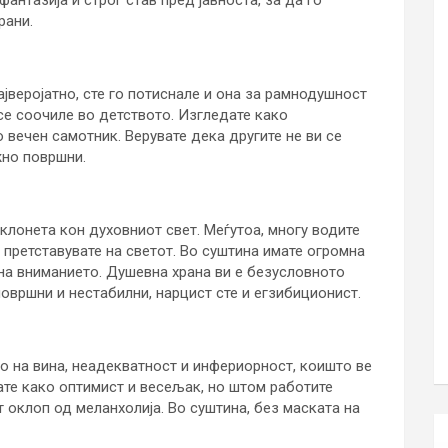
фантазија и строг став пред јавноста, за да го
рани.
ајверојатно, сте го потиснале и она за рамнодушност
 се соочиле во детството. Изгледате како
 вечен самотник. Верувате дека другите не ви се
жно површни.
клонета кон духовниот свет. Меѓутоа, многу водите
 претставувате на светот. Во суштина имате огромна
 на вниманието. Душевна храна ви е безусловното
овршни и нестабилни, нарцист сте и егзибиционист.
о на вина, неадекватност и инфериорност, коишто ве
те како оптимист и весељак, но штом работите
от оклоп од меланхолија. Во суштина, без маската на