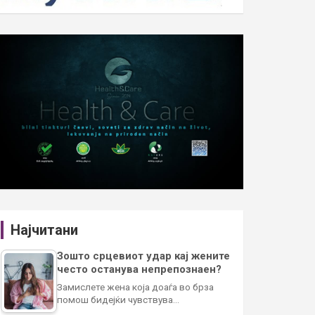
Најчитани
Зошто срцевиот удар кај жените
често останува непрепознаен?
Замислете жена која доаѓа во брза
помош бидејќи чувствува…