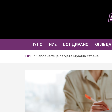
Skip
to
content
ПУЛС
НИЕ
БОЛДИРАНО
ОГЛЕДА
НИЕ
Запознајте ја својата мрачна страна