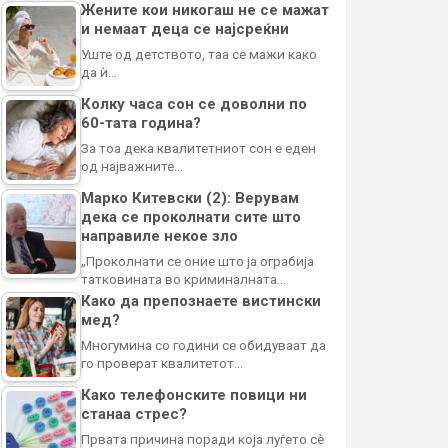
Жените кои никогаш не се мажат
и немаат деца се најсреќни
Уште од детството, таа се мажи како
да ѝ…
Колку часа сон се доволни по
60-тата година?
За тоа дека квалитетниот сон е еден
од најважните…
Марко Китевски (2): Верувам
дека се проколнати сите што
направиле некое зло
„Проколнати се оние што ја ограбија
татковината во криминалната…
Како да препознаете вистински
мед?
Многумина со години се обидуваат да
го проверат квалитетот…
Како телефонските повици ни
станаа стрес?
Првата причина поради која луѓето сè