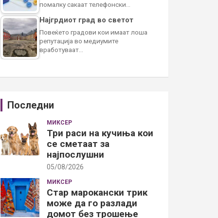
помалку сакаат телефонски…
Најгрдиот град во светот
Повеќето градови кои имаат лоша
репутација во медиумите
вработуваат…
Последни
МИКСЕР
Три раси на кучиња кои
се сметаат за
најпослушни
05/08/2026
МИКСЕР
Стар марокански трик
може да го разлади
домот без трошење