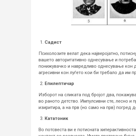
Садист
Психолозите велат дека најверојатно, потисн
вашето авторитативно однесување и потреба 
понижувачко и навредливо однесување кон др
агресивни кон луѓето кои би требало да им п
Епилептичар
Изборот на сликата под бројот два, покажува
во раното детство. Импулсивни сте, лесно и п
изиритира, а на прв (но само на прв) погред 
Кататоник
Во потсвеста ви е потисната хиперактивност