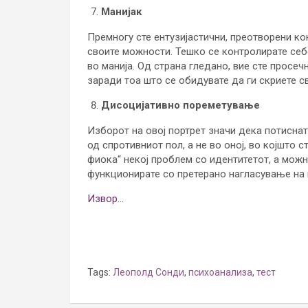
Манијак
Премногу сте ентузијастични, преотворени кон
своите можности. Тешко се контролирате себ
во манија. Од страна гледано, вие сте просе
заради тоа што се обидувате да ги скриете с
Дисоцијативно пореметување
Изборот на овој портрет значи дека потисна
од спротивниот пол, а не во оној, во којшто с
фиока“ некој проблем со идентитетот, а можно
функционирате со претерано нагласување на 
Извор…
Tags:
Леополд Сонди
,
психоанализа
,
тест