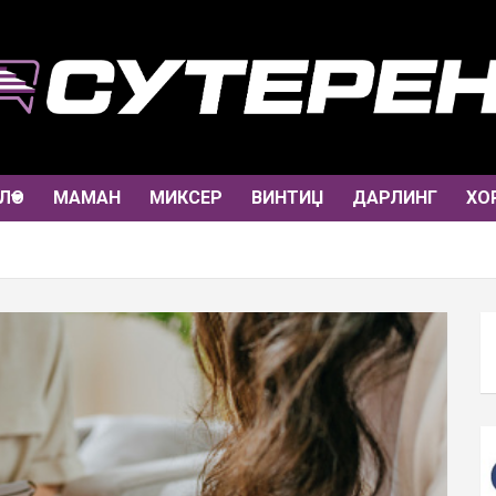
ЛО
МАМАН
МИКСЕР
ВИНТИЏ
ДАРЛИНГ
ХО