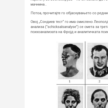
мачнина…
Потоа, прочитајте го објаснувањето со реднио
Овој „Сондиев тест“ го има смислено Леополд
анализа (“schicksalsanalyse”) се смета за тре
психоанализата на Фројд и аналитичката психо