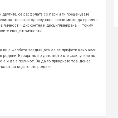
 другите, се расфрлате со пари и ги преценувате
еси, па тоа ваше однесување лесно може да премине
чна личност – дискретна и дисциплинирана – токму
воите ексцентричности.
та ви е желбата заедницата да ве прифати како член
те родени. Веројатно во детството сте „заклучиле во
 е и да е полниот. За да го прикриете тоа, денес
полот во којшто сте родени.