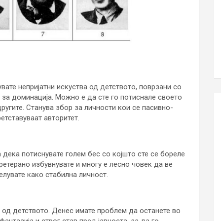
увате непријатни искуства од детството, поврзани со
за доминација. Можно е да сте го потиснале своето
угите. Станува збор за личности кои се пасивно-
ретставуваат авторитет.
 дека потиснувате голем бес со којшто сте се бореле
ретерано избувнувате и многу е лесно човек да ве
делувате како стабилна личност.
а од детството. Денес имате проблем да останете во