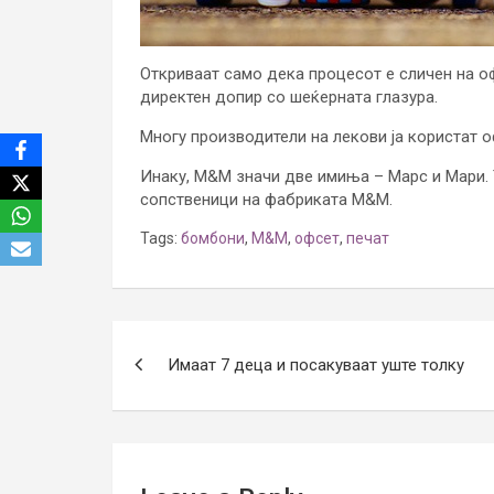
Откриваат само дека процесот е сличен на о
директен допир со шеќерната глазура.
Многу производители на лекови ја користат 
Инаку, М&М значи две имиња – Марс и Mари. Т
сопственици на фабриката М&М.
Tags:
бомбони
,
М&М
,
офсет
,
печат
Post
Имаат 7 деца и посакуваат уште толку
navigation