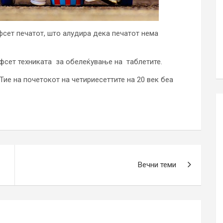
фсет печатот, што алудира дека печатот нема
офсет техниката за обелеќување на таблетите.
ие на почетокот на четириесеттите на 20 век беа
Вечни теми