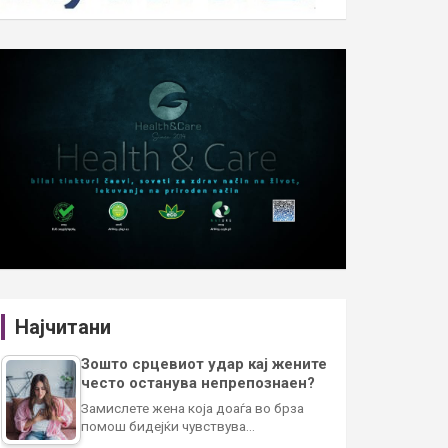
Најчитани
Зошто срцевиот удар кај жените
често останува непрепознаен?
Замислете жена која доаѓа во брза
помош бидејќи чувствува…