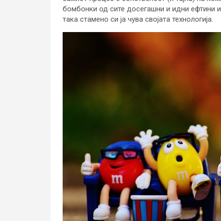
бомбонки од сите досегашни и идни ефтини и
така стамено си ја чува својата технологија.