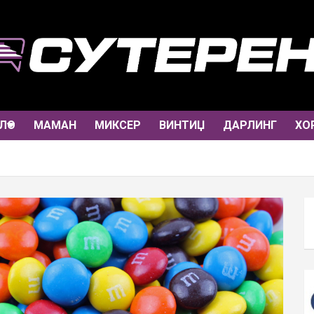
ЛО
МАМАН
МИКСЕР
ВИНТИЏ
ДАРЛИНГ
ХО