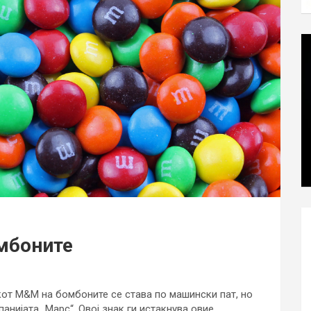
мбоните
кот М&М на бомбоните се става по машински пат, но
панијата „Марс“. Овој знак ги истакнува овие