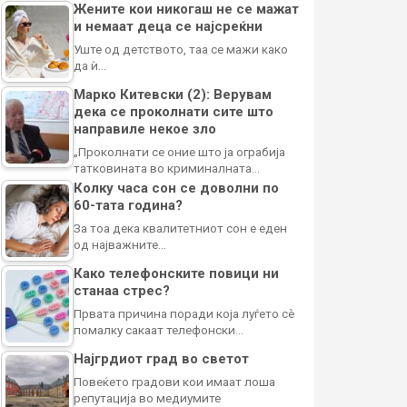
Жените кои никогаш не се мажат
и немаат деца се најсреќни
Уште од детството, таа се мажи како
да ѝ…
Марко Китевски (2): Верувам
дека се проколнати сите што
направиле некое зло
„Проколнати се оние што ја ограбија
татковината во криминалната…
Колку часа сон се доволни по
60-тата година?
За тоа дека квалитетниот сон е еден
од најважните…
Како телефонските повици ни
станаа стрес?
Првата причина поради која луѓето сè
помалку сакаат телефонски…
Најгрдиот град во светот
Повеќето градови кои имаат лоша
репутација во медиумите