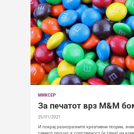
МИКСЕР
За печатот врз М&М бо
25/01/2021
И покрај разноразните креативни теории, зна
самиот процес е сопственост (и тајна) на ком