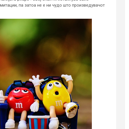
митации, па затоа не е ни чудо што произведувачот