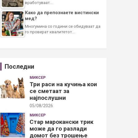
вработуваат…
Како да препознаете вистински
мед?
Многумина со години се обидуваат да
го проверат квалитетот…
Последни
МИКСЕР
Три раси на кучиња кои
се сметаат за
најпослушни
05/08/2026
МИКСЕР
Стар марокански трик
може да го разлади
домот без трошење