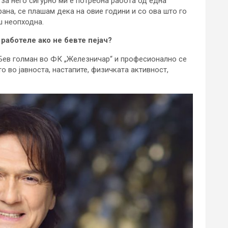
 за него сигурно ми е потребна работа од една
трана, се плашам дека на овие години и со ова што го
ш неопходна.
работеле ако не бевте пејач?
 Бев голман во ФК „Железничар“ и професионално се
о во јавноста, настапите, физичката активност,