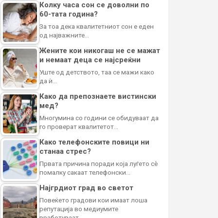
Колку часа сон се доволни по
60-тата година?
За тоа дека квалитетниот сон е еден
од најважните…
Жените кои никогаш не се мажат
и немаат деца се најсреќни
Уште од детството, таа се мажи како
да ѝ…
Како да препознаете вистински
мед?
Многумина со години се обидуваат да
го проверат квалитетот…
Како телефонските повици ни
станаа стрес?
Првата причина поради која луѓето сè
помалку сакаат телефонски…
Најгрдиот град во светот
Повеќето градови кои имаат лоша
репутација во медиумите
вработуваат…