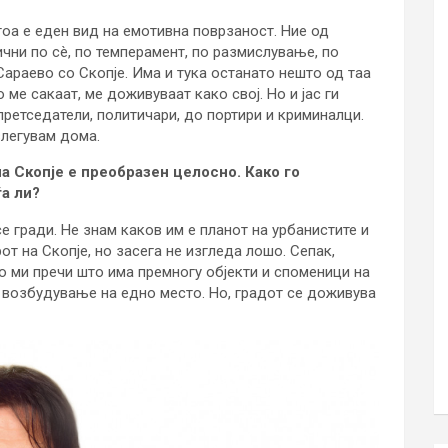
тоа е еден вид на емотивна поврзаност. Ние од
ични по сè, по темперамент, по размислување, по
араево со Скопје. Има и тука останато нешто од таа
 ме сакаат, ме доживуваат како свој. Но и јас ги
претседатели, политичари, до портири и криминалци.
влегувам дома.
 Скопје е преобразен целосно. Како го
а ли?
е гради. Не знам каков им е планот на урбанистите и
рот на Скопје, но засега не изгледа лошо. Сепак,
 ми пречи што има премногу објекти и споменици на
у возбудување на едно место. Но, градот се доживува