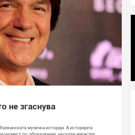
о не згаснува
балканската музичка историја. А историјата
економист по образование, несуден магистер,