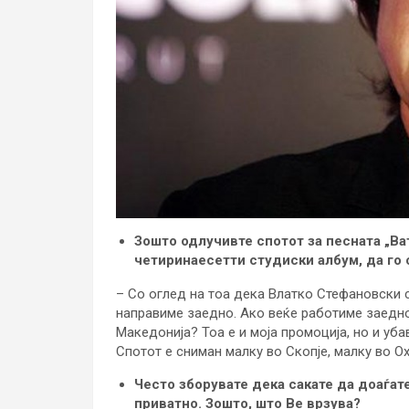
Зошто одлучивте спотот за песната „Ва
четиринаесетти студиски албум, да го 
– Со оглед на тоа дека Влатко Стефановски с
направиме заедно. Ако веќе работиме заедно
Македонија? Тоа е и моја промоција, но и уб
Спотот е сниман малку во Скопје, малку во О
Често зборувате дека сакате да доаѓате
приватно. Зошто, што Ве врзува?