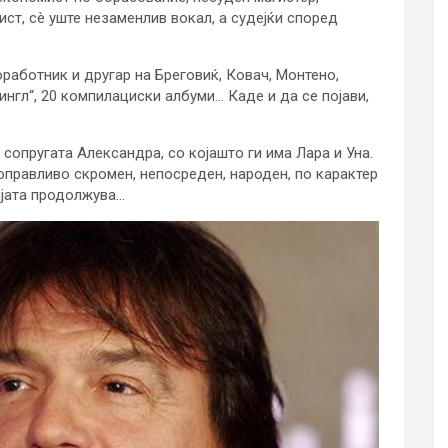
ст, сè уште незаменлив вокал, а судејќи според
оработник и другар на Бреговиќ, Ковач, Монтено,
ингл“, 20 компилациски албуми… Каде и да се појави,
 сопругата Александра, со којашто ги има Лара и Уна.
оправливо скромен, непосреден, народен, по карактер
ијата продолжува…