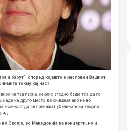
тра и барут“, според којашто е насловен Вашиот
снимите токму кај нас?
вири на таа песна, некако згодно беше тоа да го
, каде на друго место да снимаме ако не во
ава можност да се прикажат убавините на земјата.
хрид.
 во Скопје, во Македонија на концерти, но и