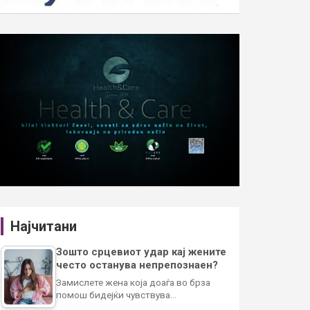
Најчитани
Зошто срцевиот удар кај жените
често останува непрепознаен?
Замислете жена која доаѓа во брза
помош бидејќи чувствува…