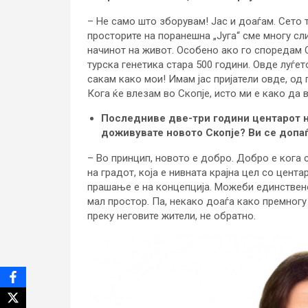
– Не само што зборувам! Јас и доаѓам. Сето 
просторите на поранешна „Југа“ сме многу сл
начинот на живот. Особено ако го споредам С
турска генетика стара 500 години. Овде луѓето
сакам како мои! Имам јас пријатели овде, од 
Кога ќе влезам во Скопје, исто ми е како да 
Последниве две-три години центарот на
доживувате новото Скопје? Ви се допаѓ
– Во принцип, новото е добро. Добро е кога с
на градот, која е нивната крајна цел со цента
прашање е на концепција. Можеби единствено
мал простор. Па, некако доаѓа како премног
преку неговите жители, не обратно.