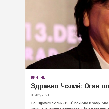
ВИНТИЏ
Здравко Чолиќ: Оган шт
01/02/2021
Со Здравко Чолиќ (1951) почнува и завршува 
запишала: роден сараевчанец, Титов пионер, 