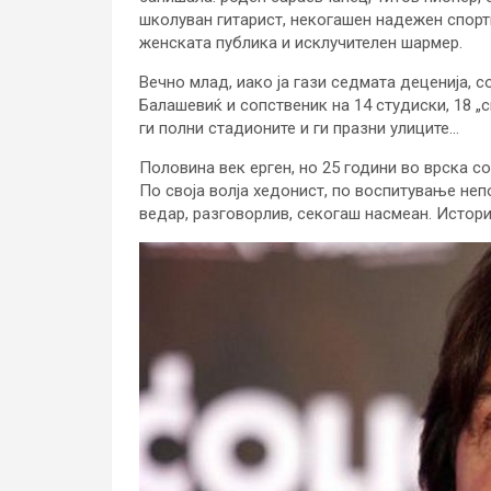
школуван гитарист, некогашен надежен спорти
женската публика и исклучителен шармер.
Вечно млад, иако ја гази седмата деценија, с
Балашевиќ и сопственик на 14 студиски, 18 „с
ги полни стадионите и ги празни улиците…
Половина век ерген, но 25 години во врска со
По своја волја хедонист, по воспитување неп
ведар, разговорлив, секогаш насмеан. Истор