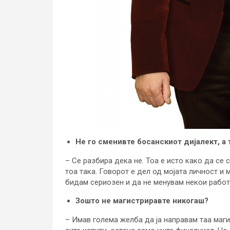
Не го сменивте босанскиот дијалект, а
– Се разбира дека не. Тоа е исто како да се
тоа така. Говорот е дел од мојата личност и
бидам сериозен и да не менувам некои работ
Зошто не магистриравте никогаш?
– Имав голема желба да ја направам таа маг