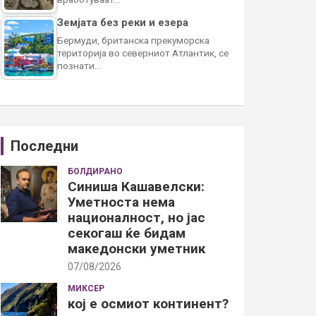
Земјата без реки и езера
Бермуди, британска прекуморска
територија во северниот Атлантик, се
познати…
Последни
БОЛДИРАНО
Синиша Кашавелски:
Уметноста нема
националност, но јас
секогаш ќе бидам
македонски уметник
07/08/2026
МИКСЕР
кој е осмиот континент?