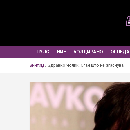
Skip
to
content
ПУЛС
НИЕ
БОЛДИРАНО
ОГЛЕДА
Винтиџ
Здравко Чолиќ: Оган што не згаснува