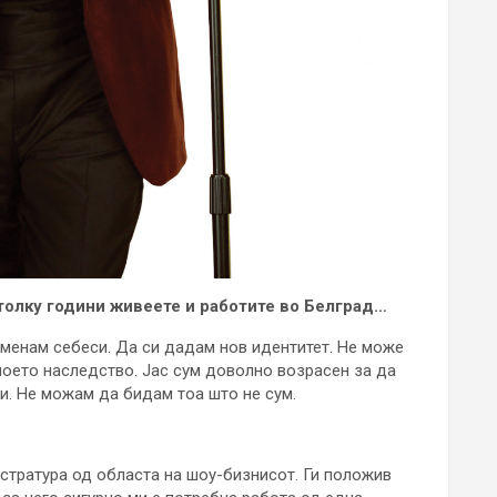
 толку години живеете и работите во Белград…
 сменам себеси. Да си дадам нов идентитет. Не може
 моето наследство. Јас сум доволно возрасен за да
и. Не можам да бидам тоа што не сум.
истратура од областа на шоу-бизнисот. Ги положив