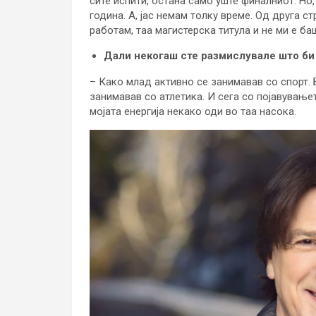
сите испити, остана само уште финалниот. Но,
година. А, јас немам толку време. Од друга с
работам, таа магистерска титула и не ми е ба
Дали некогаш сте размислувале што би 
– Како млад активно се занимавав со спорт.
занимавав со атлетика. И сега со појавувањет
мојата енергија некако оди во таа насока.