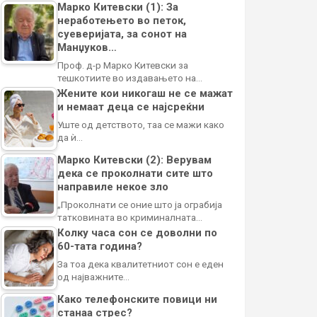
Марко Китевски (1): За
неработењето во петок,
суеверијата, за сонот на
Манџуков…
Проф. д-р Марко Китевски за
тешкотиите во издавањето на…
Жените кои никогаш не се мажат
и немаат деца се најсреќни
Уште од детството, таа се мажи како
да ѝ…
Марко Китевски (2): Верувам
дека се проколнати сите што
направиле некое зло
„Проколнати се оние што ја ограбија
татковината во криминалната…
Колку часа сон се доволни по
60-тата година?
За тоа дека квалитетниот сон е еден
од најважните…
Како телефонските повици ни
станаа стрес?