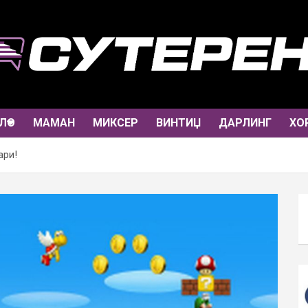
ЛО
МАМАН
МИКСЕР
ВИНТИЏ
ДАРЛИНГ
ХО
ари!