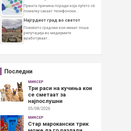
Првата причина поради која луѓето сè
помалку сакаат телефонски…
Најгрдиот град во светот
Повеќето градови кои имаат лоша
репутација во медиумите
вработуваат…
Последни
МИКСЕР
Три раси на кучиња кои
се сметаат за
најпослушни
05/08/2026
МИКСЕР
Стар марокански трик
може да го разлади