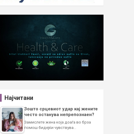
Најчитани
Зошто срцевиот удар кај жените
често останува непрепознаен?
Замислете жена која доаѓа во брза
помош бидејќи чувствува…