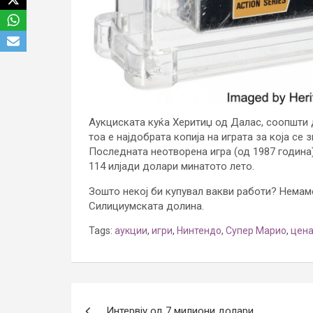
Аукциската куќа Херитиџ од Далас, соопшти 
тоа е најдобрата копија на играта за која се
Последната неотворена игра (од 1987 година)
114 илјади долари минатото лето.
Зошто некој би купувал вакви работи? Немаме
Силициумската долина.
Tags:
аукции
,
игри
,
Нинтендо
,
Супер Марио
,
цен
Post
Интервју од 7 милиони долари