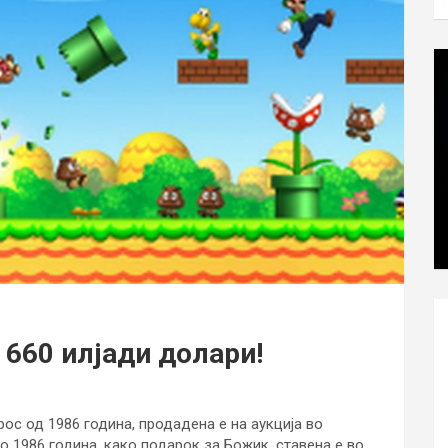
 660 илјади долари!
ос од 1986 година, продадена е на аукција во
о 1986 година, како подарок за Божик, ставена е во