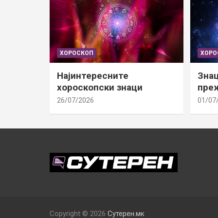
ХОРОСКОП
ХОРО
Најинтересните
Знац
хороскопски знаци
преж
26/07/2026
01/07
Copyright © 2026
Сутерен.мк