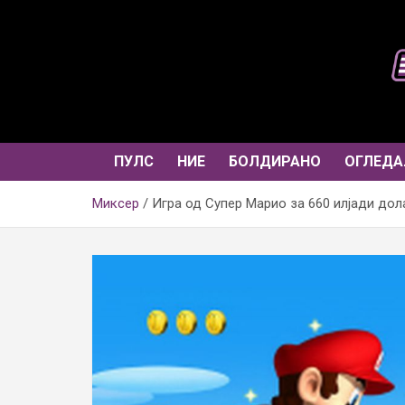
Skip
to
content
ПУЛС
НИЕ
БОЛДИРАНО
ОГЛЕДА
Миксер
Игра од Супер Марио за 660 илјади дол