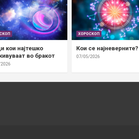
СКОП
ХОРОСКОП
и кои најтешко
Кои се најневерните?
ивуваат во бракот
07/05/2026
/2026