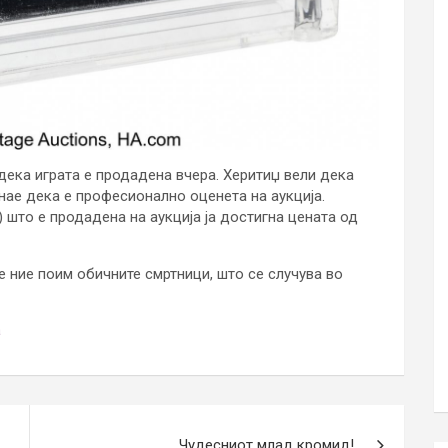
дека играта е продадена вчера. Херитиџ вели дека
 знае дека е професионално оценета на аукција.
 што е продадена на аукција ја достигна цената од
 ние поим обичните смртници, што се случува во
а
Чудесниот млад кромид!