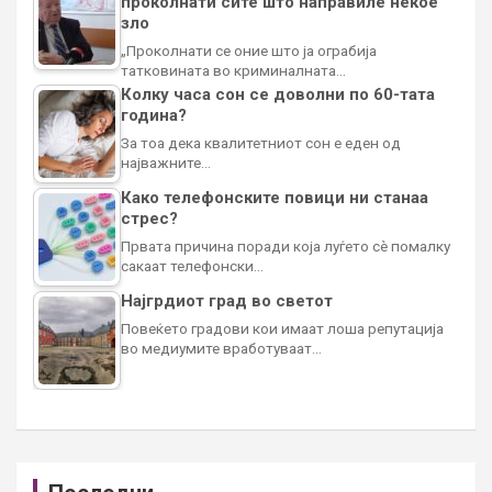
проколнати сите што направиле некое
зло
„Проколнати се оние што ја ограбија
татковината во криминалната…
Колку часа сон се доволни по 60-тата
година?
За тоа дека квалитетниот сон е еден од
најважните…
Како телефонските повици ни станаа
стрес?
Првата причина поради која луѓето сè помалку
сакаат телефонски…
Најгрдиот град во светот
Повеќето градови кои имаат лоша репутација
во медиумите вработуваат…