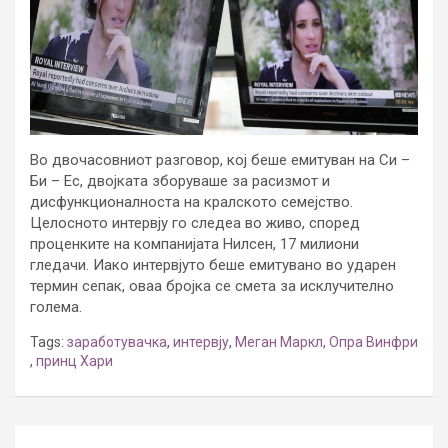
Во двочасовниот разговор, кој беше емитуван на Си –
Би – Ес, двојката зборуваше за расизмот и
дисфункционалноста на кралското семејство.
Целосното интервју го следеа во живо, според
проценките на компанијата Нилсен, 17 милиони
гледачи. Иако интервјуто беше емитувано во ударен
термин сепак, оваа бројка се смета за исклучително
голема.
Tags:
заработувачка
,
интервју
,
Меган Маркл
,
Опра Винфри
,
принц Хари
Post