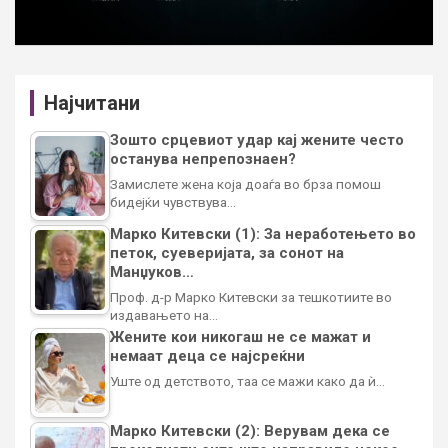
Најчитани
Зошто срцевиот удар кај жените често
останува непрепознаен?
Замислете жена која доаѓа во брза помош
бидејќи чувствува…
Марко Китевски (1): За неработењето во
петок, суеверијата, за сонот на
Манџуков…
Проф. д-р Марко Китевски за тешкотиите во
издавањето на…
Жените кои никогаш не се мажат и
немаат деца се најсреќни
Уште од детството, таа се мажи како да ѝ…
Марко Китевски (2): Верувам дека се