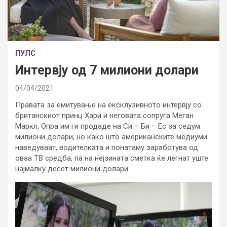
ПУЛС
Интервју од 7 милиони долари
04/04/2021
Правата за емитување на ексклузивното интервју со
британскиот принц Хари и неговата сопруга Меган
Маркл, Опра им ги продаде на Си – Би – Ес за седум
милиони долари, но како што американските медиуми
наведуваат, водителката и понатаму заработува од
оваа ТВ средба, па на нејзината сметка ќе легнат уште
најмалку десет милиони долари.