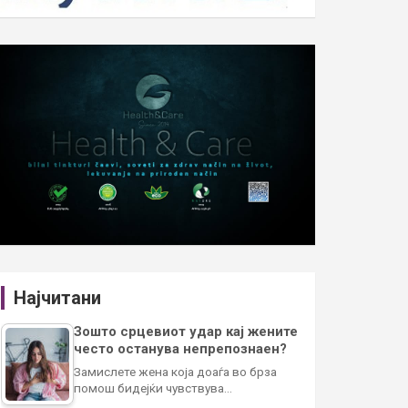
Најчитани
Зошто срцевиот удар кај жените
често останува непрепознаен?
Замислете жена која доаѓа во брза
помош бидејќи чувствува…