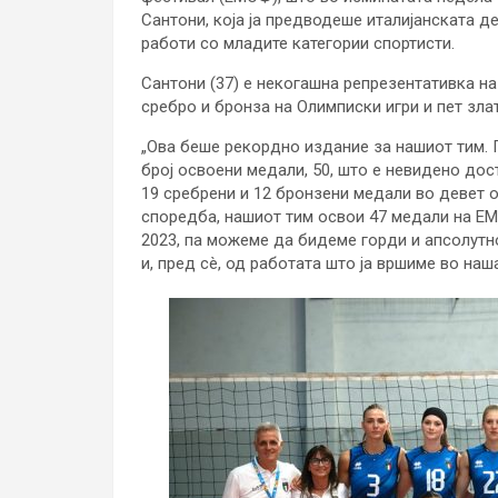
Сантони, која ја предводеше италијанската де
работи со младите категории спортисти.
Сантони (37) е некогашна репрезентативка на
сребро и бронза на Олимписки игри и пет злат
„Ова беше рекордно издание за нашиот тим. П
број освоени медали, 50, што е невидено дос
19 сребрени и 12 бронзени медали во девет о
споредба, нашиот тим освои 47 медали на ЕМ
2023, па можеме да бидеме горди и апсолут
и, пред сè, од работата што ја вршиме во наш