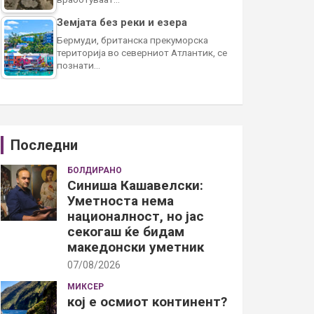
Земјата без реки и езера
Бермуди, британска прекуморска
територија во северниот Атлантик, се
познати…
Последни
БОЛДИРАНО
Синиша Кашавелски:
Уметноста нема
националност, но јас
секогаш ќе бидам
македонски уметник
07/08/2026
МИКСЕР
кој е осмиот континент?