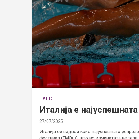
ПУЛС
Италија е најуспешнат
27/07/2025
Италија се издвои како најуспешната репрез
фестивал (ЕМОФ), што во изминатата недела 