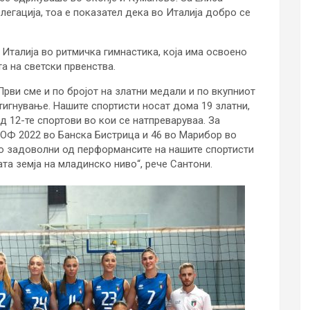
легација, тоа е показател дека во Италија добро се
 Италија во ритмичка гимнастика, која има освоено
а на светски првенства.
рви сме и по бројот на златни медали и по вкупниот
тигнување. Нашите спортисти носат дома 19 златни,
д 12-те спортови во кои се натпреваруваа. За
ОФ 2022 во Банска Бистрица и 46 во Марибор во
но задоволни од перформансите на нашите спортисти
ата земја на младинско ниво“, рече Сантони.