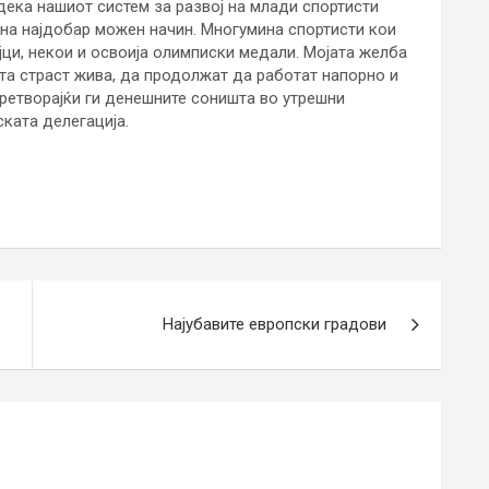
ека нашиот систем за развој на млади спортисти
 на најдобар можен начин. Многумина спортисти кои
ци, некои и освоија олимписки медали. Мојата желба
ата страст жива, да продолжат да работат напорно и
 претворајќи ги денешните соништа во утрешни
ката делегација.
Најубавите европски градови