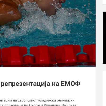
а репрезентација на ЕМОФ
ентација на Европскиот младински олимписки
се одржуваше во Скопје и Куманово. За Елиза