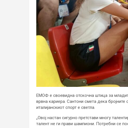
ЕМОФ е своевидна отскочна штица за младит
врвна кариера. Сантони смета дека бројните
италијанскиот спорт е светла.
„Овој настан сигурно претстави многу талент
талент не ги прави шампиони. Потребни се по