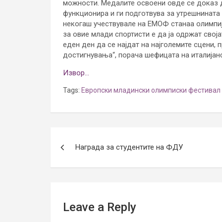
можности. Медалите освоени овде се доказ д
функционира и ги подготвува за утрешнината
некогаш учествувале на ЕМОФ станаа олимпиј
за овие млади спортисти е да ја одржат свој
еден ден да се најдат на најголемите сцени,
достигнувања“, порача шефицата на италијанс
Извор…
Tags:
Европски младински олимписки фестивал
Post
Награда за студентите на ФДУ
navigation
Leave a Reply