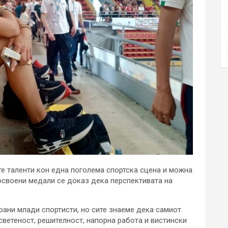
е таленти кон една поголема спортска сцена и можна
 освоени медали се доказ дека перспективата на
ирани млади спортисти, но сите знаеме дека самиот
светеност, решителност, напорна работа и вистински