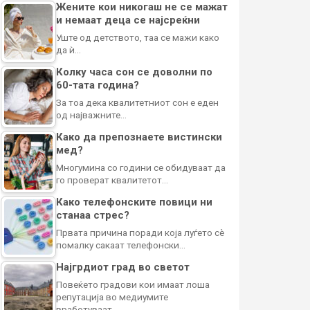
Жените кои никогаш не се мажат
и немаат деца се најсреќни
Уште од детството, таа се мажи како
да ѝ…
Колку часа сон се доволни по
60-тата година?
За тоа дека квалитетниот сон е еден
од најважните…
Како да препознаете вистински
мед?
Многумина со години се обидуваат да
го проверат квалитетот…
Како телефонските повици ни
станаа стрес?
Првата причина поради која луѓето сè
помалку сакаат телефонски…
Најгрдиот град во светот
Повеќето градови кои имаат лоша
репутација во медиумите
вработуваат…