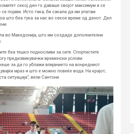
комитет секој ден го даваше својот максимум и се
се појави. Исто така, би сакала да им упатам
оа што беа тука за нас во секое време од денот. Дел
они.
а во Македонија, што им создаде дополнителни
.
рите беа тешко подносливи за сите. Спортистите
ногу предизвикувачки временски услови.
еше за да го ублажи влијанието на вонредниот
увајќи мраз и што е можно повеќе вода. На крајот,
ста ситуација“, вели Сантони.