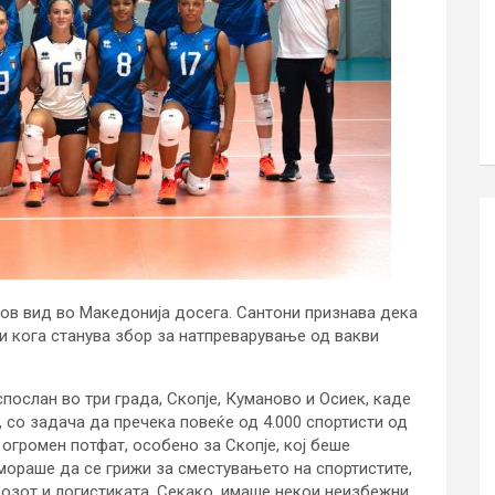
ков вид во Македонија досега. Сантони признава дека
и кога станува збор за натпреварување од вакви
послан во три града, Скопје, Куманово и Осиек, каде
 со задача да пречека повеќе од 4.000 спортисти од
 огромен потфат, особено за Скопје, кој беше
мораше да се грижи за сместувањето на спортистите,
евозот и логистиката. Секако, имаше некои неизбежни