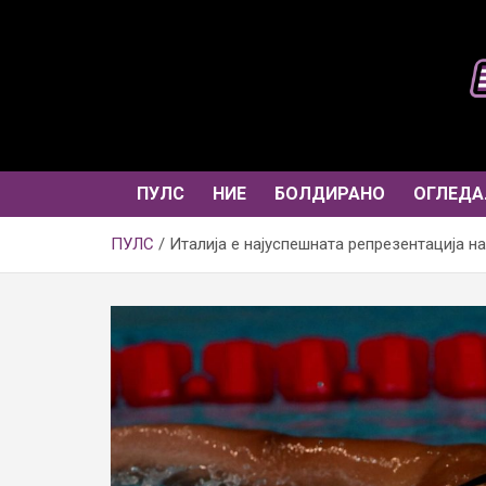
Skip
to
content
ПУЛС
НИЕ
БОЛДИРАНО
ОГЛЕДА
ПУЛС
Италија е најуспешната репрезентација 