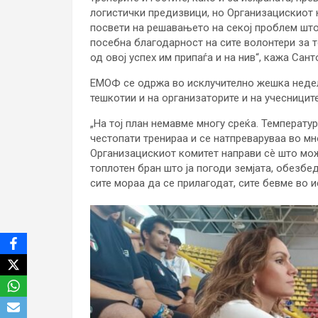
логистички предизвици, но Организацискиот 
посвети на решавањето на секој проблем што 
посебна благодарност на сите волонтери за т
од овој успех им припаѓа и на нив“, кажа Сант
ЕМОФ се одржа во исклучително жешка недел
тешкотии и на организаторите и на учесниците
„На тој план немавме многу среќа. Температу
честопати тренираа и се натпреваруваа во м
Организацискиот комитет направи сè што мож
топлотен бран што ја погоди земјата, обезбед
сите мораа да се прилагодат, сите бевме во и