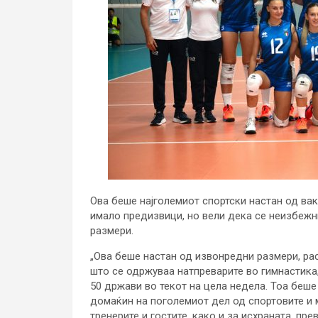
Ова беше најголемиот спортски настан од ва
имало предизвици, но вели дека се неизбежн
размери.
„Ова беше настан од извонредни размери, рас
што се одржуваа натпреварите во гимнастика,
50 држави во текот на цела недела. Тоа беше
домаќин на поголемиот дел од спортовите и 
тренерите и гостите, како и за исхраната, пр