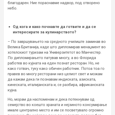
благодарен. Ние пораснавме надвор, под отворено
небо.
Од кога и како почнавте да готвите и да се
интересирате за кулинарството?
– По завршувањето на средното училиште заминав во
Велика Британија, каде што дипломирав менаџмент во
хотелскиот туризам на Универзитетот во Манчестер.
По дипломирањето патував многу, а во Флорида
работев во кујната на еден познат ресторан. Но, не
како готвач, туку како обичен работник. Потоа тоа го
правев во многу ресторани низ целиот свет и можам
да кажам дека ги познавам индиската, азиската,
кинеската, италијанската и, се разбира, африканската
кујна.
Но, морам да наспоменам и дека потекнувам од
семејство во коешто храната и нејзиното консумирање
имале централно место и им се посветувало огромно