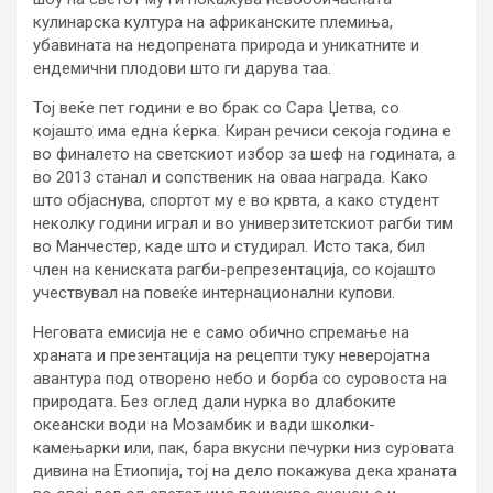
кулинарска култура на африканските племиња,
убавината на недопрената природа и уникатните и
ендемични плодови што ги дарува таа.
Тој веќе пет години е во брак со Сара Џетва, со
којашто има една ќерка. Киран речиси секоја година е
во финалето на светскиот избор за шеф на годината, а
во 2013 станал и сопственик на оваа награда. Како
што објаснува, спортот му е во крвта, а како студент
неколку години играл и во универзитетскиот рагби тим
во Манчестер, каде што и студирал. Исто така, бил
член на кениската рагби-репрезентација, со којашто
учествувал на повеќе интернационални купови.
Неговата емисија не е само обично спремање на
храната и презентација на рецепти туку неверојатна
авантура под отворено небо и борба со суровоста на
природата. Без оглед дали нурка во длабоките
океански води на Мозамбик и вади школки-
камењарки или, пак, бара вкусни печурки низ суровата
дивина на Етиопија, тој на дело покажува дека храната