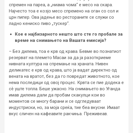
спремен на пареа, а „ниама чома“ е месо на скара.
Најчесто тоа е козјо месо спремено на оган со сол и
црн пипер. Ова јадење во рестораните се служи со
ладно кениско пиво „тускер“.
Кое е најбизарното нешто што сте го пробале за
време на снимањето на Вашата емисија?
– Без дилема, тоа е крв од крава. Бевме во познатиот
резерват на племето Масаи за да ја разоткриеме
нивната култура на спремање на храната. Нивен
деликатес е крв од крава, што ја вадат директно од
вената на вратот, без да го повредат животното, кое
нема последици од овој процес. Крвта се пие додека е
сѐ уште топла. Беше ужасно. На снимањето во Уганда
имав дилема дали да пробам скакулци кои во
моментов се многу барани и се одгледуваат
индустриски, но, за моја среќа, тие беа вкусни. Имаат
вкус сличен на кафеавите ракчиња. Преживеав.