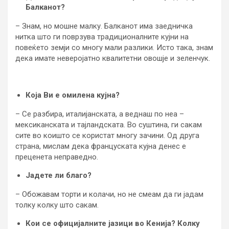
Балканот?
– Знам, но мошне малку. Балканот има заедничка
нитка што ги поврзува традиционалните кујни на
повеќето земји со многу мали разлики. Исто така, знам
дека имате неверојатно квалитетни овошје и зеленчук.
Која Ви е омилена кујна?
– Се разбира, италијанската, а веднаш по неа –
мексиканската и тајландската. Во суштина, ги сакам
сите во коишто се користат многу зачини. Од друга
страна, мислам дека француската кујна денес е
преценета неправедно.
Јадете ли благо?
– Обожавам торти и колачи, но не смеам да ги јадам
толку колку што сакам.
Кои се официјалните јазици во Кенија? Колку