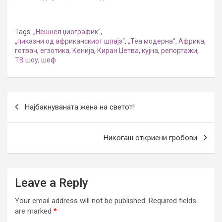
Tags:
„Нешнел џиографик“
,
„пиказни од африканскиот шпајз“
,
„Теа модерна“
,
Африка
,
готвач
,
егзотика
,
Кенија
,
Киран Џетва
,
кујна
,
репортажи
,
ТВ шоу
,
шеф
Post
Најбакнуваната жена на светот!
navigation
Никогаш откриени гробови
Leave a Reply
Your email address will not be published.
Required fields
are marked
*