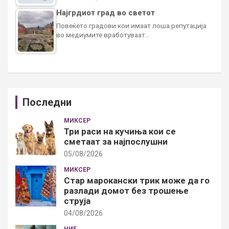
Најгрдиот град во светот
Повеќето градови кои имаат лоша репутација
во медиумите вработуваат…
Последни
МИКСЕР
Три раси на кучиња кои се
сметаат за најпослушни
05/08/2026
МИКСЕР
Стар марокански трик може да го
разлади домот без трошење
струја
04/08/2026
НИЕ