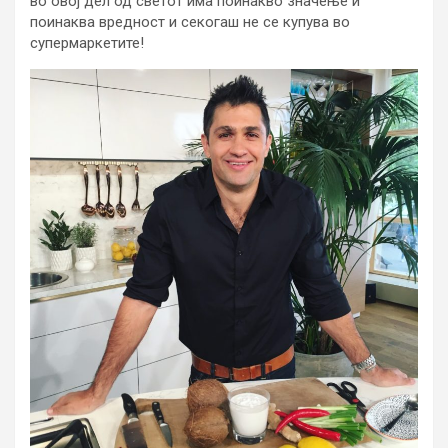
во овој дел од светот има поинакво значење и
поинаква вредност и секогаш не се купува во
супермаркетите!