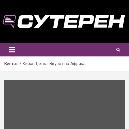
Skip
to
content
Винтиџ
Киран Џетва: Вкусот на Африка