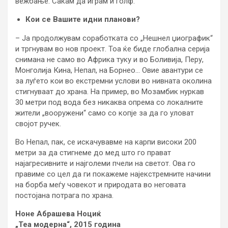
вежбање. Сакам да играм и голф.
Кои се Вашите идни планови?
– Ја продолжувам соработката со „Нешнел џиографик“
и тргнувам во нов проект. Тоа ќе биде глобална серија
снимана не само во Африка туку и во Боливија, Перу,
Монголија Кина, Непал, на Борнео… Овие авантури се
за луѓето кои во екстремни услови во нивната околина
стигнуваат до храна. На пример, во Мозамбик нуркав
30 метри под вода без никаква опрема со локалните
жители „вооружени“ само со копје за да го уловат
својот ручек.
Во Непал, пак, се искачувавме на карпи високи 200
метри за да стигнеме до мед што го прават
најагресивните и најголеми пчели на светот. Ова го
правиме со цел да ги покажеме најекстремните начини
на борба меѓу човекот и природата во неговата
постојана потрага по храна.
Ноне Абрашева Ноциќ
„Теа модерна“, 2015 година