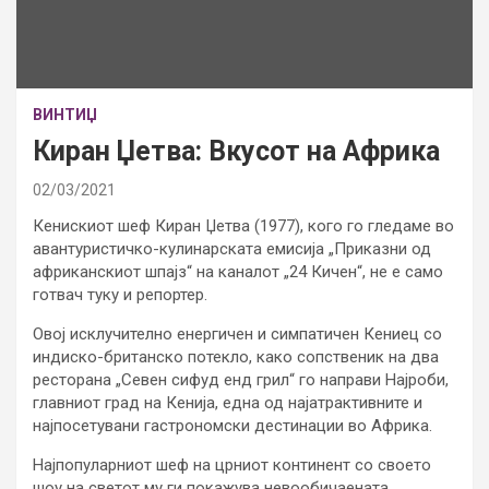
ВИНТИЏ
Киран Џетва: Вкусот на Африка
02/03/2021
Кенискиот шеф Киран Џетва (1977), кого го гледаме во
авантуристичко-кулинарската емисија „Приказни од
африканскиот шпајз“ на каналот „24 Кичен“, не е само
готвач туку и репортер.
Овој исклучително енергичен и симпатичен Кениец со
индиско-британско потекло, како сопственик на два
ресторана „Севен сифуд енд грил“ го направи Најроби,
главниот град на Кенија, една од најатрактивните и
најпосетувани гастрономски дестинации во Африка.
Најпопуларниот шеф на црниот континент со своето
шоу на светот му ги покажува невообичаената