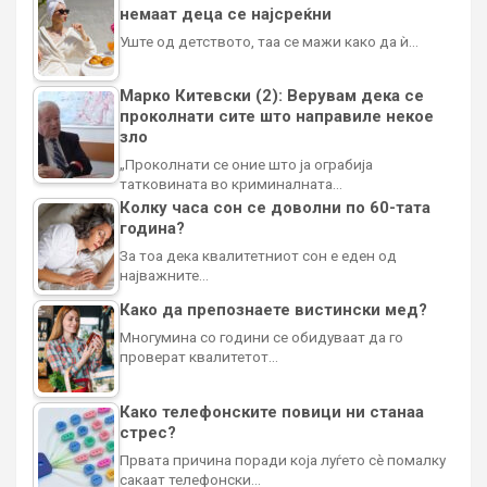
немаат деца се најсреќни
Уште од детството, таа се мажи како да ѝ…
Марко Китевски (2): Верувам дека се
проколнати сите што направиле некое
зло
„Проколнати се оние што ја ограбија
татковината во криминалната…
Колку часа сон се доволни по 60-тата
година?
За тоа дека квалитетниот сон е еден од
најважните…
Како да препознаете вистински мед?
Многумина со години се обидуваат да го
проверат квалитетот…
Како телефонските повици ни станаа
стрес?
Првата причина поради која луѓето сè помалку
сакаат телефонски…