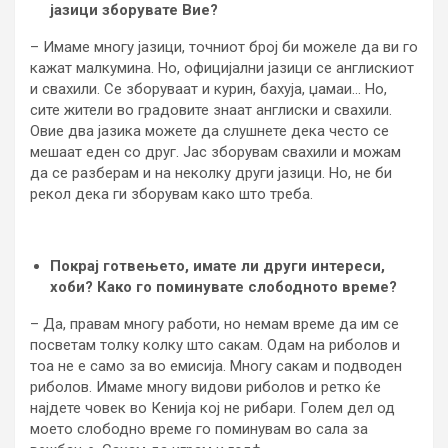
јазици зборувате Вие?
– Имаме многу јазици, точниот број би можеле да ви го
кажат малкумина. Но, официјални јазици се англискиот
и свахили. Се зборуваат и курин, бахуја, џамаи… Но,
сите жители во градовите знаат англиски и свахили.
Овие два јазика можете да слушнете дека често се
мешаат еден со друг. Јас зборувам свахили и можам
да се разберам и на неколку други јазици. Но, не би
рекол дека ги зборувам како што треба.
Покрај готвењето, имате ли други интереси,
хоби? Како го поминувате слободното време?
– Да, правам многу работи, но немам време да им се
посветам толку колку што сакам. Одам на риболов и
тоа не е само за во емисија. Многу сакам и подводен
риболов. Имаме многу видови риболов и ретко ќе
најдете човек во Кенија кој не рибари. Голем дел од
моето слободно време го поминувам во сала за