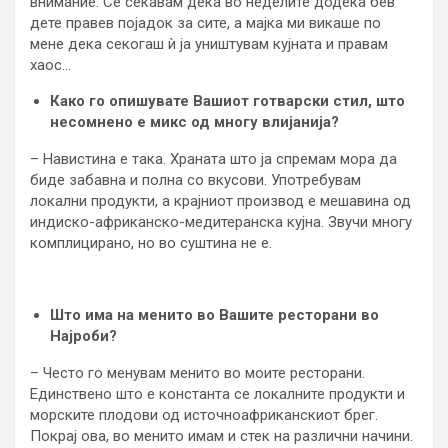
внимание. Се сеќавам дека во неделите додека бев
дете правев појадок за сите, а мајка ми викаше по
мене дека секогаш ѝ ја уништувам кујната и правам
хаос…
Како го опишувате Вашиот готварски стил, што
несомнено е микс од многу влијанија?
– Навистина е така. Храната што ја спремам мора да
биде забавна и полна со вкусови. Употребувам
локални продукти, а крајниот производ е мешавина од
индиско-африканско-медитеранска кујна. Звучи многу
комплицирано, но во суштина не е.
Што има на менито во Вашите ресторани во
Најроби?
– Често го менувам менито во моите ресторани.
Единствено што е константа се локалните продукти и
морските плодови од источноафриканскиот брег.
Покрај ова, во менито имам и стек на различни начини.