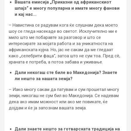
Вашата емисија „Приказни од африканскиот
шпајз“ е многу популарна и имате многу фанови
и кај нас…
– Навистина се радувам кога ќе слушнам дека моето
шоу се гледа насекаде во светот. Исклучително ми е
мило што ме побаравте за разговор и што се
интересирате за мојата работа и за уникатноста на
африканската кујна. Но, јас не сакам да ме гледаат
како „селебрити фаца“, затоа што не сум тоа. Пред сè,
храната е потреба, а потоа забава и уживање.
Дали некогаш сте биле во Македонија? Знаете
ли нешто за нашата земја?
– Иако многу сакам да патувам и сум прошетал многу
земји, никогаш не сум бил во Македонија. Се надевам
дека ако имам можност или ако ме повикате, ќе
дојдам и ќе ја запознам вашата земја.
Дали знаете нешто за готварската традиција на