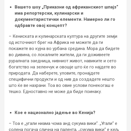
Вашето шоу „Приказни од африканскиот шпајз“
има репортерски, кулинарски и
документаристички елементи. Намерно ли го
одбравте овој концепт?
– Кениската и кулинарската култура на другите земји
од источниот брег на Африка не можете да ги
покажете во кујна во урбана средина. Мора да бидете
во дивина, со локалните жители, да ги доживеете
руралната заедница, нивниот живот, навиките и сето
богатство на зеленчук и овошје што ќе го најдете во
природата. Да наберете, уловите, пронајдете
специфични продукти и од нив да создадете нешто
што ќе ве нахрани. Тоа во овие услови понекогаш е
тешко. Едноставно не може да биде поинаку.
Кое е национално јадење во Кенија?
– Тоа е „угали ниама чома анд сукума вики“. „Угали“ е
солена погача слична на палента, „сукума вики“ е кељ