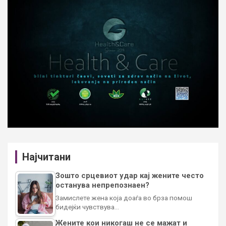
Најчитани
Зошто срцевиот удар кај жените често
останува непрепознаен?
Замислете жена која доаѓа во брза помош
бидејќи чувствува…
Жените кои никогаш не се мажат и