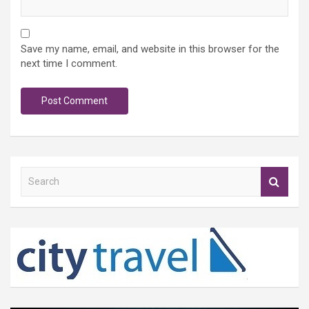
Save my name, email, and website in this browser for the
next time I comment.
S
e
a
r
c
h