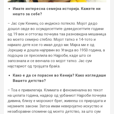
Имате интересна семејна историја. Кажете ни
нешто за себе?
– Јас сум Кениец со индиско потекло. Мојот дедо
дошол овде во осумдесеттите-деведесеттите години
од 19 век и оттогаш почнува таа разновидна мешаница
во моето семејно стебло. Мојот татко е 14-тото и
најмало дете кое го имал дедо ми. Мајка ми е од
Јоркшир и дошла најпрвин во Уганда во 1950 година, а
подоцна се преселила во Најроби, каде што се
запознала и се венчала со мојот татко. Јас сум
најстариот од тројцата браќа.
Како е да се порасне во Кенија? Како изгледаше
Вашето детство?
– Тоа е привилегија. Климата е феноменална во текот
на целата година, надвор од урбаниот Најроби почнува
дивина, близу е морскиот брег, живееш со природата и
нејзините закони. Затоа имам неверојатно искуство и
незаборавни спомени од моето детство, за што сум