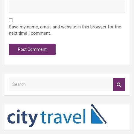
Save my name, email, and website in this browser for the
next time I comment.
S
e
a
r
c
h