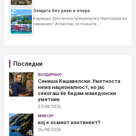
Земјата без реки и езера
Бермуди, британска прекуморска територија во
северниот Атлантик, се познати…
Последни
БОЛДИРАНО
Синиша Кашавелски: Уметноста
нема националност, но јас
секогаш ќе бидам македонски
уметник
07/08/2026
МИКСЕР
кој е осмиот континент?
06/08/2026