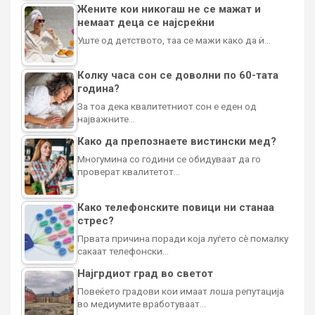
Жените кои никогаш не се мажат и
немаат деца се најсреќни
Уште од детството, таа се мажи како да ѝ…
Колку часа сон се доволни по 60-тата
година?
За тоа дека квалитетниот сон е еден од
најважните…
Како да препознаете вистински мед?
Многумина со години се обидуваат да го
проверат квалитетот…
Како телефонските повици ни станаа
стрес?
Првата причина поради која луѓето сè помалку
сакаат телефонски…
Најгрдиот град во светот
Повеќето градови кои имаат лоша репутација
во медиумите вработуваат…