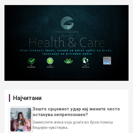
Најчитани
Зошто срцевиот удар кај жените често
останува непрепознаен?
Замислете жена која доаѓа во брза помош
бидејќи чувствува…