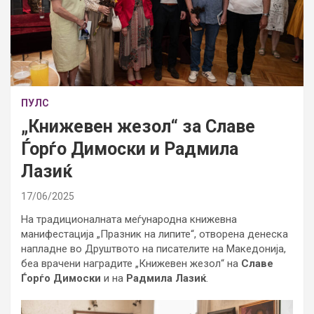
ПУЛС
„Книжевен жезол“ за Славе
Ѓорѓо Димоски и Радмила
Лазиќ
17/06/2025
На традиционалната меѓународна книжевна
манифестација „Празник на липите“, отворена денеска
напладне во Друштвото на писателите на Македонија,
беа врачени наградите „Книжевен жезол“ на
Славе
Ѓорѓо Димоски
и на
Радмила Лазиќ
.