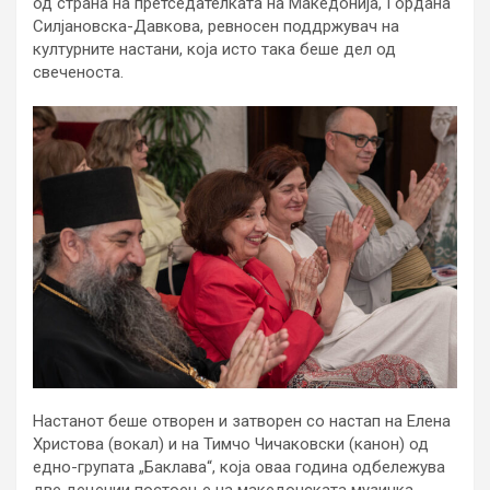
од страна на претседателката на Македонија, Гордана
Силјановска-Давкова, ревносен поддржувач на
културните настани, која исто така беше дел од
свеченоста.
Настанот беше отворен и затворен со настап на Елена
Христова (вокал) и на Тимчо Чичаковски (канон) од
едно-групата „Баклава“, која оваа година одбележува
две децении постоење на македонската музичка