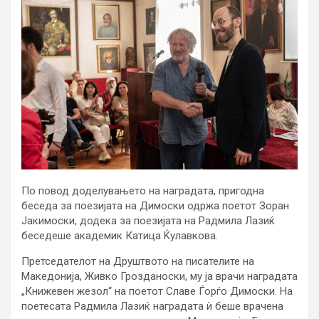
По повод доделувањето на наградата, пригодна
беседа за поезијата на Димоски одржа поетот Зоран
Јакимоски, додека за поезијата на Радмила Лазиќ
беседеше академик Катица Ќулавкова.
Претседателот на Друштвото на писателите на
Македонија, Живко Грозданоски, му ја врачи наградата
„Книжевен жезол“ на поетот Славе Ѓорѓо Димоски. На
поетесата Радмила Лазиќ наградата ѝ беше врачена