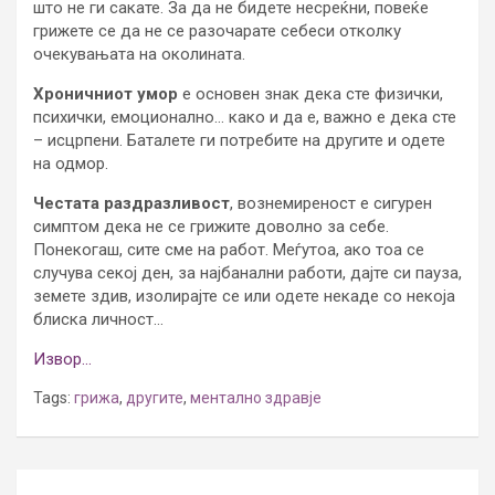
што не ги сакате. За да не бидете несреќни, повеќе
грижете се да не се разочарате себеси отколку
очекувањата на околината.
Хроничниот умор
е основен знак дека сте физички,
психички, емоционално… како и да е, важно е дека сте
– исцрпени. Баталете ги потребите на другите и одете
на одмор.
Честата раздразливост
, вознемиреност е сигурен
симптом дека не се грижите доволно за себе.
Понекогаш, сите сме на работ. Меѓутоа, ако тоа се
случува секој ден, за најбанални работи, дајте си пауза,
земете здив, изолирајте се или одете некаде со некоја
блиска личност…
Извор…
Tags:
грижа
,
другите
,
ментално здравје
Post