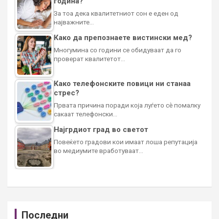
година?
За тоа дека квалитетниот сон е еден од
најважните…
Како да препознаете вистински мед?
Многумина со години се обидуваат да го
проверат квалитетот…
Како телефонските повици ни станаа
стрес?
Првата причина поради која луѓето сè помалку
сакаат телефонски…
Најгрдиот град во светот
Повеќето градови кои имаат лоша репутација
во медиумите вработуваат…
Последни