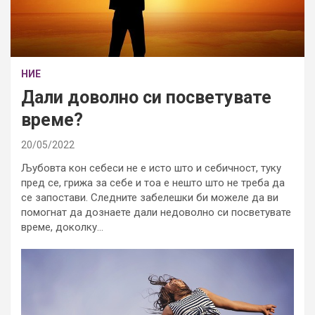
НИЕ
Дали доволно си посветувате
време?
20/05/2022
Љубовта кон себеси не е исто што и себичност, туку
пред се, грижа за себе и тоа е нешто што не треба да
се запостави. Следните забелешки би можеле да ви
помогнат да дознаете дали недоволно си посветувате
време, доколку…