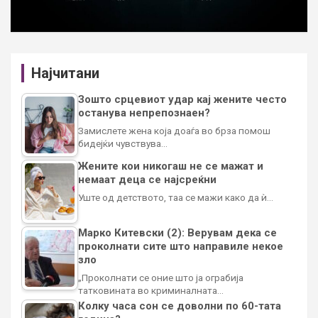
Најчитани
Зошто срцевиот удар кај жените често
останува непрепознаен?
Замислете жена која доаѓа во брза помош
бидејќи чувствува…
Жените кои никогаш не се мажат и
немаат деца се најсреќни
Уште од детството, таа се мажи како да ѝ…
Марко Китевски (2): Верувам дека се
проколнати сите што направиле некое
зло
„Проколнати се оние што ја ограбија
татковината во криминалната…
Колку часа сон се доволни по 60-тата