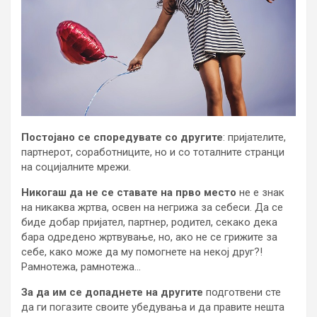
Постојано се споредувате со другите
: пријателите,
партнерот, соработниците, но и со тоталните странци
на социјалните мрежи.
Никогаш да не се ставате на прво место
не е знак
на никаква жртва, освен на негрижа за себеси. Да се
биде добар пријател, партнер, родител, секако дека
бара одредено жртвување, но, ако не се грижите за
себе, како може да му помогнете на некој друг?!
Рамнотежа, рамнотежа…
За да им се допаднете на другите
подготвени сте
да ги погазите своите убедувања и да правите нешта