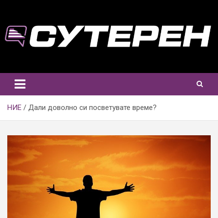
Skip
to
content
НИЕ
Дали доволно си посветувате време?