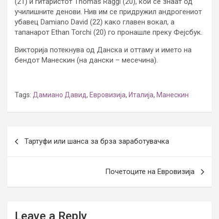
(21) и гитаристот Thomas Raggi (20), кои се знаат од
училишните денови. Нив им се придружил андрогениот
убавец Damiano David (22) како главен вокал, а
тапанарот Ethan Torchi (20) го пронашле преку Фејсбук.
Викторија потекнува од Данска и оттаму и името на
бендот Манескин (на дански – месечина).
Tags:
Дамиано Давид
,
Евровизија
,
Италија
,
Манескин
Post
Тартуфи или шанса за брза заработувачка
navigation
Почетоците на Евровизија
Leave a Reply