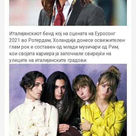
Италијанскиот бенд кој на сцената на Еуросонг
2021 во Ротердам, Холандија донесе освежителен
глам рок е составен од млади музичари од Рим,
кои својата кариера ја започнале свирејќи на
улиците на италијанските градови.