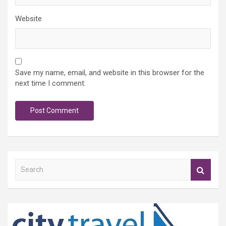
Website
Save my name, email, and website in this browser for the
next time I comment.
S
e
a
r
c
h