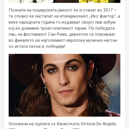
Познати на пошироката јавност ќе и станат во 2017 –
та откако ќе настапат на италијанскиот „Икс фактор“, а
веќе наредната година го издаваат својот прв албум
кој ќе доживее троен платинест тираж. По победата
пак, на фестивалот Сан Ремо, директно се пласираат
во финалето на најголемиот европски музички настан
со истата песна и, победија!
Основачи на групата се басистката Victoria De Angelis