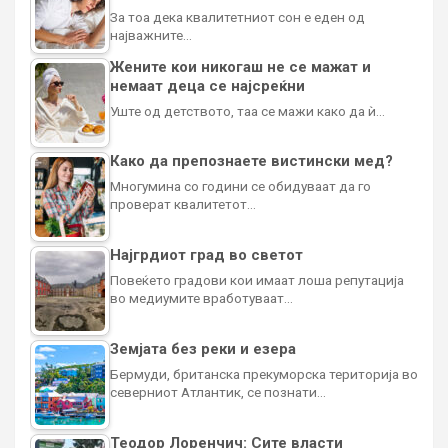
За тоа дека квалитетниот сон е еден од
најважните…
Жените кои никогаш не се мажат и
немаат деца се најсреќни
Уште од детството, таа се мажи како да ѝ…
Како да препознаете вистински мед?
Многумина со години се обидуваат да го
проверат квалитетот…
Најгрдиот град во светот
Повеќето градови кои имаат лоша репутација
во медиумите вработуваат…
Земјата без реки и езера
Бермуди, британска прекуморска територија во
северниот Атлантик, се познати…
Теодор Лоренчич: Сите власти