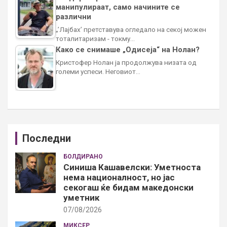
манипулираат, само начините се
различни
„’Лајбах’ претставува огледало на секој можен
тоталитаризам - токму…
Како се снимаше „Одисеја“ на Нолан?
Кристофер Нолан ја продолжува низата од
големи успеси. Неговиот…
Последни
БОЛДИРАНО
Синиша Кашавелски: Уметноста
нема националност, но јас
секогаш ќе бидам македонски
уметник
07/08/2026
МИКСЕР