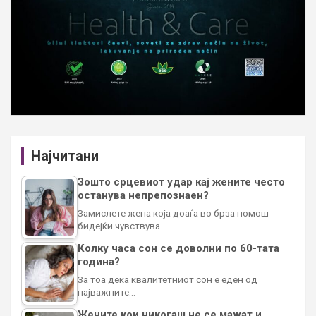
Најчитани
Зошто срцевиот удар кај жените често
останува непрепознаен?
Замислете жена која доаѓа во брза помош
бидејќи чувствува…
Колку часа сон се доволни по 60-тата
година?
За тоа дека квалитетниот сон е еден од
најважните…
Жените кои никогаш не се мажат и