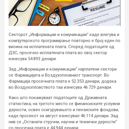
Секторот „Информации и комуникации“ каде влегува и
компјутерското програмирање повторно е број еден по
висина на исплатената плата. Според податоците од
ДЗС, просечно исплатената плата во овој сектор
изнесува 54.893 денари.
Зад „Информации и комуникации“ најплатени сектори
се Фармацијата и Воздухопловниот транспорт. Во
Фармација просечната плата е 52.353 денари, додека
во Воздухопловството таа изнесува 46.729 денари.
Како што покажуваат податоците од Државната
статистика, на третото место се финансиските услужни
дејности, освен осигурувањето и пензиските фондови,
каде просекот за август изнесувал 46.114 денари. Зад
нив се „Останати стручни, научни и технички дејности“
со просечна плата е 44.944 денари.