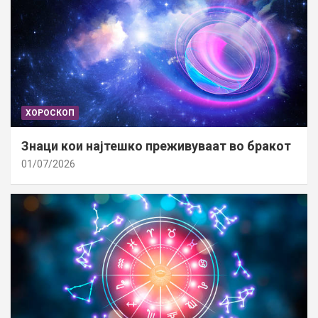
ХОРОСКОП
Знаци кои најтешко преживуваат во бракот
01/07/2026