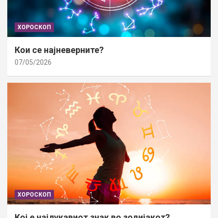
ХОРОСКОП
Кои се најневерните?
07/05/2026
ХОРОСКОП
Кој е најлукавиот знак во зодијакот?