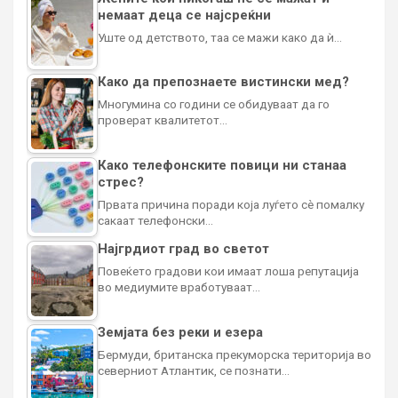
немаат деца се најсреќни
Уште од детството, таа се мажи како да ѝ…
Како да препознаете вистински мед?
Многумина со години се обидуваат да го
проверат квалитетот…
Како телефонските повици ни станаа
стрес?
Првата причина поради која луѓето сè помалку
сакаат телефонски…
Најгрдиот град во светот
Повеќето градови кои имаат лоша репутација
во медиумите вработуваат…
Земјата без реки и езера
Бермуди, британска прекуморска територија во
северниот Атлантик, се познати…