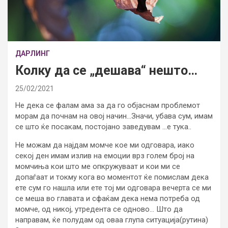
ДАРЛИНГ
Колку да се „дешава“ нешто…
25/02/2021
Не дека се фалам ама за да го објаснам проблемот
морам да почнам на овој начин…Значи, убава сум, имам
се што ќе посакам, постојано заведувам …е тука..
Не можам да најдам момче кое ми одговара, иако
секој ден имам излив на емоции врз голем број на
момчиња кои што ме опкружуваат и кои ми се
допаѓаат и токму кога во моментот ќе помислам дека
ете сум го нашла или ете тој ми одговара вечерта се ми
се меша во главата и сфаќам дека нема потреба од
момче, од никој, утредента се одново… Што да
направам, ќе полудам од оваа глупа ситуација(рутина)