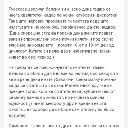
Русокоса дарлинг
, белким ви е јасно дека тешко се
наоѓа квалитетен кадар по ноќни клубови и дискотеки.
Така што најпрвин променете ги местата каде што
излегувате и не мора баш секоја вечер да сте надвор.
(Една скорешна студија покажа дека жените прават
вакви непромислени романтични излети и под силно
влијание на хормоните – помеѓу 10-от и 18-от ден од
циклусот. Купете си календар и избегнувајте ноќен
живот во овој период.)
Не треба да се прескокнуваат самотните, тажни
денови со обиди да се влезе во релација со секој што
ќе ви рече дека имате убави очи. Треба малку кочење
за да се сфати што се сака. Магепсаниот круг ќе се
прекине тогаш кога ќе сфатите дека љубовта/сексот
се многу важни во животот, но неговата смисла
всушност, ја чинат мноооогу други вредни нешта.
Секогаш е подобро да се биде сам отколку во лошо
друштво.
Одморете. Правете нешто друго што ве весели отколку