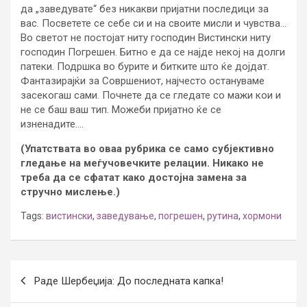
да „заведувате“ без никакви пријатни последици за
вас. Посветете се себе си и на своите мисли и чувства…
Во светот не постојат ниту господин Вистински ниту
господин Погрешен. Битно е да се најде некој на долги
патеки. Подршка во бурите и битките што ќе дојдат.
Фантазирајќи за Совршениот, најчесто остануваме
засекогаш сами. Почнете да се гледате со мажи кои и
не се баш ваш тип. Можеби пријатно ќе се
изненадите….
(Упатствата во оваа рубрика се само субјективно
гледање на меѓучовечките релации. Никако не
треба да се сфатат како достојна замена за
стручно мислење.)
Tags:
вистински
,
заведување
,
погрешен
,
рутина
,
хормони
Post
Раде Шербеџија: До последната капка!
navigation