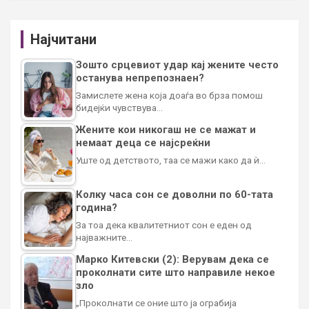
Најчитани
Зошто срцевиот удар кај жените често
останува непрепознаен?
Замислете жена која доаѓа во брза помош
бидејќи чувствува…
Жените кои никогаш не се мажат и
немаат деца се најсреќни
Уште од детството, таа се мажи како да ѝ…
Колку часа сон се доволни по 60-тата
година?
За тоа дека квалитетниот сон е еден од
најважните…
Марко Китевски (2): Верувам дека се
проколнати сите што направиле некое
зло
„Проколнати се оние што ја ограбија