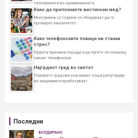
татковината во криминалната…
Како да препознаете вистински мед?
Многумина со години се обидуваат да го
проверат квалитетот…
Како телефонските повици ни станаа
стрес?
Првата причина поради која луѓето сè помалку
сакаат телефонски…
Најгрдиот град во светот
Повеќето градови кои имаат лоша репутација
во медиумите вработуваат…
Последни
БОЛДИРАНО