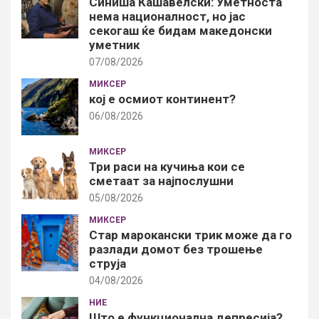
Синиша Кашавелски: Уметноста
нема националност, но јас
секогаш ќе бидам македонски
уметник
07/08/2026
МИКСЕР
кој е осмиот континент?
06/08/2026
МИКСЕР
Три раси на кучиња кои се
сметаат за најпослушни
05/08/2026
МИКСЕР
Стар марокански трик може да го
разлади домот без трошење
струја
04/08/2026
НИЕ
Што е функционална депресија?