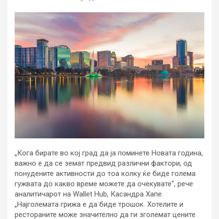
„Кога бирате во кој град да ја поминете Новата година,
важно е да се земат предвид различни фактори, од
понудените активности до тоа колку ќе биде голема
гужвата до какво време можете да очекувате“, рече
аналитичарот на Wallet Hub, Касандра Хапе.
„Најголемата грижа е да биде трошок. Хотелите и
рестораните може значително да ги зголемат цените