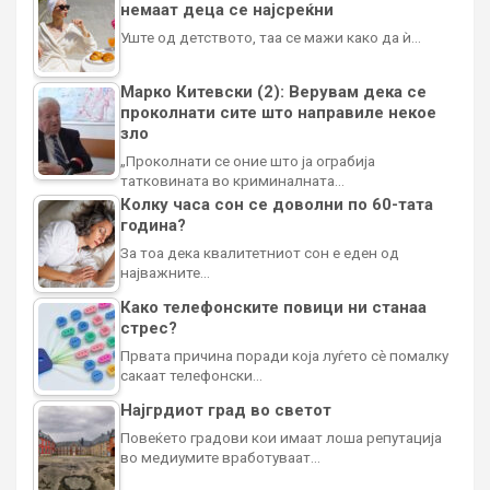
немаат деца се најсреќни
Уште од детството, таа се мажи како да ѝ…
Марко Китевски (2): Верувам дека се
проколнати сите што направиле некое
зло
„Проколнати се оние што ја ограбија
татковината во криминалната…
Колку часа сон се доволни по 60-тата
година?
За тоа дека квалитетниот сон е еден од
најважните…
Како телефонските повици ни станаа
стрес?
Првата причина поради која луѓето сè помалку
сакаат телефонски…
Најгрдиот град во светот
Повеќето градови кои имаат лоша репутација
во медиумите вработуваат…