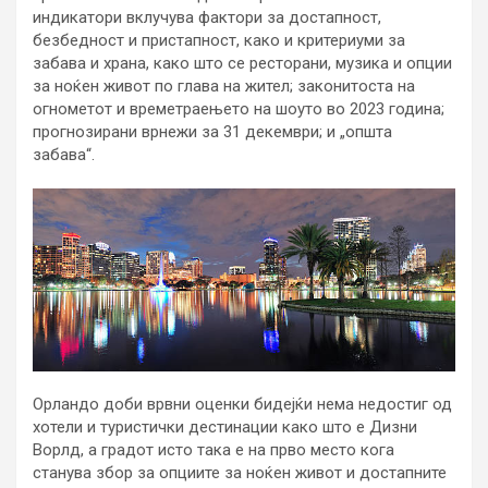
индикатори вклучува фактори за достапност,
безбедност и пристапност, како и критериуми за
забава и храна, како што се ресторани, музика и опции
за ноќен живот по глава на жител; законитоста на
огнометот и времетраењето на шоуто во 2023 година;
прогнозирани врнежи за 31 декември; и „општа
забава“.
Орландо доби врвни оценки бидејќи нема недостиг од
хотели и туристички дестинации како што е Дизни
Ворлд, а градот исто така е на прво место кога
станува збор за опциите за ноќен живот и достапните