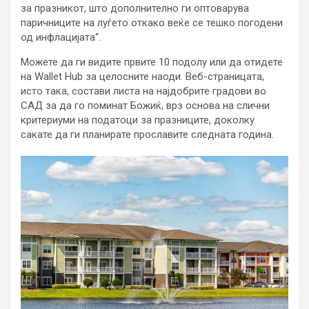
за празникот, што дополнително ги оптоварува
паричниците на луѓето откако веќе се тешко погодени
од инфлацијата“.
Можете да ги видите првите 10 подолу или да отидете
на Wallet Hub за целосните наоди. Веб-страницата,
исто така, состави листа на најдобрите градови во
САД за да го поминат Божиќ, врз основа на слични
критериуми на податоци за празниците, доколку
сакате да ги планирате прославите следната година.