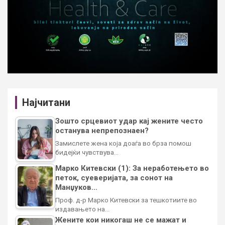
Најчитани
Зошто срцевиот удар кај жените често
останува непрепознаен?
Замислете жена која доаѓа во брза помош
бидејќи чувствува…
Марко Китевски (1): За неработењето во
петок, суеверијата, за сонот на
Манџуков…
Проф. д-р Марко Китевски за тешкотиите во
издавањето на…
Жените кои никогаш не се мажат и