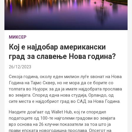
МИКСЕР
Кој е најдобар американски
град за славење Нова година?
26/12/2023
Секоја година, околу еден милион луѓе ѕвонат на Нова
Година на Тајмс Сквер, но не мора да се борите со
толпата во Њујорк за да ја имате најдобрата прослава
во земјата. Според една нова студија, Орландо, од
сите места е најдобриот град во САД за Нова Година.
Наодите доаѓаат од Wallet Hub, кој ги споредил
податоците од 100-те најголеми градови во земјата
врз основа на 26 клучни показатели за тоа што ја
прави епската новогодишна прослава. Опсегот на