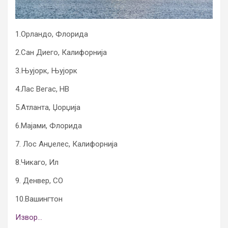
1.Орландо, Флорида
2.Сан Диего, Калифорнија
3.Њујорк, Њујорк
4.Лас Вегас, НВ
5.Атланта, Џорџија
6.Мајами, Флорида
7. Лос Анџелес, Калифорнија
8.Чикаго, Ил
9. Денвер, СО
10.Вашингтон
Извор…