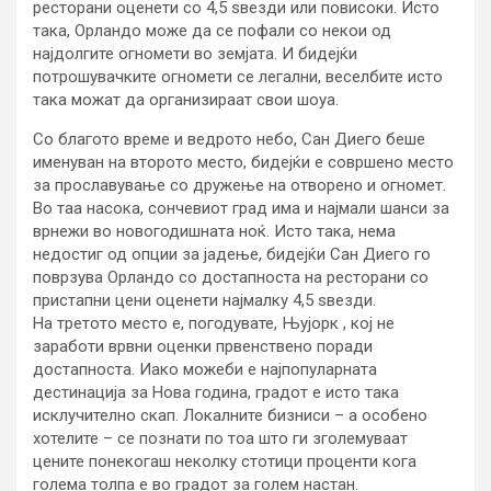
ресторани оценети со 4,5 ѕвезди или повисоки. Исто
така, Орландо може да се пофали со некои од
најдолгите огномети во земјата. И бидејќи
потрошувачките огномети се легални, веселбите исто
така можат да организираат свои шоуа.
Со благото време и ведрото небо, Сан Диего беше
именуван на второто место, бидејќи е совршено место
за прославување со дружење на отворено и огномет.
Во таа насока, сончевиот град има и најмали шанси за
врнежи во новогодишната ноќ. Исто така, нема
недостиг од опции за јадење, бидејќи Сан Диего го
поврзува Орландо со достапноста на ресторани со
пристапни цени оценети најмалку 4,5 ѕвезди.
На третото место е, погодувате, Њујорк , кој не
заработи врвни оценки првенствено поради
достапноста. Иако можеби е најпопуларната
дестинација за Нова година, градот е исто така
исклучително скап. Локалните бизниси – а особено
хотелите – се познати по тоа што ги зголемуваат
цените понекогаш неколку стотици проценти кога
голема толпа е во градот за голем настан.