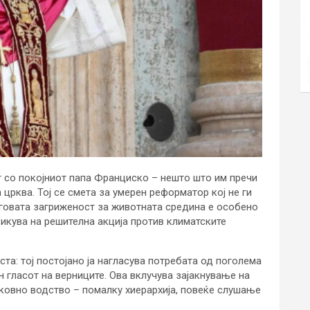
 со покојниот папа Франциско – нешто што им пречи
црква. Тој се смета за умерен реформатор кој не ги
говата загриженост за животната средина е особено
викува на решителна акција против климатските
ста: тој постојано ја нагласува потребата од поголема
 гласот на верниците. Ова вклучува зајакнување на
рковно водство – помалку хиерархија, повеќе слушање