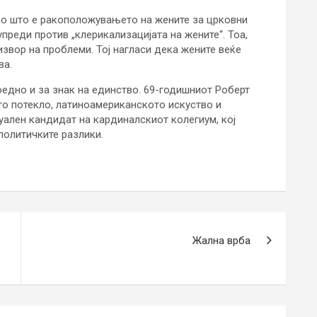
ако што е ракоположувањето на жените за црковни
упреди против „клерикализацијата на жените“. Тоа,
 извор на проблеми. Тој нагласи дека жените веќе
ва.
оедно и за знак на единство. 69-годишниот Роберт
о потекло, латиноамериканското искуство и
зуален кандидат на кардиналскиот колегиум, кој
политичките разлики.
Жална врба