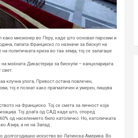
ел како мисионер во Перу, каде што основал парохии и
година, папата Франциско го назначи за бискуп на
 на политичката криза во таа земја, тој се залагаше
т на моќната Дикастерија за бискупи – канцеларијата
 свет.
ваа клучна улога, Превост остана повлечен,
ови, тој е познат како прагматичен и умерен, пишува
ството на Франциско. Тој се смета за личност која
изација. Тој доаѓа од САД каде што, според
 60% од населението било католичко. Но, католичката
о Азија, а не на Запад .
о долгогодишно искуство во Латинска Америка. Во