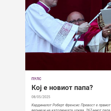
ПУЛС
Кој е новиот папа?
08/05/2025
Кардиналот Роберт Френсис Превост е првиот 
верници на католичката црква. 267-миот папа 