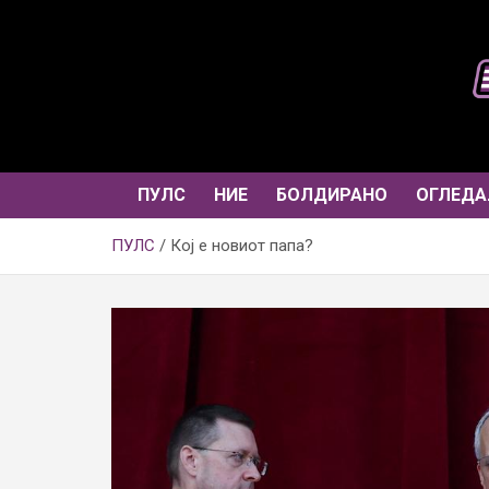
Skip
to
content
ПУЛС
НИЕ
БОЛДИРАНО
ОГЛЕДА
ПУЛС
Кој е новиот папа?