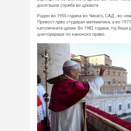
досегашна служба во црквата
Роден во 1955 година во Чикаго, САД , во се
Превост прво студирал математика, а во 1977
католичката црква. Во 1982 година, тој беше
докторираше по канонско право.