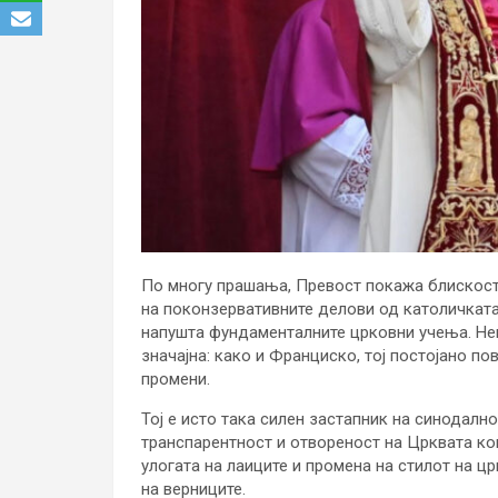
По многу прашања, Превост покажа блискост
на поконзервативните делови од католичката 
напушта фундаменталните црковни учења. Не
значајна: како и Франциско, тој постојано по
промени.
Тој е исто така силен застапник на синодално
транспарентност и отвореност на Црквата кон
улогата на лаиците и промена на стилот на ц
на верниците.