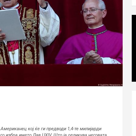
Американец кој ќе ги предводи 1,4-те милијарди
го избра името Лав ЏXIV. Што ја одликува неговата