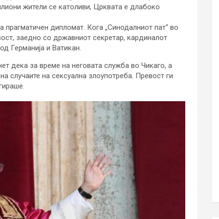
илиони жители се католиви, Црквата е длабоко
за прагматичен дипломат. Кога „Синодалниот пат“ во
вост, заедно со државниот секретар, кардиналот
од Германија и Ватикан.
инет дека за време на неговата служба во Чикаго, а
на случаите на сексуална злоупотреба. Превост ги
гираше.