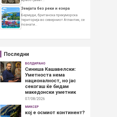
Земјата без реки и езера
Бермуди, британска прекуморска
територија во северниот Атлантик, се
познати…
Последни
БОЛДИРАНО
Синиша Кашавелски:
Уметноста нема
националност, но јас
секогаш ќе бидам
македонски уметник
07/08/2026
МИКСЕР
кој е осмиот континент?