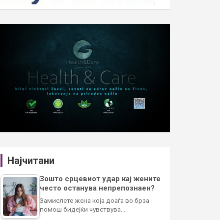
Најчитани
Зошто срцевиот удар кај жените
често останува непрепознаен?
Замислете жена која доаѓа во брза
помош бидејќи чувствува…