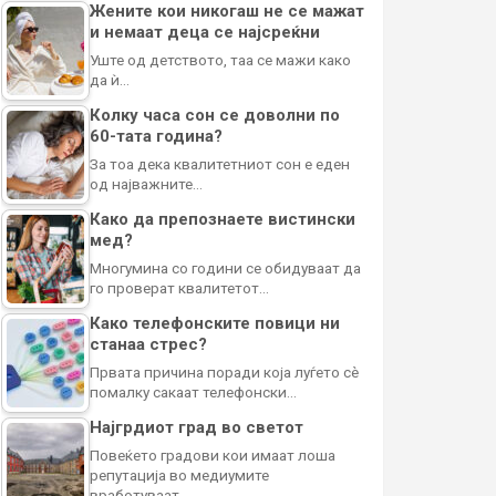
Жените кои никогаш не се мажат
и немаат деца се најсреќни
Уште од детството, таа се мажи како
да ѝ…
Колку часа сон се доволни по
60-тата година?
За тоа дека квалитетниот сон е еден
од најважните…
Како да препознаете вистински
мед?
Многумина со години се обидуваат да
го проверат квалитетот…
Како телефонските повици ни
станаа стрес?
Првата причина поради која луѓето сè
помалку сакаат телефонски…
Најгрдиот град во светот
Повеќето градови кои имаат лоша
репутација во медиумите
вработуваат…