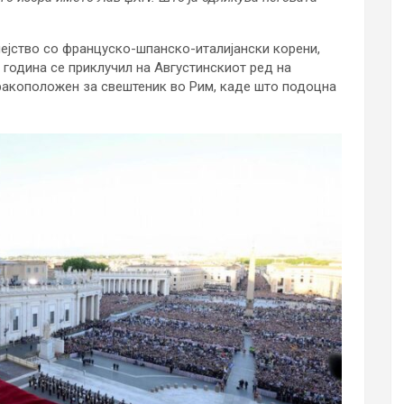
мејство со француско-шпанско-италијански корени,
 година се приклучил на Августинскиот ред на
 ракоположен за свештеник во Рим, каде што подоцна