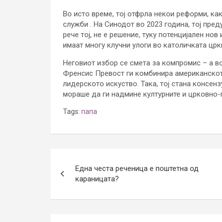
Во исто време, тој отфрла некои реформи, к
служби . На Синодот во 2023 година, тој пред
рече тој, не е решение, туку потенцијален нов
имаат многу клучни улоги во католичката црк
Неговиот избор се смета за компромис – а в
Френсис Превост ги комбинира американскот
лидерското искуство. Така, тој стана консен
мораше да ги надмине културните и црковно-
Tags:
папа
Post
Една честа реченица е поштетна од
navigation
караницата?