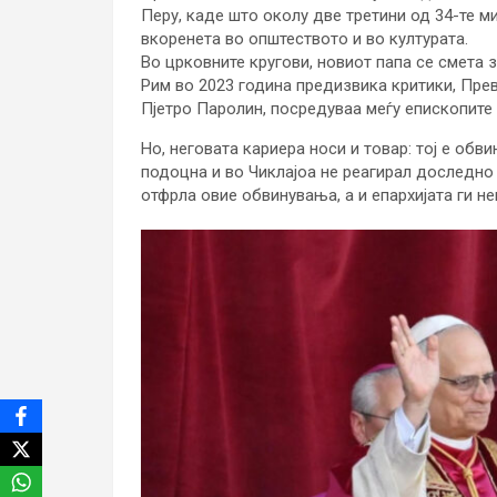
Перу, каде што околу две третини од 34-те м
вкоренета во општеството и во културата.
Во црковните кругови, новиот папа се смета 
Рим во 2023 година предизвика критики, Пре
Пјетро Паролин, посредуваа меѓу епископите 
Но, неговата кариера носи и товар: тој е обв
подоцна и во Чиклајоа не реагирал доследно 
отфрла овие обвинувања, а и епархијата ги не