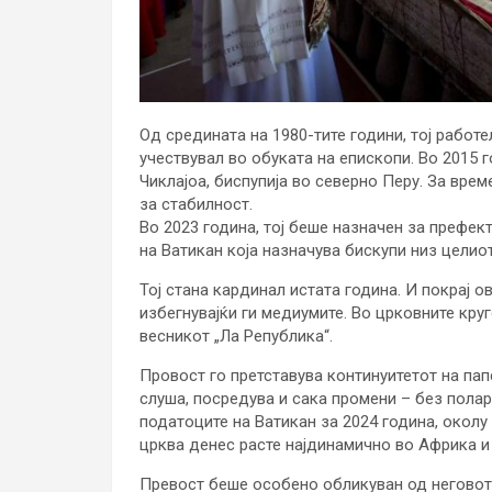
Од средината на 1980-тите години, тој работ
учествувал во обуката на епископи. Во 2015 
Чиклајоа, биспупија во северно Перу. За време
за стабилност.
Во 2023 година, тој беше назначен за префек
на Ватикан која назначува бискупи низ целиот
Тој стана кардинал истата година. И покрај о
избегнувајќи ги медиумите. Во црковните круг
весникот „Ла Република“.
Провост го претставува континуитетот на пап
слуша, посредува и сака промени – без полар
податоците на Ватикан за 2024 година, околу
црква денес расте најдинамично во Африка и в
Превост беше особено обликуван од неговот