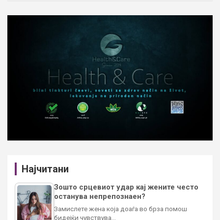
Најчитани
Зошто срцевиот удар кај жените често
останува непрепознаен?
Замислете жена која доаѓа во брза помош
бидејќи чувствува…