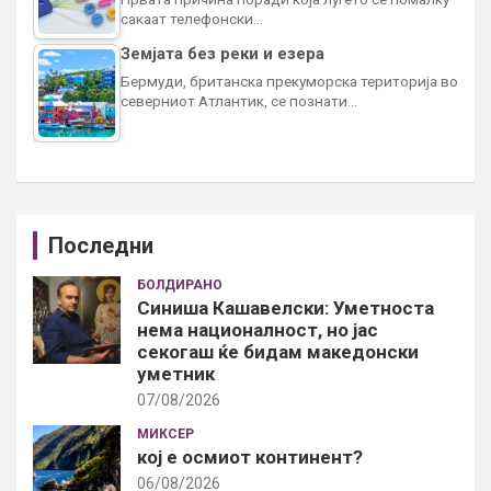
сакаат телефонски…
Земјата без реки и езера
Бермуди, британска прекуморска територија во
северниот Атлантик, се познати…
Последни
БОЛДИРАНО
Синиша Кашавелски: Уметноста
нема националност, но јас
секогаш ќе бидам македонски
уметник
07/08/2026
МИКСЕР
кој е осмиот континент?
06/08/2026