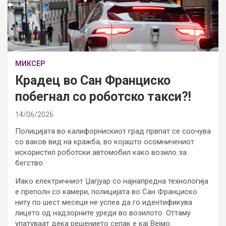
МИКСЕР
Крадец во Сан Франциско
побегнал со роботско такси?!
14/06/2026
Полицијата во калифорнискиот град првпат се соочува
со ваков вид на кражба, во којашто осомничениот
искористил роботски автомобил како возило за
бегство.
Иако електричниот Џагјуар со најнапредна технологија
е преполн со камери, полицијата во Сан Франциско
ниту по шест месеци не успеа да го идентификува
лицето од надзорните уреди во возилото. Оттаму
упатуваат дека решението сепак е кај Вејмо.