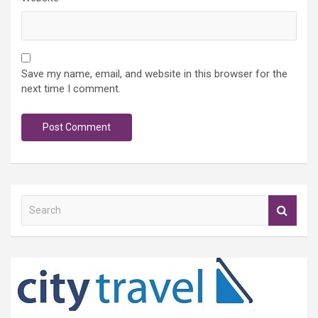
Save my name, email, and website in this browser for the
next time I comment.
S
e
a
r
c
h