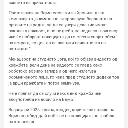
заштита на приватноста.
Претставник на Вејмо соопшти за Хроникл дека
компанијата „внимателно ги проверува барањата на
органите на редот, за да се увери дека тие имаат
законска важност, и по потреба, ќе поднесат приговор
или ќе побараат полицијата да го стесни својот обем
на истрага, со цел да се заштити приватноста на
патниците.“
Менаџерот на студиото Јога, кој го објави видеото од
кражбата, вели дека на видеото се гледа како
роботско возило запира и од него излегува
осомниченото лице, го чека пред студиото додека тоа
ја врши кражбата и потоа заминува.
Не е првпат да се случи ваков вид кражба или
злоупотреба на возило на Вејмо.
Во јануари 2025 година, крадец користеше возило на
Вејмо во обид да ѝ побегне на полицијата по грабеж
на колонијал.