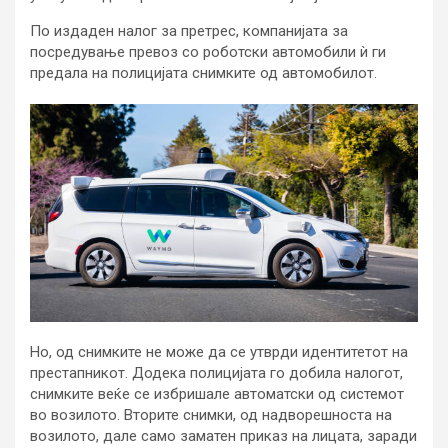
По издаден налог за претрес, компанијата за
посредување превоз со роботски автомобили ѝ ги
предала на полицијата снимките од автомобилот.
Но, од снимките не може да се утврди идентитетот на
престапникот. Додека полицијата го добила налогот,
снимките веќе се избришале автоматски од системот
во возилото. Вторите снимки, од надворешноста на
возилото, дале само заматен приказ на лицата, заради