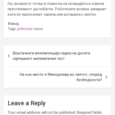
Но, возилото тогаш ѝ помогна на полицијата и спречи
престапникот да побегне. Роботските возила запираат
кога ќе препознаат сирена или ротациско светло.
Извор…
Tags:
роботско такси
Post
Вештачката интелигенција падна на досега
navigation
најтешкиот математички тест
На кое место е Македонија во светот, според
безбедноста?
Leave a Reply
Your email address will not be published.
Required fields