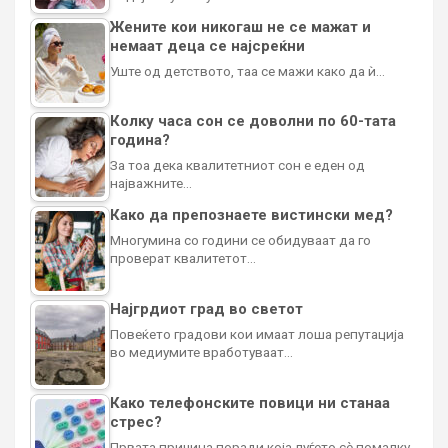
Жените кои никогаш не се мажат и
немаат деца се најсреќни
Уште од детството, таа се мажи како да ѝ…
Колку часа сон се доволни по 60-тата
година?
За тоа дека квалитетниот сон е еден од
најважните…
Како да препознаете вистински мед?
Многумина со години се обидуваат да го
проверат квалитетот…
Најгрдиот град во светот
Повеќето градови кои имаат лоша репутација
во медиумите вработуваат…
Како телефонските повици ни станаа
стрес?
Првата причина поради која луѓето сè помалку