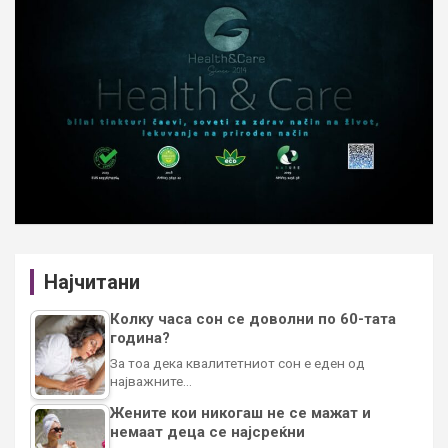
Најчитани
Колку часа сон се доволни по 60-тата
година?
За тоа дека квалитетниот сон е еден од
најважните…
Жените кои никогаш не се мажат и
немаат деца се најсреќни