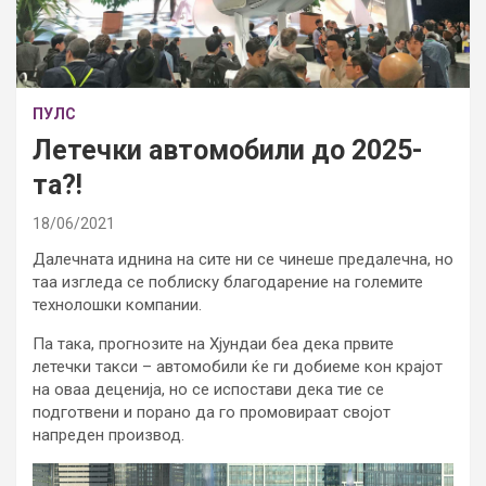
ПУЛС
Летечки автомобили до 2025-
та?!
18/06/2021
Далечната иднина на сите ни се чинеше предалечна, но
таа изгледа се поблиску благодарение на големите
технолошки компании.
Па така, прогнозите на Хјундаи беа дека првите
летечки такси – автомобили ќе ги добиеме кон крајот
на оваа деценија, но се испостави дека тие се
подготвени и порано да го промовираат својот
напреден производ.