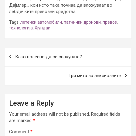
Дајмлер… кои исто така почнаа да вложуваат во
лебдечките превозни средства.
Tags:
летечки автомобили
,
патнички дронови
,
превоз
,
технологија
,
Хјундаи
Post
Како полесно да се спакувате?
navigation
Три мита за анксиозните
Leave a Reply
Your email address will not be published.
Required fields
are marked
*
Comment
*