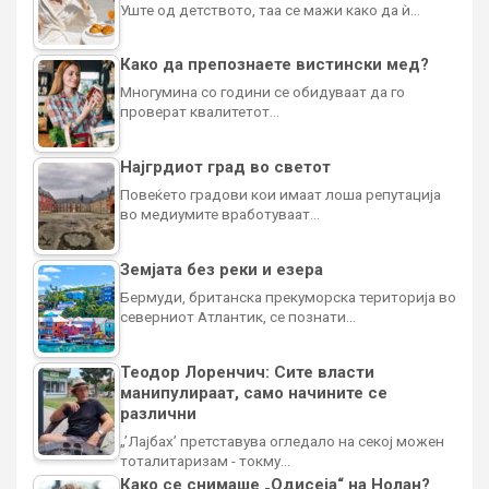
Уште од детството, таа се мажи како да ѝ…
Како да препознаете вистински мед?
Многумина со години се обидуваат да го
проверат квалитетот…
Најгрдиот град во светот
Повеќето градови кои имаат лоша репутација
во медиумите вработуваат…
Земјата без реки и езера
Бермуди, британска прекуморска територија во
северниот Атлантик, се познати…
Теодор Лоренчич: Сите власти
манипулираат, само начините се
различни
„’Лајбах’ претставува огледало на секој можен
тоталитаризам - токму…
Како се снимаше „Одисеја“ на Нолан?