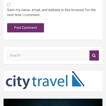
Save my name, email, and website in this browser for the
next time I comment.
S
e
a
r
c
h