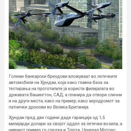
Големи банкарски брендови вложуваат во летечките
автомобили на Хјундаи, која како главна база за
тестирања на прототипите ја користи филијалата во
државата Вашингтон, САД, а планира да отвори слични
и на други места, како на пример, како аеродромот за
патнички дронови во Велика Британија.
Хјундаи пред две години даде гаранција од 1,5
милијарди долари за својот оддел за летечки возила, а
нивниот пример го следеа и Тојота, Џенерал Моторс,