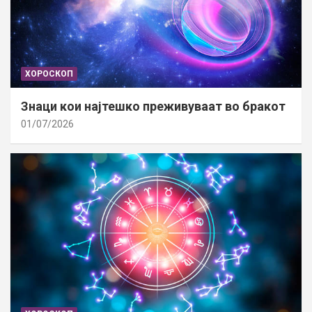
ХОРОСКОП
Знаци кои најтешко преживуваат во бракот
01/07/2026