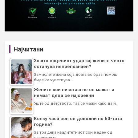
Најчитани
Зошто срцевиот удар кај жените често
останува непрепознаен?
Замислете жена која доаѓа во брза помош
бидејќи чувствува…
Жените кои никогаш не се мажат и
немаат деца се најсреќни
Уште од детството, таа се мажи како да ѝ…
Колку часа сон се доволни по 60-тата
година?
За тоа дека квалитетниот сон е еден од
најважните…