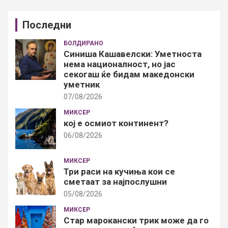
Последни
БОЛДИРАНО
Синиша Кашавелски: Уметноста
нема националност, но јас
секогаш ќе бидам македонски
уметник
07/08/2026
МИКСЕР
кој е осмиот континент?
06/08/2026
МИКСЕР
Три раси на кучиња кои се
сметаат за најпослушни
05/08/2026
МИКСЕР
Стар марокански трик може да го