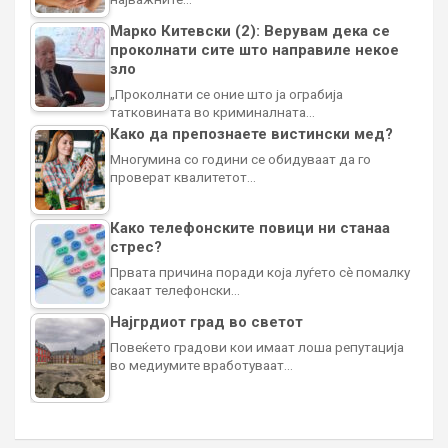
Марко Китевски (2): Верувам дека се
проколнати сите што направиле некое
зло
„Проколнати се оние што ја ограбија
татковината во криминалната…
Како да препознаете вистински мед?
Многумина со години се обидуваат да го
проверат квалитетот…
Како телефонските повици ни станаа
стрес?
Првата причина поради која луѓето сè помалку
сакаат телефонски…
Најгрдиот град во светот
Повеќето градови кои имаат лоша репутација
во медиумите вработуваат…