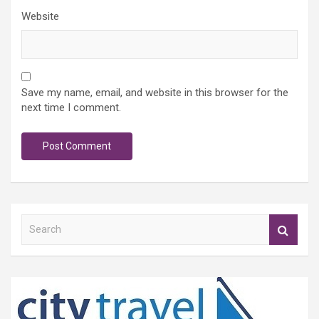
Website
Save my name, email, and website in this browser for the
next time I comment.
S
e
a
r
c
h