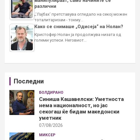
манипулираат, само начините се
различни
„’Лајбах’ претставува огледало на секој можен
тоталитаризам - токму…
Како се снимаше „Одисеја“ на Нолан?
Кристофер Нолан ја продолжува низата од
големи успеси. Неговиот…
Последни
БОЛДИРАНО
Синиша Кашавелски: Уметноста
нема националност, но јас
секогаш ќе бидам македонски
уметник
07/08/2026
МИКСЕР