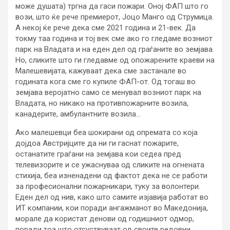
може душата) тргна да гаси пожари. Оној ФАП што го
вози, што ќе рече премиерот, Јоцо Манго од Струмица.
А некој ќе рече дека сме 2021 година и 21-век. Да
токму таа година и тој век сме ако го гледаме возниот
парк на Владата и на еден дел од граѓаните во земјава.
Но, сликите што ги гледавме од опожарените краеви на
Малешевијата, кажуваат дека сме застанале во
годината кога сме го купиле ФАП-от. Од тогаш во
земјава веројатно само се менувал возниот парк на
Владата, но никако на противпожарните возила,
канадерите, амбулантните возила…
Ако малешевци беа шокирани од опремата со која
дојдоа Австријците да ни ги гаснат пожарите,
останатите граѓани на земјава кои седеа пред
телевизорите и се ужаснуваа од сликите на огнената
стихија, беа изненадени од фактот дека не се работи
за професионални пожарникари, туку за волонтери.
Еден дел од нив, како што самите изјавија работат во
ИТ компании, кои поради ангажманот во Македонија,
морале да користат денови од годишниот одмор,
поради тоа што отсуствуваат од своите редовни