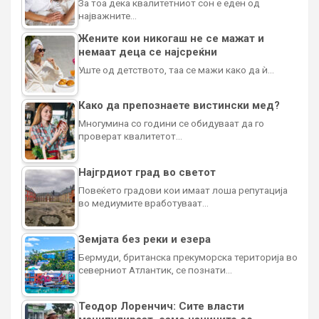
За тоа дека квалитетниот сон е еден од
најважните…
Жените кои никогаш не се мажат и
немаат деца се најсреќни
Уште од детството, таа се мажи како да ѝ…
Како да препознаете вистински мед?
Многумина со години се обидуваат да го
проверат квалитетот…
Најгрдиот град во светот
Повеќето градови кои имаат лоша репутација
во медиумите вработуваат…
Земјата без реки и езера
Бермуди, британска прекуморска територија во
северниот Атлантик, се познати…
Теодор Лоренчич: Сите власти