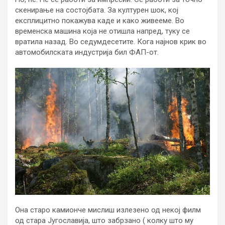
скенирање на состојбата. За културен шок, кој
експлицитно покажува каде и како живееме. Во
временска машина која не отишла напред, туку се
вратила назад. Во седумдесетите. Кога најнов крик во
автомобилската индустрија бил ФАП-от.
Она старо камионче мислиш излезено од некој филм
од стара Југославија, што забрзано ( колку што му