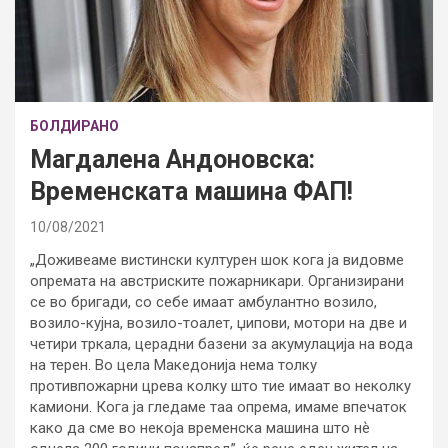
БОЛДИРАНО
Магдалена Андоновска:
Временската машина ФАП!
10/08/2021
„Доживеаме вистински културен шок кога ја видовме
опремата на австриските пожарникари. Организирани
се во бригади, со себе имаат амбулантно возило,
возило-кујна, возило-тоалет, џипови, мотори на две и
четири тркала, церадни базени за акумулација на вода
на терен. Во цела Македонија нема толку
противпожарни црева колку што тие имаат во неколку
камиони. Кога ја гледаме таа опрема, имаме впечаток
како да сме во некоја временска машина што нѐ