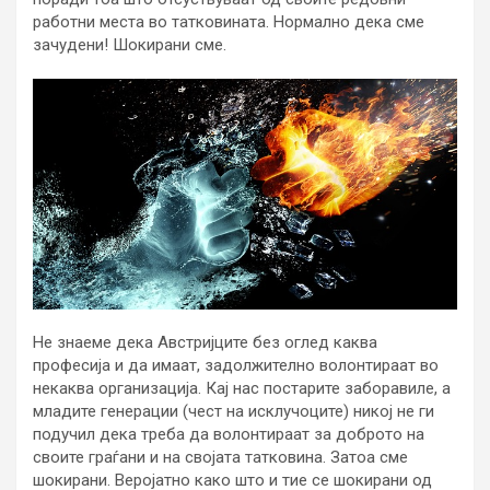
работни места во татковината. Нормално дека сме
зачудени! Шокирани сме.
Не знаеме дека Австријците без оглед каква
професија и да имаат, задолжително волонтираат во
некаква организација. Кај нас постарите заборавиле, а
младите генерации (чест на исклучоците) никој не ги
подучил дека треба да волонтираат за доброто на
своите граѓани и на својата татковина. Затоа сме
шокирани. Веројатно како што и тие се шокирани од