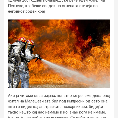
однела 200 години понапред”, ќе рече еден жител на
Пехчево, кој беше сведок на огнената стихија во
неговиот роден крај.
Ако ја читаме оваа изјава, попатно ќе речеме дека овој
жител на Малешевијата бил под импресии од сето она
што го видел кај австриските пожарникари, бидејќи
такво нешто кај нас немаме и кој знае кога ќе имаме.
Но, не. Не се работи за импресии. Се работи за точно