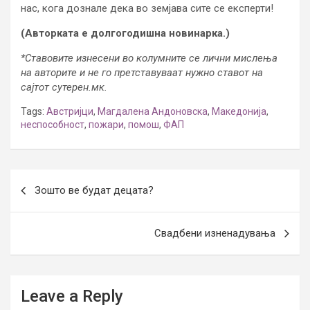
нас, кога дознале дека во земјава сите се експерти!
(Авторката е долгогодишна новинарка.)
*Ставовите изнесени во колумните се лични мислења
на авторите и не го претставуваат нужно ставот на
сајтот сутерен.мк.
Tags:
Австријци
,
Магдалена Андоновска
,
Македонија
,
неспособност
,
пожари
,
помош
,
ФАП
Post
Зошто ве будат децата?
navigation
Свадбени изненадувања
Leave a Reply