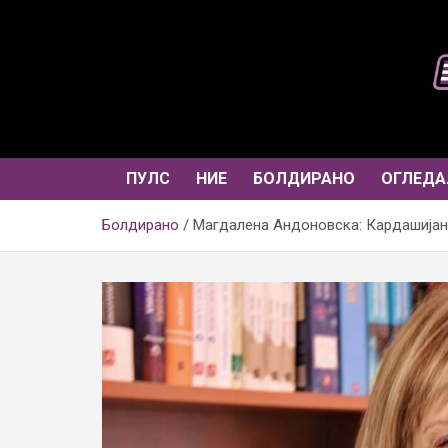
Skip
to
content
ПУЛС
НИЕ
БОЛДИРАНО
ОГЛЕДА
Болдирано
Магдалена Андоновска: Кардашијан