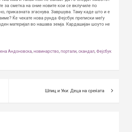
те за сметка на оние новите кои се вклучиле по
но, приказната згаснува. Завршува. Таму каде што и е
виме? Ќе чекате нова рунда Фејсбук преписки меѓу
ден материјал во нашава земја. Кардашијан шоуто не
ена Андоновска
,
новинарство
,
портали
,
скандал
,
Фејсбук
Шпиц и Уки: Деца на среќата