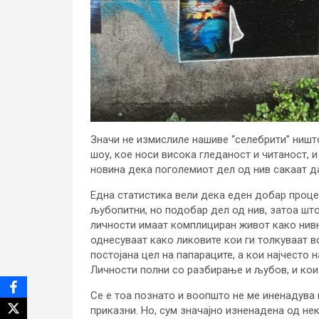
Значи не измислиле нашиве “селебрити” ништо
шоу, кое носи висока гледаност и читаност, и
новина дека поголемиот дел од нив сакаат да
Една статистика вели дека еден добар процен
љубопитни, но подобар дел од нив, затоа што
личности имаат комплициран живот како нивн
однесуваат како ликовите кои ги толкуваат в
постојана цел на папараците, а кои најчесто
Личности полни со разбирање и љубов, и кои
Се е тоа познато и воопшто не ме иненадува 
приказни. Но, сум значајно изненадена од не