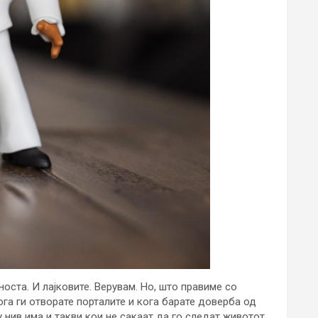
носта. И лајковите. Верувам. Но, што правиме со
ога ги отворате порталите и кога барате доверба од
 нив има и такви кои не сакаат да го следат животот