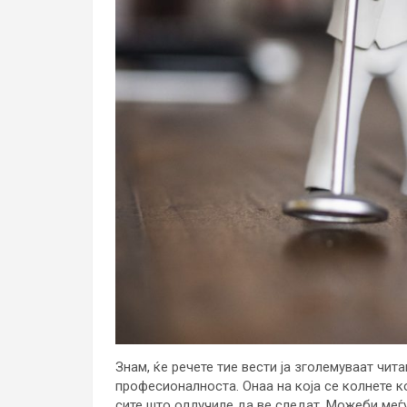
Знам, ќе речете тие вести ја зголемуваат чита
професионалноста. Онаа на која се колнете к
сите што одлучиле да ве следат. Можеби меѓу