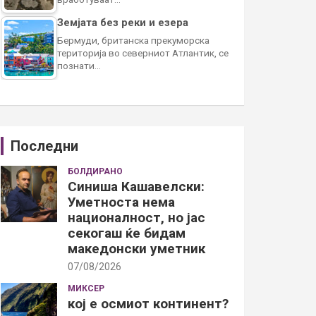
Земјата без реки и езера
Бермуди, британска прекуморска
територија во северниот Атлантик, се
познати…
Последни
БОЛДИРАНО
Синиша Кашавелски:
Уметноста нема
националност, но јас
секогаш ќе бидам
македонски уметник
07/08/2026
МИКСЕР
кој е осмиот континент?