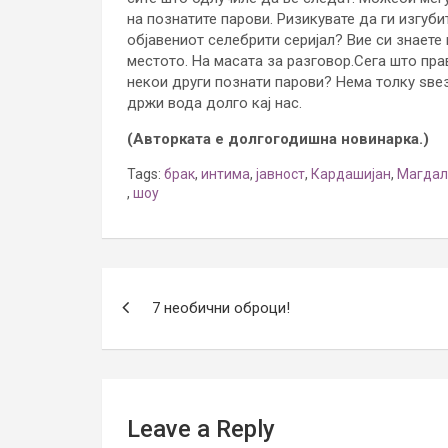
на познатите парови. Ризикувате да ги изгуби
објавениот селебрити серијал? Вие си знаете 
местото. На масата за разговор.Сега што пра
некои други познати парови? Нема толку ѕвез
држи вода долго кај нас.
(Авторката е долгогодишна новинарка.)
Tags:
брак
,
интима
,
јавност
,
Кардашијан
,
Магдал
,
шоу
Post
7 необични оброци!
navigation
Leave a Reply