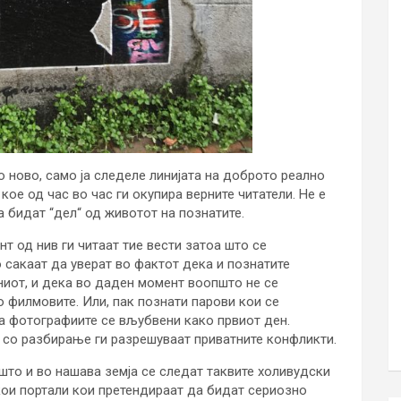
 ново, само ја следеле линијата на доброто реално
 кое од час во час ги окупира верните читатели. Не е
 бидат “дел“ од животот на познатите.
т од нив ги читаат тие вести затоа што се
 сакаат да уверат во фактот дека и познатите
иот, и дека во даден момент воопшто не се
о филмовите. Или, пак познати парови кои се
 на фотографиите се вљубвени како првиот ден.
 со разбирање ги разрешуваат приватните конфликти.
што и во нашава земја се следат таквите холивудски
кои портали кои претендираат да бидат сериозно