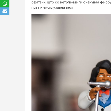
сфатени, што со нетрпение ги очекуваа фејсбу
прва и ексклузивна вест.