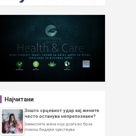
Најчитани
Зошто срцевиот удар кај жените
често останува непрепознаен?
Замислете жена која доаѓа во брза
помош бидејќи чувствува…