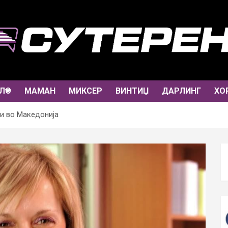
ЛО
МАМАН
МИКСЕР
ВИНТИЏ
ДАРЛИНГ
ХО
и во Македонија