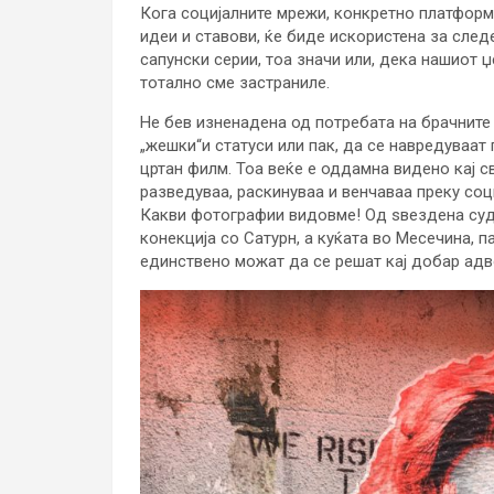
Кога социјалните мрежи, конкретно платфор
идеи и ставови, ќе биде искористена за след
сапунски серии, тоа значи или, дека нашиот џ
тотално сме застраниле.
Не бев изненадена од потребата на брачните 
„жешки“и статуси или пак, да се навредуваат 
цртан филм. Тоа веќе е оддамна видено кај св
разведуваа, раскинуваа и венчаваа преку со
Какви фотографии видовме! Од ѕвездена суд
конекција со Сатурн, а куќата во Месечина, 
единствено можат да се решат кај добар адв