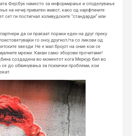
мата Фејсбук наместо за информирање и споделување
ење на нечиј приватен живот, како од најефтините
ет сет ги постигнал холивудските “стандарди“ или
партнери да си праќаат пораки еден на друг преку
поистоветувајќи го оној другиот/та со ликови од
етските ѕвезди. Не е мал бројот на оние кои се
цијалните мрежи. Какви само зборови прочитаме!
бина создадена во моментот кога Меркур бил во
па се до обвинувања за психички проблеми, кои
окат.