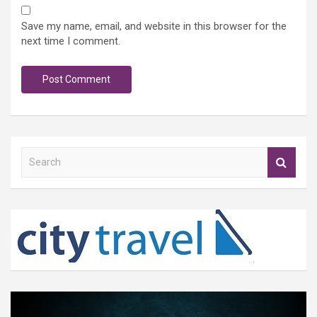
Save my name, email, and website in this browser for the
next time I comment.
S
e
a
r
c
h