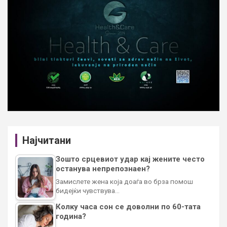
Најчитани
Зошто срцевиот удар кај жените често
останува непрепознаен?
Замислете жена која доаѓа во брза помош
бидејќи чувствува…
Колку часа сон се доволни по 60-тата
година?