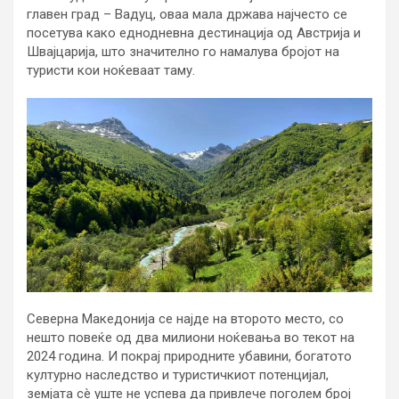
главен град – Вадуц, оваа мала држава најчесто се
посетува како еднодневна дестинација од Австрија и
Швајцарија, што значително го намалува бројот на
туристи кои ноќеваат таму.
Северна Македонија се најде на второто место, со
нешто повеќе од два милиони ноќевања во текот на
2024 година. И покрај природните убавини, богатото
културно наследство и туристичкиот потенцијал,
земјата сè уште не успева да привлече поголем број