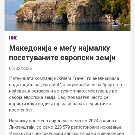
НИЕ
Македонија е меѓу најмалку
посетуваните европски земји
02/02/2026
Патничката компанија „Riviera Travel“ ги анализирала
податоците на
„
Eurostat
“
, фокусирајќи се на бројот на
ноќевања остварени во туристичко сместување во
секоја европска земја. Овој показател често се
користи како индикатор за реалната туристичка
посетеност.
Најмалку посетена европска земја во 2024 година е
Лихтенштајн, со само 228.579 регистрирани ноќевања.
Иако нуди спектакуларни алпски пејзажи и живописен