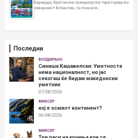
Бермуди, британска прекуморска територија во
северниот Атлантик, се познати…
Последни
БОЛДИРАНО
Синиша Кашавелски: Уметноста
нема националност, но јас
секогаш ќе бидам македонски
уметник
07/08/2026
МИКСЕР
кој е осмиот континент?
06/08/2026
МИКСЕР
Три раси на кучиња кои се