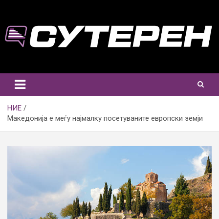
Skip
to
content
НИЕ
Македонија е меѓу најмалку посетуваните европски земји