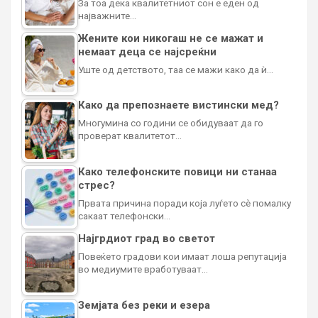
За тоа дека квалитетниот сон е еден од
најважните…
Жените кои никогаш не се мажат и
немаат деца се најсреќни
Уште од детството, таа се мажи како да ѝ…
Како да препознаете вистински мед?
Многумина со години се обидуваат да го
проверат квалитетот…
Како телефонските повици ни станаа
стрес?
Првата причина поради која луѓето сè помалку
сакаат телефонски…
Најгрдиот град во светот
Повеќето градови кои имаат лоша репутација
во медиумите вработуваат…
Земјата без реки и езера