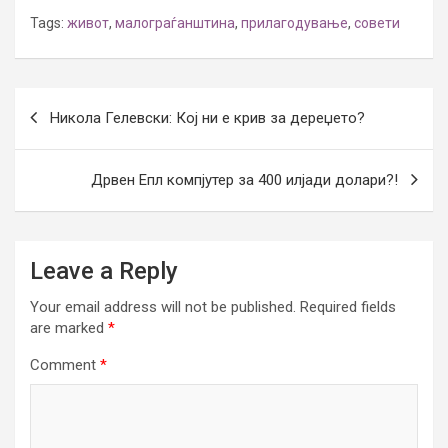
Tags:
живот
,
малограѓанштина
,
прилагодување
,
совети
Post
Никола Гелевски: Кој ни е крив за дереџето?
navigation
Дрвен Епл компјутер за 400 илјади долари?!
Leave a Reply
Your email address will not be published.
Required fields
are marked
*
Comment
*