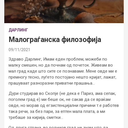
ДАРЛИНГ
Малограѓанска филозофија
09/11/2021
Здраво Дарлинг, Имам еден проблем, можеби по
малку смешен, но да почнам од почеток. Живеам во
мал град каде што сите се познаваме. Мене овде ми е
премногу тесно, луѓето постојано нешто кријат, лажат,
прашуваат разноразни приватни прашања…
Дури студирав во Скопје (не дека е Париз, ама сепак,
поголем град е) ми беше ок, не сакав да се враќам
овде, но морав од егзистенцијални причини т.е работев
така речи, за без пари, за ептен мала плата, а ми
требаше за кирија, сметки…
Од друга страна, во родниов град не знам што да