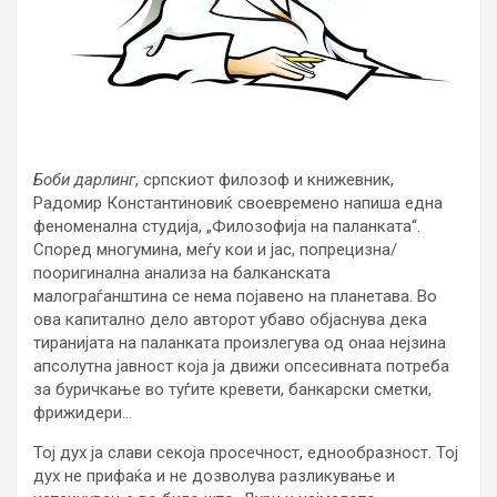
Боби дарлинг
, српскиот филозоф и книжевник,
Радомир Константиновиќ своевремено напиша една
феноменална студија, „Филозофија на паланката“.
Според многумина, меѓу кои и јас, попрецизна/
пооригинална анализа на балканската
малограѓанштина се нема појавено на планетава. Во
ова капитално дело авторот убаво објаснува дека
тиранијата на паланката произлегува од онаа нејзина
апсолутна јавност која ја движи опсесивната потреба
за буричкање во туѓите кревети, банкарски сметки,
фрижидери…
Тој дух ја слави секоја просечност, еднообразност. Тој
дух не прифаќа и не дозволува разликување и