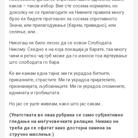
каков – таков избор. Вие сте сосема нормален, но
доколку не се прилагодите на Нивните правила многу
брзо ќе бидете прогласен за сосема спротивното.
Значи, или прилагодување (барем, привидно), или
селење, или…
Никогаш не било лесно да се освои Слободата.
Никому. Сеедно е на која локација ја барате, таа многу
чини и ретко чиј грб може да го износи тоа жртвување
што слободата го бара.
Ќе ви кажам една тајна: ми ги украдоа битките,
приказните, страстите. Ми ги украдоа пријателите,
признанијата, љубовниците. Ми ги украдоа спомените,
иднината и гробиштата.
Но јас се уште живеам, како што јас сакам…
(Упатствата во оваа рубрика се само субјективно
гледање на меѓучовечките релации. Никако не
треба да се сфатат како достојна замена за
стручно мислење.)