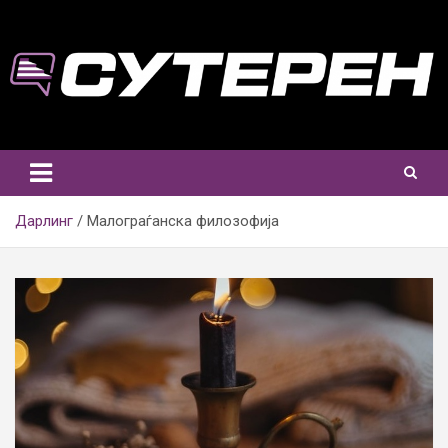
Skip
to
content
Дарлинг
Малограѓанска филозофија