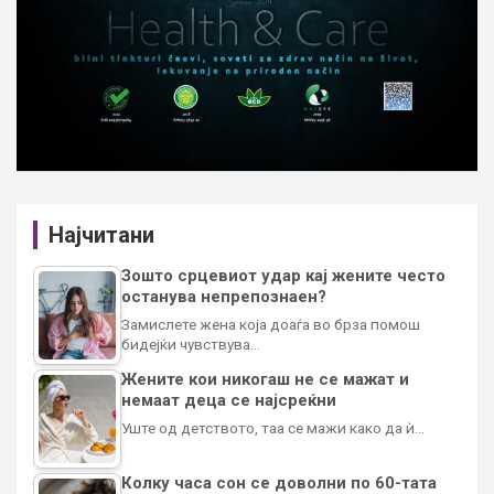
Најчитани
Зошто срцевиот удар кај жените често
останува непрепознаен?
Замислете жена која доаѓа во брза помош
бидејќи чувствува…
Жените кои никогаш не се мажат и
немаат деца се најсреќни
Уште од детството, таа се мажи како да ѝ…
Колку часа сон се доволни по 60-тата