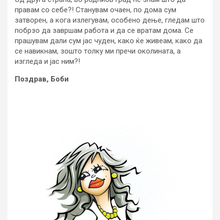
правам со себе?! Станувам очаен, по дома сум
затворен, а кога излегувам, особено дење, гледам што
побрзо да завршам работа и да се вратам дома. Се
прашувам дали сум јас чуден, како ќе живеам, како да
се навикнам, зошто толку ми пречи околината, а
изгледа и јас ним?!
Поздрав, Боби