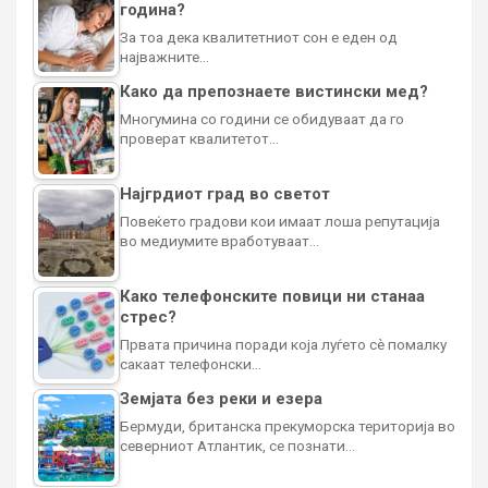
година?
За тоа дека квалитетниот сон е еден од
најважните…
Како да препознаете вистински мед?
Многумина со години се обидуваат да го
проверат квалитетот…
Најгрдиот град во светот
Повеќето градови кои имаат лоша репутација
во медиумите вработуваат…
Како телефонските повици ни станаа
стрес?
Првата причина поради која луѓето сè помалку
сакаат телефонски…
Земјата без реки и езера
Бермуди, британска прекуморска територија во
северниот Атлантик, се познати…