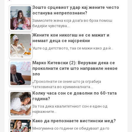
Зошто срцевиот удар кај жените често
останува непрепознаен?
Замислете жена која доаѓа во брза помош
бидејќи чувствува…
Жените кои никогаш не се мажат и
немаат деца се најсреќни
Уште од детството, таа се мажи како да ѝ…
Марко Китевски (2): Верувам дека се
проколнати сите што направиле некое
зло
„Проколнати се оние што ја ограбија
татковината во криминалната…
Колку часа сон се доволни по 60-тата
година?
За тоа дека квалитетниот сон е еден од
најважните…
Како да препознаете вистински мед?
Многумина со години се обидуваат да го