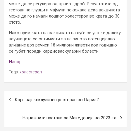
може да се регулира од црниот дроб. Резултатите од
тестови на глувци и мајмуни покажале дека вакцината
може да го намали лошиот холестерол во крвта до 30
отсто.
Иако примената на вакцината на луѓе сè уште е далеку,
научниците се оптимисти за нејзиното потенцијално
влијание врз речиси 18 милиони животи кои годишно
се губат поради кардиоваскуларни болести.
Извор…
Tags:
холестерол
Post
Кој е најексклузивен ресторан во Париз?
navigation
Најважните настани за Македонија во 2023-та