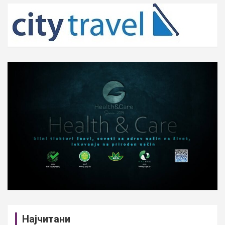
c
h
Најчитани