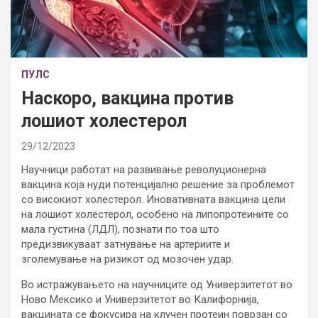
ПУЛС
Наскоро, вакцина против
лошиот холестерол
29/12/2023
Научници работат на развивање револуционерна
вакцина која нуди потенцијално решение за проблемот
со високиот холестерол. Иновативната вакцина цели
на лошиот холестерол, особено на липопротеините со
мала густина (ЛДЛ), познати по тоа што
предизвикуваат затнување на артериите и
зголемување на ризикот од мозочен удар.
Во истражувањето на научниците од Универзитетот во
Ново Мексико и Универзитетот во Калифорнија,
вакцината се фокусира на клучен протеин поврзан со