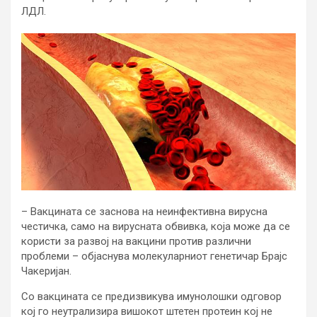
ЛДЛ.
– Вакцината се заснова на неинфективна вирусна
честичка, само на вирусната обвивка, која може да се
користи за развој на вакцини против различни
проблеми – објаснува молекуларниот генетичар Брајс
Чакеријан.
Со вакцината се предизвикува имунолошки одговор
кој го неутрализира вишокот штетен протеин кој не