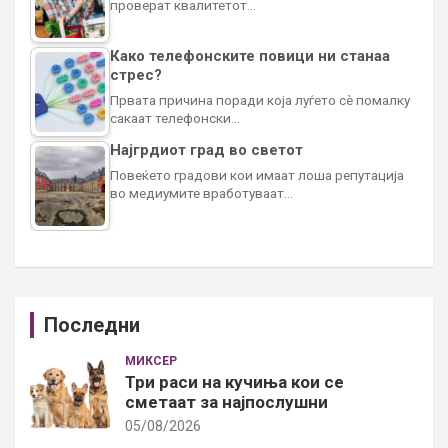
проверат квалитетот…
Како телефонските повици ни станаа
стрес?
Првата причина поради која луѓето сè помалку
сакаат телефонски…
Најгрдиот град во светот
Повеќето градови кои имаат лоша репутација
во медиумите вработуваат…
Последни
МИКСЕР
Три раси на кучиња кои се
сметаат за најпослушни
05/08/2026