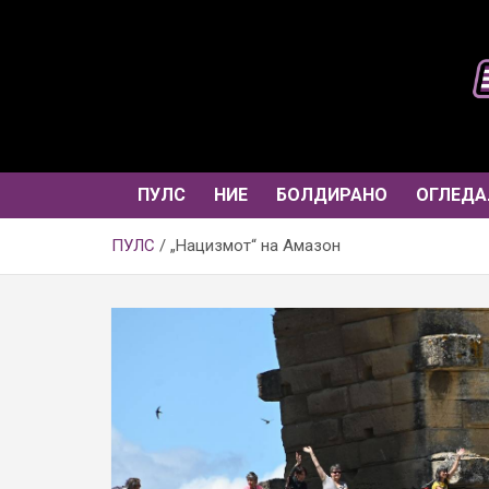
Skip
to
content
ПУЛС
НИЕ
БОЛДИРАНО
ОГЛЕДА
ПУЛС
„Нацизмот“ на Амазон