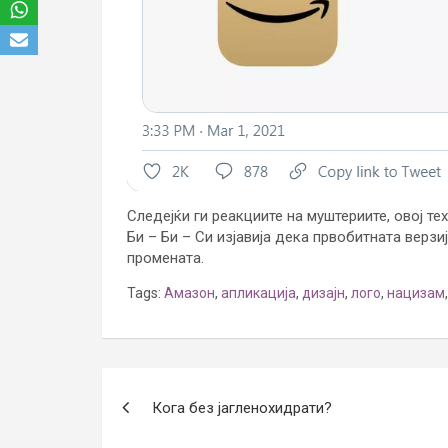
Следејќи ги реакциите на муштериите, овој те
Би – Би – Си изјавија дека првобитната верзи
промената.
Tags:
Амазон
,
апликација
,
дизајн
,
лого
,
нацизам
Post
Кога без јагленохидрати?
navigation