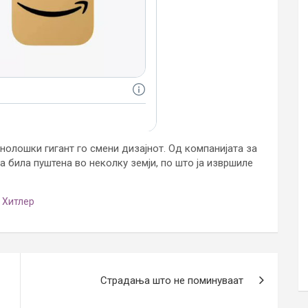
хнолошки гигант го смени дизајнот. Од компанијата за
ја била пуштена во неколку земји, по што ја извршиле
,
Хитлер
Страдања што не поминуваат