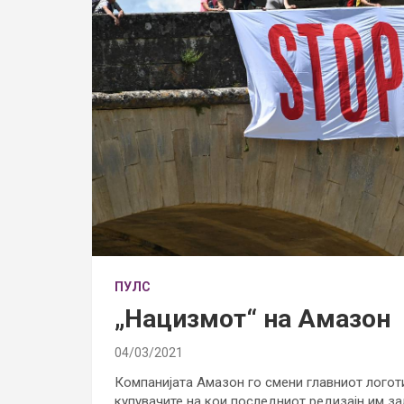
ПУЛС
„Нацизмот“ на Амазон
04/03/2021
Компанијата Амазон го смени главниот логот
купувачите на кои последниот редизајн им за