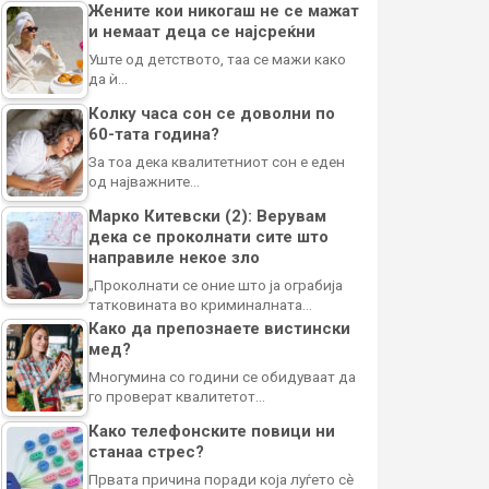
Жените кои никогаш не се мажат
и немаат деца се најсреќни
Уште од детството, таа се мажи како
да ѝ…
Колку часа сон се доволни по
60-тата година?
За тоа дека квалитетниот сон е еден
од најважните…
Марко Китевски (2): Верувам
дека се проколнати сите што
направиле некое зло
„Проколнати се оние што ја ограбија
татковината во криминалната…
Како да препознаете вистински
мед?
Многумина со години се обидуваат да
го проверат квалитетот…
Како телефонските повици ни
станаа стрес?
Првата причина поради која луѓето сè