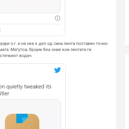
уари о.г. и на неа е дел од сина лента поставен точно
ата. Меѓутоа, бројни беа оние кои лентата ги
истичкиот водач.