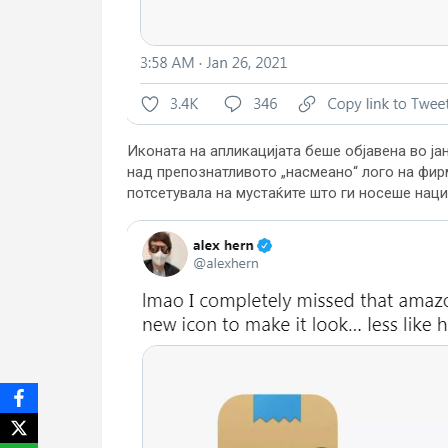
Иконата на апликацијата беше објавена во јан
над препознатливото „насмеано“ лого на фирм
потсетувала на мустаќите што ги носеше нац