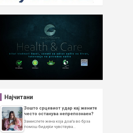
Најчитани
Зошто срцевиот удар кај жените
често останува непрепознаен?
Замислете жена која доаѓа во брза
помош бидејќи чувствува…