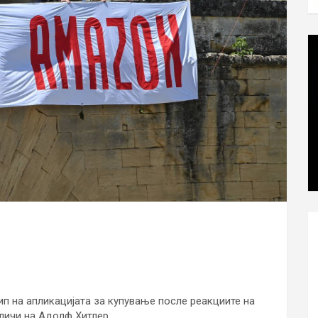
ип на апликацијата за купување после реакциите на
личи на Адолф Хитлер.