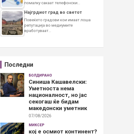
помалку сакаат телефонски…
Најгрдиот град во светот
Повеќето градови кои имаат лоша
репутација во медиумите
вработуваат…
Последни
БОЛДИРАНО
Синиша Кашавелски:
Уметноста нема
националност, но јас
секогаш ќе бидам
македонски уметник
07/08/2026
МИКСЕР
кој е осмиот континент?