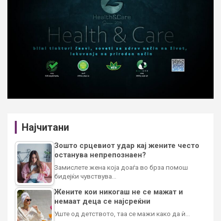
Најчитани
Зошто срцевиот удар кај жените често
останува непрепознаен?
Замислете жена која доаѓа во брза помош
бидејќи чувствува…
Жените кои никогаш не се мажат и
немаат деца се најсреќни
Уште од детството, таа се мажи како да ѝ…