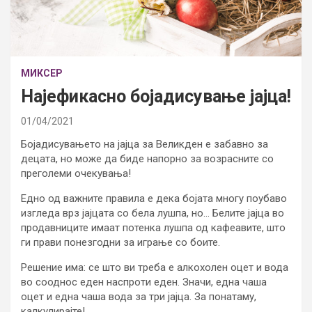
МИКСЕР
Најефикасно бојадисување јајца!
01/04/2021
Бојадисувањето на јајца за Великден е забавно за
децата, но може да биде напорно за возрасните со
преголеми очекувања!
Едно од важните правила е дека бојата многу поубаво
изгледа врз јајцата со бела лушпа, но… Белите јајца во
продавниците имаат потенка лушпа од кафеавите, што
ги прави понезгодни за играње со боите.
Решение има: се што ви треба е алкохолен оцет и вода
во сооднос еден наспроти еден. Значи, една чаша
оцет и една чаша вода за три јајца. За понатаму,
калкулирајте!