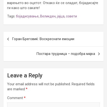
варењето во оцетот. Откако ќе се оладат, бојадисајте
ги како што сакате!
Tags:
бојадисување
,
Великден
,
јајца
,
совети
Post
Горан Бреговиќ: Воскреснати емоции
navigation
Постара трудница – подобра мајка
Leave a Reply
Your email address will not be published.
Required fields
are marked
*
Comment
*