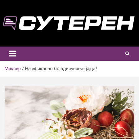
Skip
to
content
Миксер
Најефикасно бојадисување јајца!