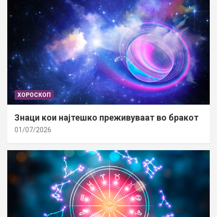
ХОРОСКОП
Знаци кои најтешко преживуваат во бракот
01/07/2026