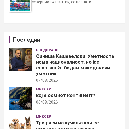
северниот Атлантик, се познати…
Последни
БОЛДИРАНО
Синиша Кашавелски: Уметноста
нема националност, но јас
секогаш ќе бидам македонски
уметник
07/08/2026
МИКСЕР
кој е осмиот континент?
06/08/2026
МИКСЕР
Три раси на кучиња кои се
сметаат за најпослушни