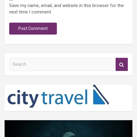
Save my name, email, and website in this browser for the
next time I comment.
S
e
a
r
c
h