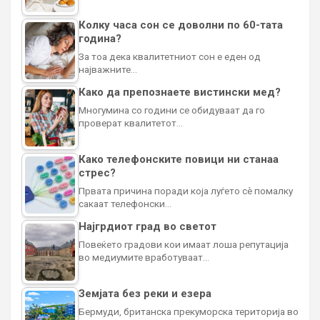
Колку часа сон се доволни по 60-тата
година?
За тоа дека квалитетниот сон е еден од
најважните…
Како да препознаете вистински мед?
Многумина со години се обидуваат да го
проверат квалитетот…
Како телефонските повици ни станаа
стрес?
Првата причина поради која луѓето сè помалку
сакаат телефонски…
Најгрдиот град во светот
Повеќето градови кои имаат лоша репутација
во медиумите вработуваат…
Земјата без реки и езера
Бермуди, британска прекуморска територија во