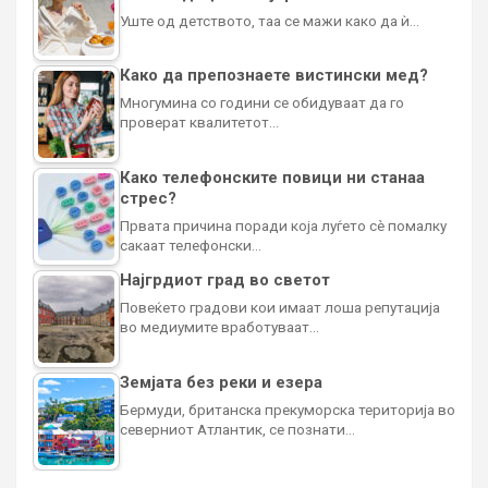
Уште од детството, таа се мажи како да ѝ…
Како да препознаете вистински мед?
Многумина со години се обидуваат да го
проверат квалитетот…
Како телефонските повици ни станаа
стрес?
Првата причина поради која луѓето сè помалку
сакаат телефонски…
Најгрдиот град во светот
Повеќето градови кои имаат лоша репутација
во медиумите вработуваат…
Земјата без реки и езера
Бермуди, британска прекуморска територија во
северниот Атлантик, се познати…