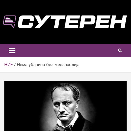
Skip
to
content
НИЕ
Нема убавина без меланхолија