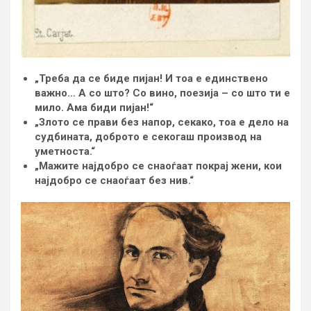
„Треба да се биде пијан! И тоа е единствено
важно… А со што? Со вино, поезија – со што ти е
мило. Ама биди пијан!“
„Злото се прави без напор, секако, тоа е дело на
судбината, доброто е секогаш производ на
уметноста.“
„Мажите најдобро се снаоѓаат покрај жени, кои
најдобро се снаоѓаат без нив.“