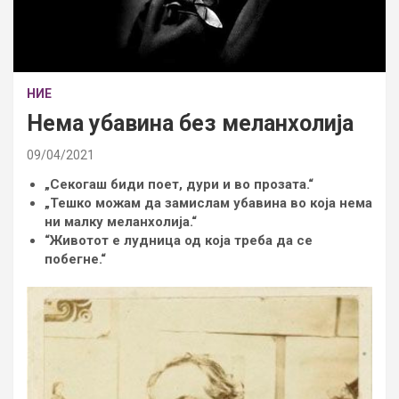
НИЕ
Нема убавина без меланхолија
09/04/2021
„Секогаш биди поет, дури и во прозата.“
„Тешко можам да замислам убавина во која нема
ни малку меланхолија.“
“Животот е лудница од која треба да се
побегне.“