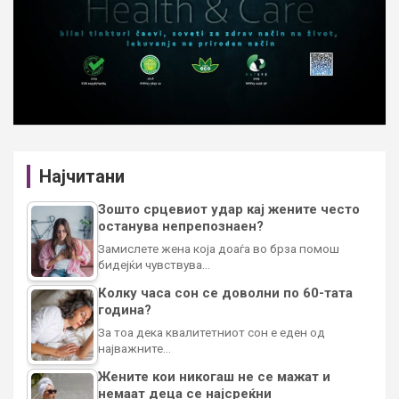
Најчитани
Зошто срцевиот удар кај жените често
останува непрепознаен?
Замислете жена која доаѓа во брза помош
бидејќи чувствува…
Колку часа сон се доволни по 60-тата
година?
За тоа дека квалитетниот сон е еден од
најважните…
Жените кои никогаш не се мажат и
немаат деца се најсреќни