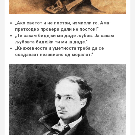
„Ако светот и не постои, измисли го. Ама
претходно провери дали не постои!“
„Те сакам бидејќи ми даде љубов. Ја сакам
љубовта бидејќи ти ми ја даде.“
„Книжевноста и уметноста треба да се
создаваат независно од моралот.“