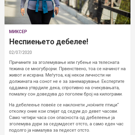
МИКСЕР
Неспиењето дебелее!
02/07/2020
Причините за зголемување или губење на телесната
тежина се многубројни. Првенствено, тоа се начинот на
живот и исхрана. Меѓутоа, кај некои личности ни
должината на сонот не е за занемарување. Експертите
оддамна утврдиле дека, спротивно на очекувањата,
помалку сон доведува до поголем број на килограми.
На дебелеење повеќе се наклонети „ноќните птици“
отколку оние кои спијат од седум до девет часови.
Само четири часа сон опасноста од дебелеење ја
зголемува дури за седумдесет отсто, а само еден час
подолго ја намалува за педесет отсто.