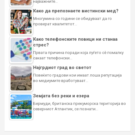
најважните…
Како да препознаете вистински мед?
Многумина со години се обидуваат да го
проверат квалитетот…
Како телефонските повици ни станаа
стрес?
Првата причина поради која луѓето сè помалку
сакаат телефонски…
Најгрдиот град во светот
Повеќето градови кои имаат лоша репутација
во медиумите вработуваат…
Земјата без реки и езера
Бермуди, британска прекуморска територија во
северниот Атлантик, се познати…