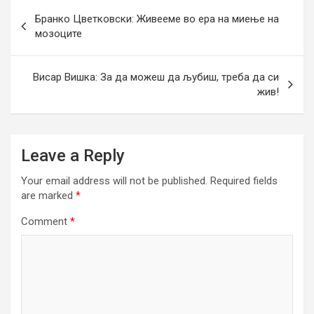
Post
Бранко Цветковски: Живееме во ера на миење на
navigation
мозоците
Висар Вишка: За да можеш да љубиш, треба да си
жив!
Leave a Reply
Your email address will not be published.
Required fields
are marked
*
Comment
*