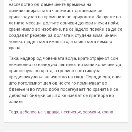
наследство од дамнешните времиња на
цивилизацијата кога човечкиот организам се
прилагодувал на промените во природата. За време на
летните месеци, долгите сончеви денови и куси ноќи,
храна имало во изобилие, па се јадело повеќе за да се
создадат резерви за долгата и студена зима. Значи,
човекот јадел кога имал што, а спиел кога немало
храна.
Така, надвор од човечката волја, краткотрајниот сон
неминовно го наведува лептинот во мали количини да
пристигнува во крвта, а грелинот поттикнува
предизвикување на чувство на глад. Поради ова, оние
што поголемиот дел од ноќта го поминуваат во
бдеење и во глуво доба посегнуваат по храната и се
дебелеат бидејќи се што ќе изедат се претвора во
залихи.
Tags:
дебелеење
,
здравје
,
неспиење
,
хормони
,
храна