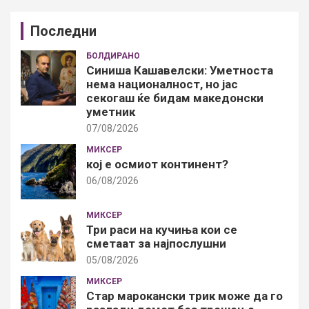
Последни
БОЛДИРАНО
Синиша Кашавелски: Уметноста
нема националност, но јас
секогаш ќе бидам македонски
уметник
07/08/2026
МИКСЕР
кој е осмиот континент?
06/08/2026
МИКСЕР
Три раси на кучиња кои се
сметаат за најпослушни
05/08/2026
МИКСЕР
Стар марокански трик може да го