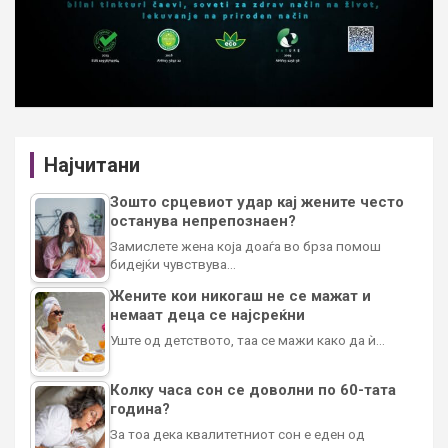
Најчитани
Зошто срцевиот удар кај жените често
останува непрепознаен?
Замислете жена која доаѓа во брза помош
бидејќи чувствува…
Жените кои никогаш не се мажат и
немаат деца се најсреќни
Уште од детството, таа се мажи како да ѝ…
Колку часа сон се доволни по 60-тата
година?
За тоа дека квалитетниот сон е еден од