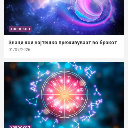
ХОРОСКОП
Знаци кои најтешко преживуваат во бракот
01/07/2026
ХОРОСКОП