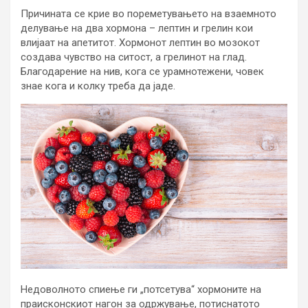
Причината се крие во пореметувањето на взаемното
делување на два хормона – лептин и грелин кои
влијаат на апетитот. Хормонот лептин во мозокот
создава чувство на ситост, а грелинот на глад.
Благодарение на нив, кога се урамнотежени, човек
знае кога и колку треба да јаде.
Недоволното спиење ги „потсетува“ хормоните на
праисконскиот нагон за одржување, потиснатото