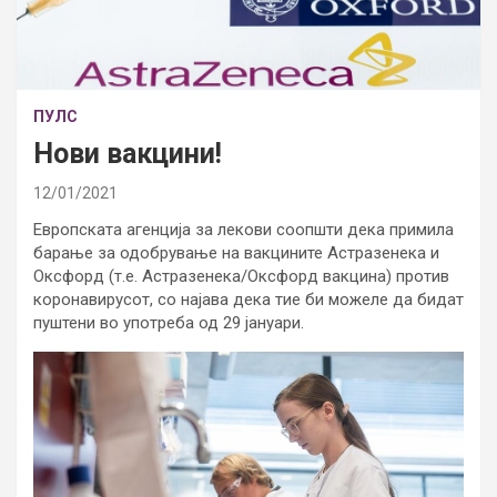
ПУЛС
Нови вакцини!
12/01/2021
Европската агенција за лекови соопшти дека примила
барање за одобрување на вакцините Астразенека и
Оксфорд (т.е. Астразенека/Оксфорд вакцина) против
коронавирусот, со најава дека тие би можеле да бидат
пуштени во употреба од 29 јануари.