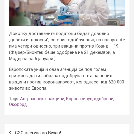
Доколку доставените податоци бидат доволно
„цврсти и целосни“, со овие одобрувања, на пазарот ќе
има четири односно, три вакцини против Ковид – 19.
(Фајзер/Бионтек беше одобрена на 21 декември, а
Модерна на 6 јануари.)
Европската унија и оваа агенција се под голем
притисок да ги забрзаат одобрувањата на новите
вакцини против коронавирусот, кој однесе над 620 000
животи во Европа.
Tags:
Астразенека
,
вакцини
,
Коронавирус
,
одобрени
,
Оксфорд
Post
СЗО влегува во Вухан!