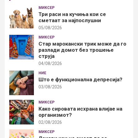
МИКСЕР
Три раси на кучиња кои се
сметаат за најпослушни
05/08/2026
МИКСЕР
Стар марокански трик може да го
разлади домот без трошење
струја
04/08/2026
НИЕ
Што е функционална депресија?
03/08/2026
МИКСЕР
Како сировата исхрана влијае на
организмот?
02/08/2026
МИКСЕР