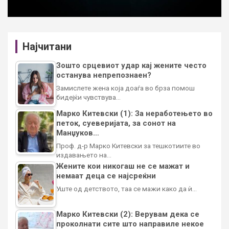
Најчитани
Зошто срцевиот удар кај жените често
останува непрепознаен?
Замислете жена која доаѓа во брза помош
бидејќи чувствува…
Марко Китевски (1): За неработењето во
петок, суеверијата, за сонот на
Манџуков…
Проф. д-р Марко Китевски за тешкотиите во
издавањето на…
Жените кои никогаш не се мажат и
немаат деца се најсреќни
Уште од детството, таа се мажи како да ѝ…
Марко Китевски (2): Верувам дека се
проколнати сите што направиле некое