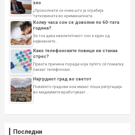
зло
„Проколнати се оние што ја ограбија
татковината во криминалната…
Колку часа сон се доволни по 60-тата
година?
За тоа дека квалитетниот сон е еден од
најважните…
Како телефонските повици ни станаа
стрес?
Првата причина поради која луѓето сè помалку
сакаат телефонски…
Најгрдиот град во светот
Повеќето градови кои имаат лоша репутација
во медиумите вработуваат…
Последни