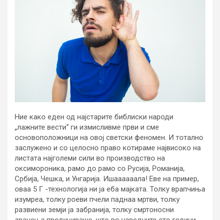
Ние како еден од најстарите библиски народи
„лажните вести“ ги измисливме први и сме
основоположници на овој светски феномен. И тотално
заслужено и со целосно право котираме највисоко на
листата најголеми сили во производство на
оксимороника, рамо до рамо со Русија, Романија,
Србија, Чешка, и Унгарија. Ишаааааала! Еве на пример,
оваа 5 Г -технологија ни ја еба мајката. Толку врапчиња
изумреа, толку роеви пчели паднаа мртви, толку
развиени земји ја забранија, толку смртоносни
зрачења продуцираше, што во наредните сто години