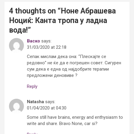
4 thoughts on “
Ноне Абрашева
Ноциќ: Канта тропа у ладна
вода!
”
Васко
says:
31/03/2020 at 22:18
Сепак мислам дека она: “Плескајте се
редовно” не ќе да е погрешен совет. Сигурен
сум дека е една од најдобрите терапии
предложени деновиве ?
Reply
Natasha
says:
01/04/2020 at 04:30
Some still have brains, energy and enthysiasm to
write and share. Bravo None, car si?