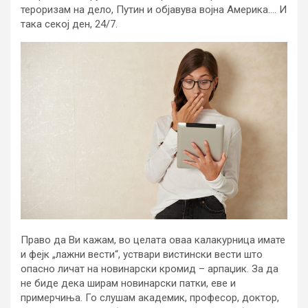
тероризам на дело, Путин и објавува војна Америка…. И
така секој ден, 24/7.
Право да Ви кажам, во целата оваа калакурница имате
и фејк „лажни вести“, уствари вистински вести што
опасно личат на новинарски кромид – арпаџик. За да
не биде дека ширам новинарски патки, еве и
примерчиња. Го слушам академик, професор, доктор,