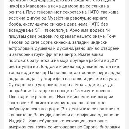
никој во Македонија нема да мора да се слика на
рентген. Плус генералниот секретар на НАТО, таа жива
восочна фигура од Музејот на револуционерната
борба, експлицитно си кажа дека нема НАТО без
воведување 5Г – технологија. Арно ама додека ги
пишувам овие редови, го креваат нашето знаме. Тонч!
Лекови од сите сорти, кинески, западни, индиски
астролошки, душевни и духовни, јавно или во отворени
и затворени групи фрчат на ангро. Имате вакви
постови: братучетка и на моја другарка работи во „ХУ“
институција во Лондон и и рекла задолжително да пие
топла вода или чај. Па после летаат совети: пијте ладна
вода со сода. Пуштајте фен на топло и дишете на уста.
Сунчајте се на ултравиолетова лампа. Јадете лук до
повраќање. Гледајте во сонцето 15 минути дневно.
Плескајте се редовно…..Имате и инвентивни лагарии
како овие: белгиската министерка за здравство
забранува секс во тројка (?!), делфините се вратиле во
каналите во Венеција, слонови се опијаниле од вино во
Индија?… Или небулозни конспирации како овие:
американски трупи се истовараат во Европа, биолошки