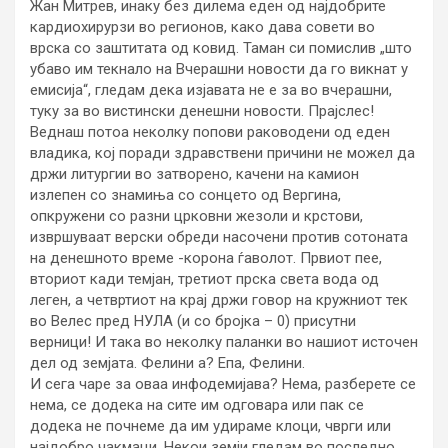
Жан Митрев, инаку без дилема еден од најдобрите
кардиохирурзи во регионов, како дава совети во
врска со заштитата од ковид. Таман си помислив „што
убаво им текнало на Вчерашни новости да го викнат у
емисија“, гледам дека изјавата не е за во вчерашни,
туку за во вистински денешни новости. Прајслес!
Веднаш потоа неколку попови раководени од еден
владика, кој поради здравствени причини не можел да
држи литургии во затворено, качени на камион
излепен со знамиња со сонцето од Вергина,
опкружени со разни црковни жезоли и крстови,
извршуваат верски обреди насочени против сотоната
на денешното време -корона ѓаволот. Првиот пее,
вториот кади темјан, третиот прска света вода од
леген, а четвртиот на крај држи говор на кружниот тек
во Велес пред НУЛА (и со бројка – 0) присутни
верници! И така во неколку паланки во нашиот источен
дел од земјата. Фелини а? Епа, Фелини.
И сега чаре за оваа инфодемијава? Нема, разберете се
нема, се додека на сите им одговара или пак се
додека не почнеме да им удираме клоци, чврги или
најдобро чакмаци. Некои земји гледам во последно