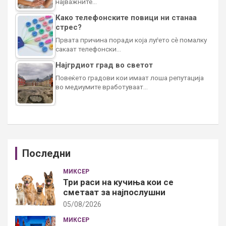
најважните…
Како телефонските повици ни станаа
стрес?
Првата причина поради која луѓето сè помалку
сакаат телефонски…
Најгрдиот град во светот
Повеќето градови кои имаат лоша репутација
во медиумите вработуваат…
Последни
МИКСЕР
Три раси на кучиња кои се
сметаат за најпослушни
05/08/2026
МИКСЕР