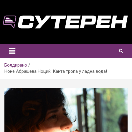
Skip
to
content
Болдирано
Ноне Абрашева Ноциќ: Канта тропа у ладна вода!