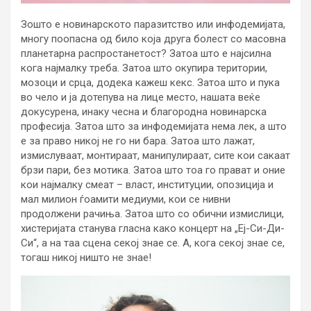
Зошто е новинарското паразитство или инфодемијата,
многу поопасна од било која друга болест со масовна
планетарна распростанетост? Затоа што е најсилна
кога најмалку треба. Затоа што окупира територии,
мозоци и срца, додека кажеш кекс. Затоа што и пука
во чело и ја дотепува на лице место, нашата веќе
докусурена, инаку чесна и благородна новинарска
професија. Затоа што за инфодемијата нема лек, а што
е за право никој не го ни бара. Затоа што лажат,
измислуваат, монтираат, манипулираат, сите кои сакаат
брзи пари, без мотика. Затоа што тоа го прават и оние
кои најмалку смеат – власт, институции, опозиција и
мал милион ѓоамити медиуми, кои се нивни
продолжени рачиња. Затоа што со обични измислици,
хистеријата станува гласна како концерт на „Еј-Си-Ди-
Си“, а на таа сцена секој знае се. А, кога секој знае се,
тогаш никој ништо не знае!