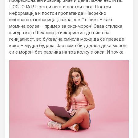
професионален новинар знае и дека лажни вести НЕ
ПОСТОЈАТ! Постои вест и постои лага! Постои
информација и постои пропаганда! Несреќно
искованата кованица „лажна вест“ е чист – како
момина солза – пример за оксиморон! Оваа стилска
фигура која Шекспир ја искористил до ниво на
генијалност, во буквална смисла може да се преведе
како – мудра будала. Јас само би додала дека морон
си е морон, без разлика на тоа колку е окси. И точка.