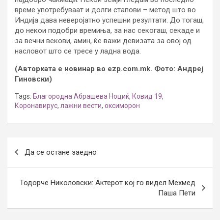
време употребуваат и долги стапови – метод што во
Индија дава неверојатно успешни резултати. До тогаш,
до некои подобри времиња, за нас секогаш, секаде и
за вечни векови, амин, ќе важи девизата за овој од
насловот што се тресе у ладна вода.
(Авторката е новинар во ezp.com.mk. Фото: Андреј
Гиновски)
Tags:
Благородна Абрашева Ноциќ
,
Ковид 19
,
Коронавирус
,
лажни вести
,
оксиморон
Post
Да се остане заедно
navigation
Тодорче Николовски: Актерот кој го видел Мехмед
Паша Пети