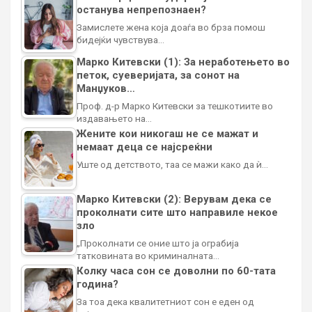
останува непрепознаен?
Замислете жена која доаѓа во брза помош
бидејќи чувствува…
Марко Китевски (1): За неработењето во
петок, суеверијата, за сонот на
Манџуков…
Проф. д-р Марко Китевски за тешкотиите во
издавањето на…
Жените кои никогаш не се мажат и
немаат деца се најсреќни
Уште од детството, таа се мажи како да ѝ…
Марко Китевски (2): Верувам дека се
проколнати сите што направиле некое
зло
„Проколнати се оние што ја ограбија
татковината во криминалната…
Колку часа сон се доволни по 60-тата
година?
За тоа дека квалитетниот сон е еден од