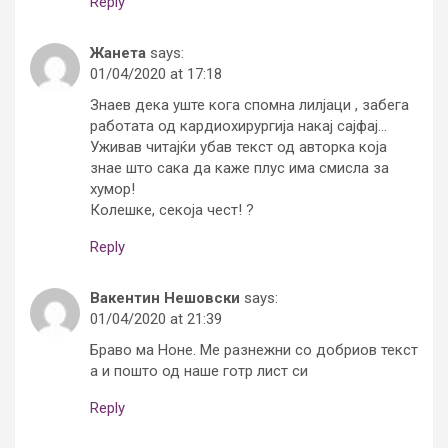
Reply
Жанета
says:
01/04/2020 at 17:18
Знаев дека уште кога спомна лилјаци , забега
работата од кардиохирургија накај сајфај…
Уживав читајќи убав текст од авторка која
знае што сака да каже плус има смисла за
хумор!
Колешке, секоја чест! ?
Reply
Вакентин Нешовски
says:
01/04/2020 at 21:39
Браво ма Ноне. Ме разнежни со добриов текст
а и пошто од наше готр лист си
Reply