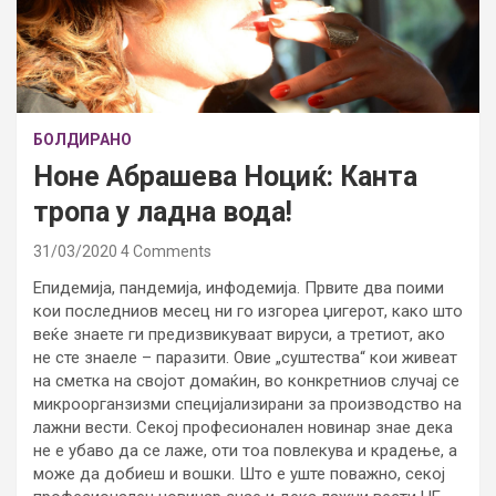
БОЛДИРАНО
Ноне Абрашева Ноциќ: Канта
тропа у ладна вода!
31/03/2020
4 Comments
Епидемија, пандемија, инфодемија. Првите два поими
кои последниов месец ни го изгореа џигерот, како што
веќе знаете ги предизвикуваат вируси, а третиот, ако
не сте знаеле – паразити. Овие „суштества“ кои живеат
на сметка на својот домаќин, во конкретниов случај се
микроорганзизми специјализирани за производство на
лажни вести. Секој професионален новинар знае дека
не е убаво да се лаже, оти тоа повлекува и крадење, а
може да добиеш и вошки. Што е уште поважно, секој