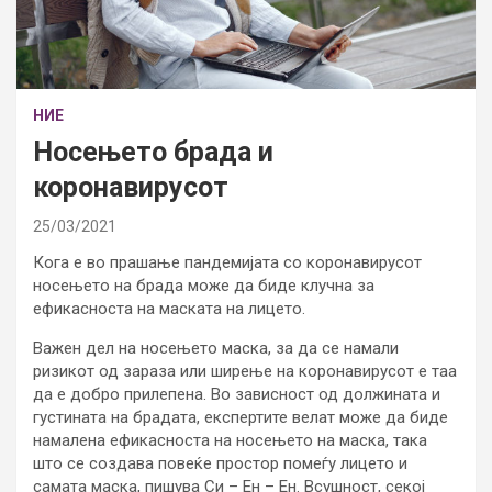
НИЕ
Носењето брада и
коронавирусот
25/03/2021
Кога е во прашање пандемијата со коронавирусот
носењето на брада може да биде клучна за
ефикасноста на маската на лицето.
Важен дел на носењето маска, за да се намали
ризикот од зараза или ширење на коронавирусот е таа
да е добро прилепена. Во зависност од должината и
густината на брадата, експертите велат може да биде
намалена ефикасноста на носењето на маска, така
што се создава повеќе простор помеѓу лицето и
самата маска, пишува Си – Ен – Ен. Всушност, секој