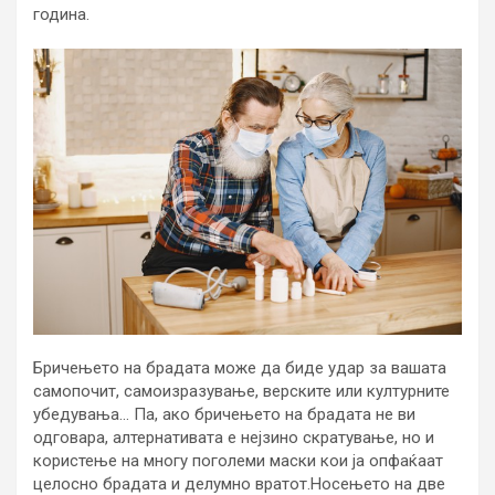
година.
Бричењето на брадата може да биде удар за вашата
самопочит, самоизразување, верските или културните
убедувања… Па, ако бричењето на брадата не ви
одговара, алтернативата е нејзино скратување, но и
користење на многу поголеми маски кои ја опфаќаат
целосно брадата и делумно вратот.Носењето на две