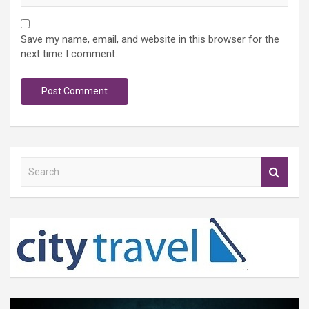
Save my name, email, and website in this browser for the
next time I comment.
S
e
a
r
c
h