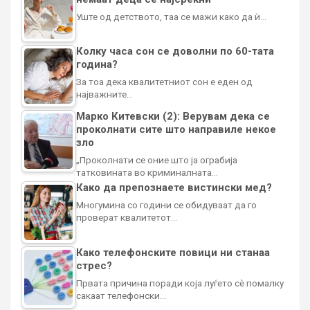
Уште од детството, таа се мажи како да ѝ…
Колку часа сон се доволни по 60-тата
година?
За тоа дека квалитетниот сон е еден од
најважните…
Марко Китевски (2): Верувам дека се
проколнати сите што направиле некое
зло
„Проколнати се оние што ја ограбија
татковината во криминалната…
Како да препознаете вистински мед?
Многумина со години се обидуваат да го
проверат квалитетот…
Како телефонските повици ни станаа
стрес?
Првата причина поради која луѓето сè помалку
сакаат телефонски…