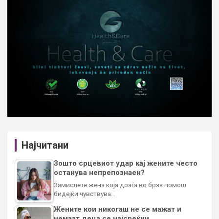
Најчитани
Зошто срцевиот удар кај жените често
останува непрепознаен?
Замислете жена која доаѓа во брза помош
бидејќи чувствува…
Жените кои никогаш не се мажат и
немаат деца се најсреќни