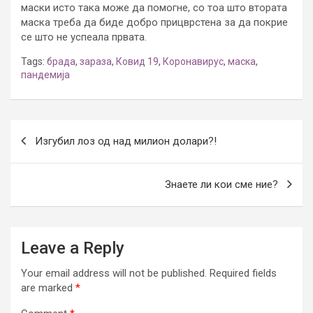
маски исто така може да помогне, со тоа што втората
маска треба да биде добро прицврстена за да покрие
се што не успеала првата.
Tags:
брада
,
зараза
,
Ковид 19
,
Коронавирус
,
маска
,
пандемија
Post
Изгубил лоз од над милион долари?!
navigation
Знаете ли кои сме ние?
Leave a Reply
Your email address will not be published.
Required fields
are marked
*