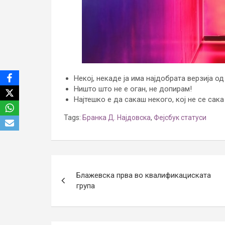
Некој, некаде ја има најдобрата верзија од
Ништо што не е оган, не допирам!
Најтешко е да сакаш некого, кој не се сака
Tags:
Бранка Д. Најдовска
,
Фејсбук статуси
Post
Блажевска прва во квалификациската
navigation
група