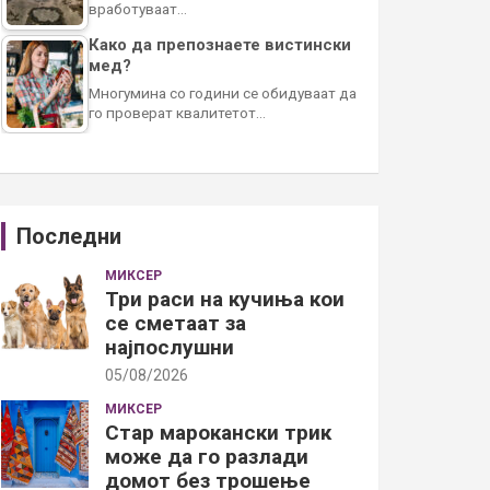
вработуваат…
Како да препознаете вистински
мед?
Многумина со години се обидуваат да
го проверат квалитетот…
Последни
МИКСЕР
Три раси на кучиња кои
се сметаат за
најпослушни
05/08/2026
МИКСЕР
Стар марокански трик
може да го разлади
домот без трошење