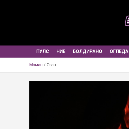
Skip
to
content
ПУЛС
НИЕ
БОЛДИРАНО
ОГЛЕДА
Маман
Оган