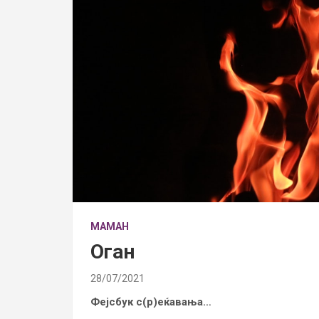
МАМАН
Оган
28/07/2021
Фејсбук с(р)еќавања…