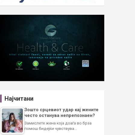
Најчитани
Зошто срцевиот удар кај жените
често останува непрепознаен?
Замислете жена која доаѓа во брза
помош бидејќи чувствува…