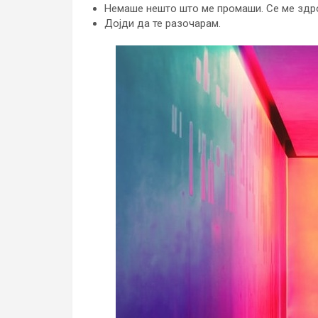
Немаше нешто што ме промаши. Се ме здр
Дојди да те разочарам.