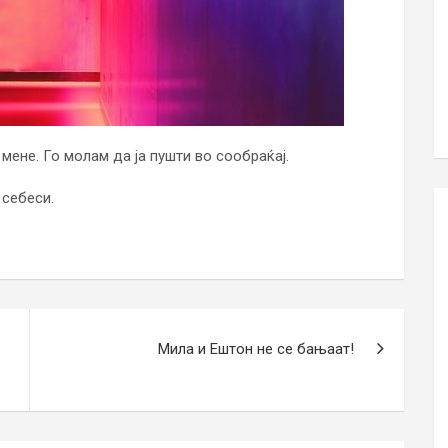
 мене. Го молам да ја пушти во сообраќај.
 себеси.
Мила и Ештон не се бањаат!