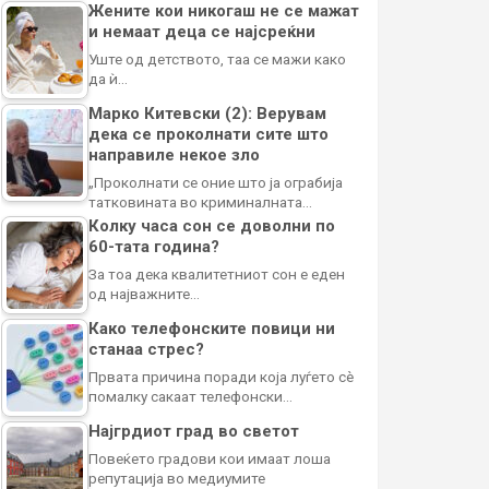
Жените кои никогаш не се мажат
и немаат деца се најсреќни
Уште од детството, таа се мажи како
да ѝ…
Марко Китевски (2): Верувам
дека се проколнати сите што
направиле некое зло
„Проколнати се оние што ја ограбија
татковината во криминалната…
Колку часа сон се доволни по
60-тата година?
За тоа дека квалитетниот сон е еден
од најважните…
Како телефонските повици ни
станаа стрес?
Првата причина поради која луѓето сè
помалку сакаат телефонски…
Најгрдиот град во светот
Повеќето градови кои имаат лоша
репутација во медиумите