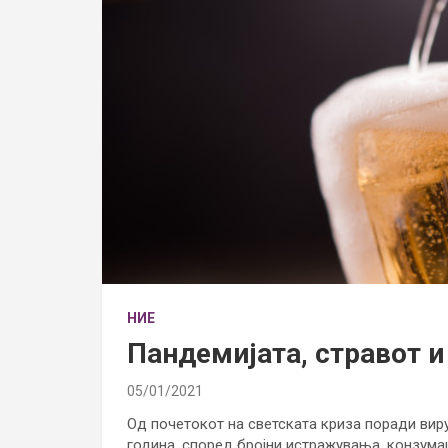
НИЕ
Пандемијата, стравот и
05/01/2021
Од почетокот на светската криза поради виру
година, според бројни истражувања, конзумац