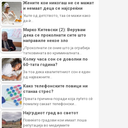
Жените кои никогаш не се мажат
и немаат деца се најсреќни
Уште од детството, таа се мажи како
да ѝ…
Марко Китевски (2): Верувам
дека се проколнати сите што
направиле некое зло
„Проколнати се оние што ја ограбија
татковината во криминалната…
Колку часа сон се доволни по
60-тата година?
За тоа дека квалитетниот сон е еден
од најважните…
Како телефонските повици ни
станаа стрес?
Првата причина поради која луѓето сè
помалку сакаат телефонски…
Најгрдиот град во светот
Повеќето градови кои имаат лоша
репутација во медиумите