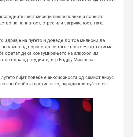
 последните шест месеци пиеле повеќе и почесто
ство на напнатост, стрес или загриженост, тага,
то здравје на луѓето и доведе до тоа милиони да
гу поважно од порано да се тргне постоечката стигма
 ќе сфатат дека конзумирањето на алкохол им
т на една од студиите, д-р Ендрју Мисел за
 луѓето пијат повеќе е анксиозноста од самиот вирус,
ат во борбата против него, заради кои луѓето се