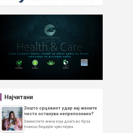
Најчитани
Зошто срцевиот удар кај жените
често останува непрепознаен?
Замислете жена која доаѓа во брза
помош бидејќи чувствува…