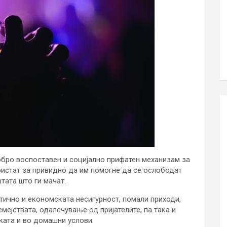
обро воспоставен и социјално прифатен механизам за
истат за привидно да им помогне да се ослободат
тата што ги мачат.
тично и економската несигурност, помали приходи,
мејствата, одалечување од пријателите, па така и
ката и во домашни услови.