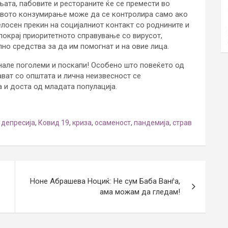
њата, пабовите и рестораните ќе се премести во
еговото конзумирање може да се контролира само ако
елосен прекин на социјалниот контакт со роднините и
 покрај приоритетното справување со вирусот,
но средства за да им помогнат и на овие лица.
нале поголеми и поскапи! Особено што повеќето од
ават со општата и лична неизвесност се
а и доста од младата популација.
,
депресија
,
Ковид 19
,
криза
,
осаменост
,
пандемија
,
страв
Ноне Абрашева Ноциќ: Не сум Баба Ванѓа,
ама можам да гледам!