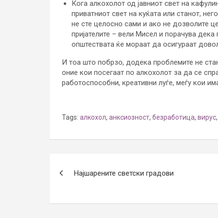
Кога алкохолот од јавниот свет на кафули
приватниот свет на куќата или станот, н
не сте целосно сами и ако не дозволите ц
пријателите – вели Мисел и порачува дека
општествата ќе мораат да осигураат довол
И тоа што побрзо, додека проблемите не ста
оние кои посегаат по алкохолот за да се спр
работоспособни, креативни луѓе, меѓу кои им
Tags:
алкохол
,
анксиозност
,
безработица
,
вирус
Post
Најшарените светски градови
navigation