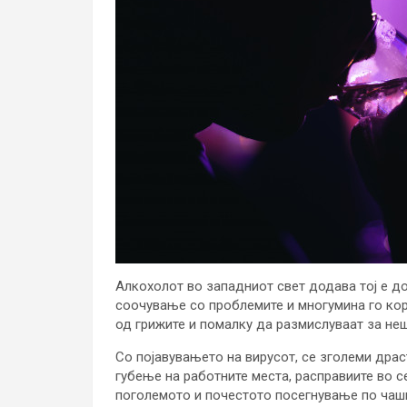
Алкохолот во западниот свет додава тој е д
соочување со проблемите и многумина го кор
од грижите и помалку да размислуваат за неш
Со појавувањето на вирусот, се зголеми драс
губење на работните места, расправиите во се
поголемото и почестото посегнување по чаш