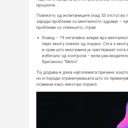
проценти…
Повеќето од испитаниците (над 53 отсто) во
заради проблеми со менталното здравје – чув
проблеми со спиењето, страв.
Ковид – 19 негативно влијае врз ментално
пијат многу повеќе од порано. Сега е мно
и срам што многумина ја чувствуваат кога
избегало од контрола – вели раководитело
британско “Metro”.
Тој додава и дека најголемата причина зошто
но и поради ограничувањата што се применува
осамени како никогаш порано.