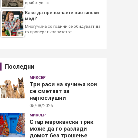
вработуваат…
Како да препознаете вистински
мед?
Многумина со години се обидуваат да
го проверат квалитетот…
Последни
МИКСЕР
Три раси на кучиња кои
се сметаат за
најпослушни
05/08/2026
МИКСЕР
Стар марокански трик
може да го разлади
домот без трошење