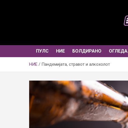
Skip
to
content
ПУЛС
НИЕ
БОЛДИРАНО
ОГЛЕДА
НИЕ
Пандемијата, стравот и алкохолот