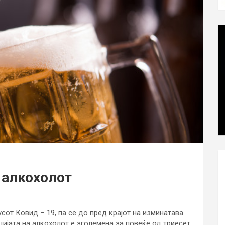
 алкохолот
сот Ковид – 19, па се до пред крајот на изминатава
ијата на алкохолот е зголемена за повеќе од триесет