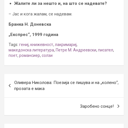
Жалите ли за нешто и, на што се надевате?
– Јас и кога жалам, се надевам.
Бранка Н. Доневска
„Експрес“, 1999 година
Tags:
гениј
,
книжевност
,
лакримариј
,
македонска литература
,
Петре М. Андреевски
,
писател
,
поет
,
романсиер
,
солзи
Post
Оливера Николова: Поезија се пишува и на „колено“,
navigation
прозата е мака
Заробено сонце!