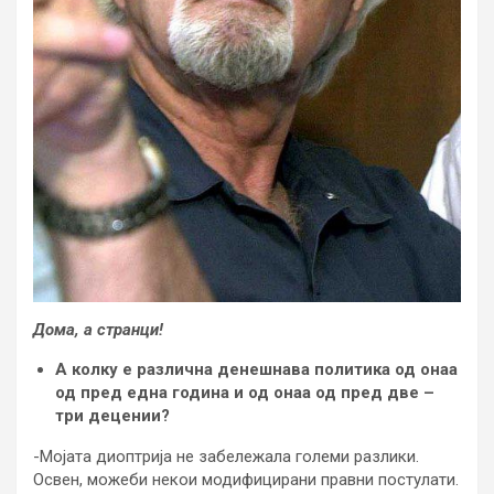
Дома, а странци!
А колку е различна денешнава политика од онаа
од пред една година и од онаа од пред две –
три децении?
-Мојата диоптрија не забележала големи разлики.
Освен, можеби некои модифицирани правни постулати.