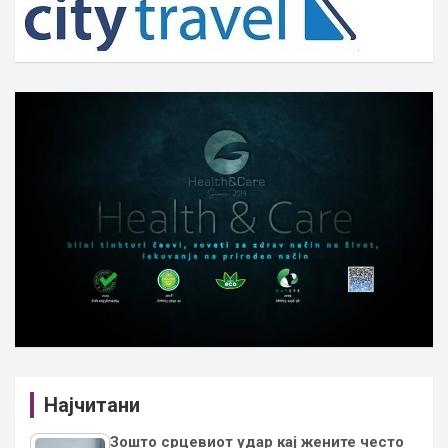
h
Најчитани
Зошто срцевиот удар кај жените често