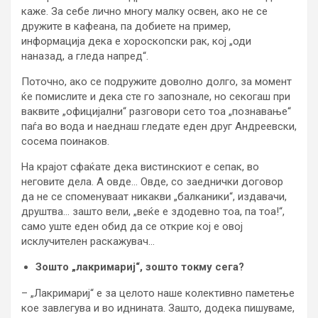
каже. За себе лично многу малку освен, ако не се
дружите в кафеана, па добиете на пример,
информација дека е хороскопски рак, кој „оди
наназад, а гледа напред“.
Поточно, ако се подружите доволно долго, за момент
ќе помислите и дека сте го запознале, но секогаш при
ваквите „официјални“ разговори сето тоа „познавање“
паѓа во вода и наеднаш гледате еден друг Андреевски,
сосема поинаков.
На крајот сфаќате дека вистинскиот е сепак, во
неговите дела. А овде… Овде, со заеднички договор
да не се споменуваат никакви „балканики“, издавачи,
друштва… зашто вели, „веќе е здодевно тоа, па тоа!“,
само уште еден обид да се открие кој е овој
исклучителен раскажувач…
Зошто „лакримариј“, зошто токму сега?
– „Лакримариј“ е за целото наше колективно паметење
кое завлегува и во иднината. Зашто, додека пишуваме,