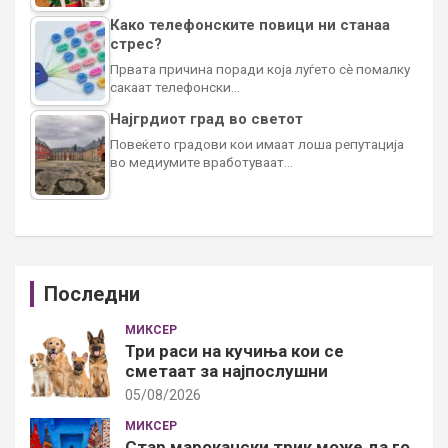
Како телефонските повици ни станаа
стрес?
Првата причина поради која луѓето сè помалку
сакаат телефонски…
Најгрдиот град во светот
Повеќето градови кои имаат лоша репутација
во медиумите вработуваат…
Последни
МИКСЕР
Три раси на кучиња кои се
сметаат за најпослушни
05/08/2026
МИКСЕР
Стар марокански трик може да го