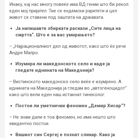
Инаку, кај нас многу повеќе има ВД гении што би рекол
еден мој пријател. Тие се ендемски раритети и цел
живот се ставени под заштита на државата.
Ја напишавте збирката раскази „Сите лица на
смртта“. Што е за вас умирањето?
– „Најрационалниот дел од животот, како што ќе рече
Андре Малро.
Изумира ли македонското село и каде ја
гледате иднината на Македонија?
– Вистинското македонско село веќе е изумрено. А
иднината на Македонија ја гледам во „автогеноцидот“
како што вели еден наш истакнат гинеколог.
Постои ли уметнички феномен „Демир Хисар“?
– Не знам дали е тоа феномен, но има нешто што
евидентно постои.
Вашиот син Сергеј е познат сликар. Како ја