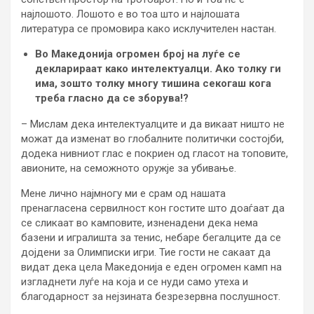
најлошото. Лошото е во тоа што и најлошата
литература се промовира како исклучителен настан.
Во Македонија огромен број на луѓе се
декларираат како интелектуалци. Ако толку ги
има, зошто толку многу тишина секогаш кога
треба гласно да се зборува!?
– Мислам дека интелектуалците и да викаат ништо не
можат да изменат во глобалните политички состојби,
додека нивниот глас е покриен од гласот на топовите,
авионите, на семожното оружје за убивање.
Мене лично најмногу ми е срам од нашата
пренагласена сервилност кон гостите што доаѓаат да
се сликаат во камповите, изненадени дека нема
базени и игралишта за тенис, небаре бегалците да се
дојдени за Олимписки игри. Тие гости не сакаат да
видат дека цела Македонија е еден огромен камп на
изгладнети луѓе на која и се нуди само утеха и
благодарност за нејзината безрезервна послушност.