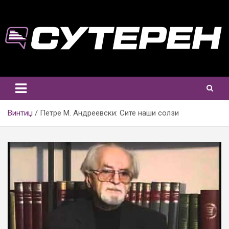
Skip
to
content
Винтиџ
Петре М. Андреевски: Сите наши солзи