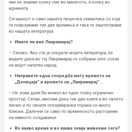
ние не знаеме колку сме во минатото, а колку во
иднината.
Сегашност е само нашата творечка семантика со која
ги поврзуваме тие две времиња и така ги заштитуваме
во нашата литература.
Имате ли вие Лакримариј?
– Секако. Ако сте ја следеле мојата литература, ќе
видите дека во тој Лакримариј се собрани сите солзи
на мојот напатен народ.
Направете една споредба меѓу времето на
„Дениција“ и времето на „Лакримариј“…
– Не знам дали би можел во еден толку ограничен
простор. Сепак, мислам дека тие две книги и во своето
писмо и по своите опсервирачки пораки се многу
блиски. Далечни се само по временското растојание
на нивното создавање.
Во какво време и во каква земја живееме сега?