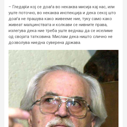
– Гледајќи кој се доаѓа во некаква мисија кај нас, или
уште поточно, во некаква инспекција и дека секој што
доаѓа не прашува како живееме ние, туку само како
живеат малцинствата и колкави се нивните права,
излегува дека ние треба уште веднаш да се иселиме
од својата татковина. Мислам дека ништо слично не
дозволува ниедна суверена држава.