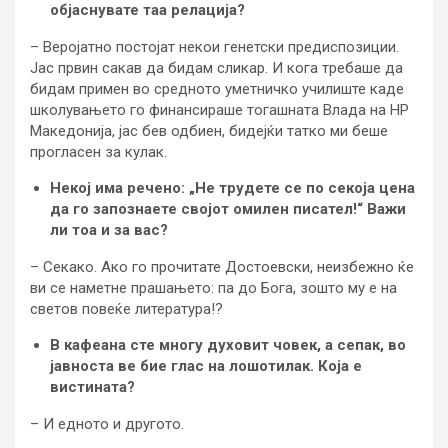
објаснувате таа релација?
– Веројатно постојат некои генетски предиспозиции.
Јас првин сакав да бидам сликар. И кога требаше да
бидам примен во средното уметничко училиште каде
школувањето го финансираше тогашната Влада на НР
Македонија, јас бев одбиен, бидејќи татко ми беше
прогласен за кулак.
Некој има речено: „Не трудете се по секоја цена
да го запознаете својот омилен писател!“ Важи
ли тоа и за вас?
– Секако. Ако го прочитате Достоевски, неизбежно ќе
ви се наметне прашањето: па до Бога, зошто му е на
светов повеќе литература!?
В кафеана сте многу духовит човек, а сепак, во
јавноста ве бие глас на лошотилак. Која е
вистината?
– И едното и другото.