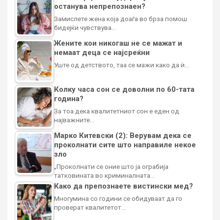
останува непрепознаен?
Замислете жена која доаѓа во брза помош
бидејќи чувствува…
Жените кои никогаш не се мажат и
немаат деца се најсреќни
Уште од детството, таа се мажи како да ѝ…
Колку часа сон се доволни по 60-тата
година?
За тоа дека квалитетниот сон е еден од
најважните…
Марко Китевски (2): Верувам дека се
проколнати сите што направиле некое
зло
„Проколнати се оние што ја ограбија
татковината во криминалната…
Како да препознаете вистински мед?
Многумина со години се обидуваат да го
проверат квалитетот…