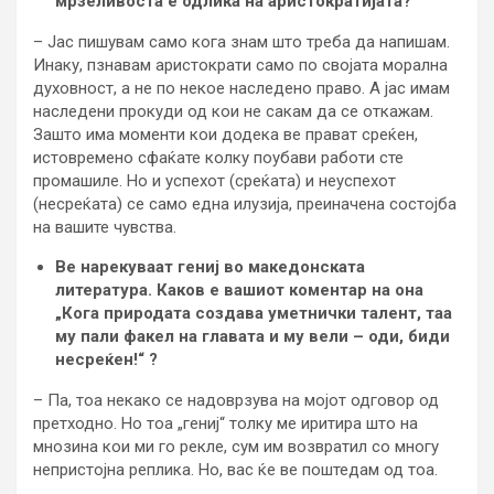
мрзеливоста е одлика на аристократијата?
– Јас пишувам само кога знам што треба да напишам.
Инаку, пзнавам аристократи само по својата морална
духовност, а не по некое наследено право. А јас имам
наследени прокуди од кои не сакам да се откажам.
Зашто има моменти кои додека ве прават среќен,
истовремено сфаќате колку поубави работи сте
промашиле. Но и успехот (среќата) и неуспехот
(несреќата) се само една илузија, преиначена состојба
на вашите чувства.
Ве нарекуваат гениј во македонската
литература. Каков е вашиот коментар на она
„Кога природата создава уметнички талент, таа
му пали факел на главата и му вели – оди, биди
несреќен!“ ?
– Па, тоа некако се надоврзува на мојот одговор од
претходно. Но тоа „гениј“ толку ме иритира што на
мнозина кои ми го рекле, сум им возвратил со многу
непристојна реплика. Но, вас ќе ве поштедам од тоа.