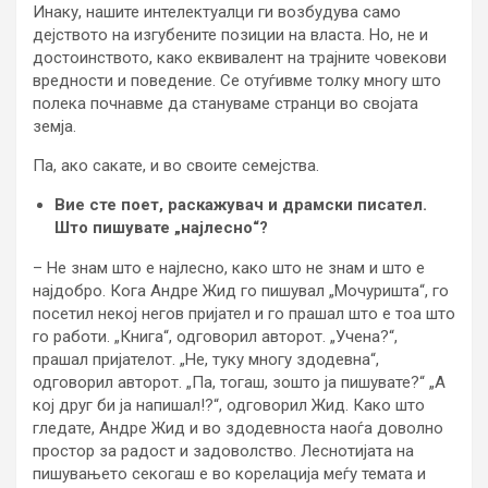
Инаку, нашите интелектуалци ги возбудува само
дејството на изгубените позиции на власта. Но, не и
достоинството, како еквивалент на трајните човекови
вредности и поведение. Се отуѓивме толку многу што
полека почнавме да стануваме странци во својата
земја.
Па, ако сакате, и во своите семејства.
Вие сте поет, раскажувач и драмски писател.
Што пишувате „најлесно“?
– Не знам што е најлесно, како што не знам и што е
најдобро. Кога Андре Жид го пишувал „Мочуришта“, го
посетил некој негов пријател и го прашал што е тоа што
го работи. „Книга“, одговорил авторот. „Учена?“,
прашал пријателот. „Не, туку многу здодевна“,
одговорил авторот. „Па, тогаш, зошто ја пишувате?“ „А
кој друг би ја напишал!?“, одговорил Жид. Како што
гледате, Андре Жид и во здодевноста наоѓа доволно
простор за радост и задоволство. Леснотијата на
пишувањето секогаш е во корелација меѓу темата и