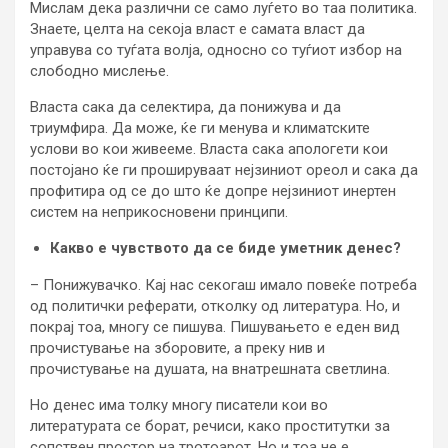
Мислам дека различни се само луѓето во таа политика.
Знаете, целта на секоја власт е самата власт да
управува со туѓата волја, односно со туѓиот избор на
слободно мислење.
Власта сака да селектира, да понижува и да
триумфира. Да може, ќе ги менува и климатските
услови во кои живееме. Власта сака апологети кои
постојано ќе ги прошируваат нејзиниот ореол и сака да
профитира од се до што ќе допре нејзиниот инертен
систем на неприкосновени принципи.
Какво е чувството да се биде уметник денес?
– Понижувачко. Кај нас секогаш имало повеќе потреба
од политички реферати, отколку од литература. Но, и
покрај тоа, многу се пишува. Пишувањето е еден вид
прочистување на зборовите, а преку нив и
прочистување на душата, на внатрешната светлина.
Но денес има толку многу писатели кои во
литературата се борат, речиси, како проститутки за
сопствен простор на тротоарот. Но и тоа не е