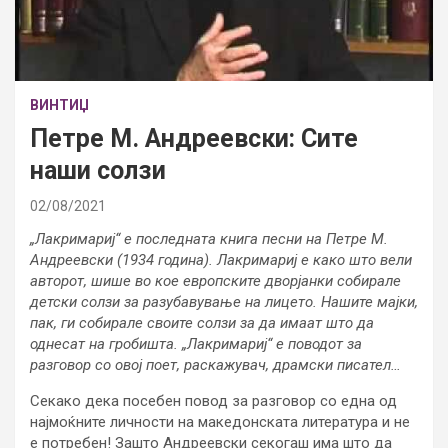
ВИНТИЏ
Петре М. Андреевски: Сите
наши солзи
02/08/2021
„Лакримариј“ е последната книга песни на Петре М.
Андреевски (1934 година). Лакримариј е како што вели
авторот, шише во кое европските дворјанки собирале
детски солзи за разубавување на лицето. Нашите мајки,
пак, ги собирале своите солзи за да имаат што да
однесат на гробишта. „Лакримариј“ е поводот за
разговор со овој поет, раскажувач, драмски писател…
Секако дека посебен повод за разговор со една од
најмоќните личности на македонската литература и не
е потребен! Зашто Андреевски секогаш има што да