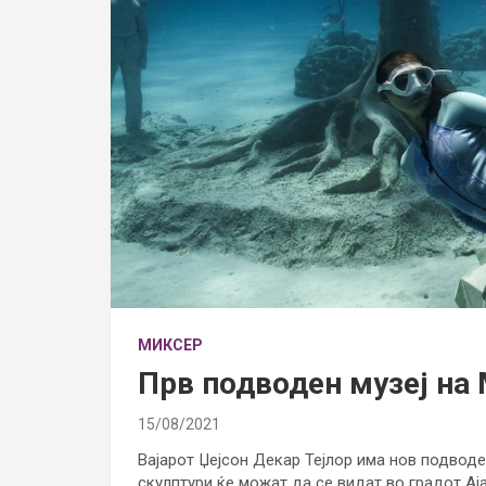
МИКСЕР
Прв подводен музеј на
15/08/2021
Вајарот Џејсон Декар Тејлор има нов подводе
скулптури ќе можат да се видат во градот Ај