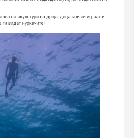
лна со скулптури на дрвја, деца кои си играат и
 ги видат нуркачите!