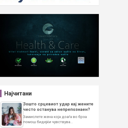
Најчитани
Зошто срцевиот удар кај жените
често останува непрепознаен?
Замислете жена која доаѓа во брза
помош бидејќи чувствува…