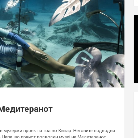
 Медитеранот
н музејски проект и тоа во Кипар. Неговите подводни
а Напа, во првиот подводен музеј на Медитеранот,