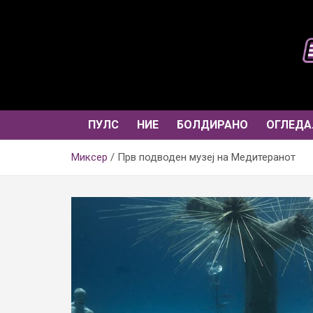
Skip
to
content
ПУЛС
НИЕ
БОЛДИРАНО
ОГЛЕДА
Миксер
Прв подводен музеј на Медитеранот