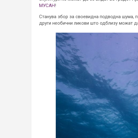
МУСАН
!
Станува збор за своевидна подводна шума, по
други необични ликови што одблизу можат да