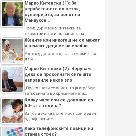
Марко Китевски (1): За
неработењето во петок,
суеверијата, за сонот на
Манџуков…
Проф. д-р Марко Китевски за
тешкотиите во издавањето на…
Жените кои никогаш не се мажат
и немаат деца се најсреќни
Уште од детството, таа се мажи како
да ѝ…
Марко Китевски (2): Верувам
дека се проколнати сите што
направиле некое зло
„Проколнати се оние што ја ограбија
татковината во криминалната…
Колку часа сон се доволни по
60-тата година?
За тоа дека квалитетниот сон е еден
од најважните…
Како телефонските повици ни
станаа стрес?