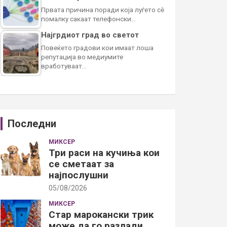
Првата причина поради која луѓето сè
помалку сакаат телефонски…
Најгрдиот град во светот
Повеќето градови кои имаат лоша
репутација во медиумите
вработуваат…
Последни
МИКСЕР
Три раси на кучиња кои
се сметаат за
најпослушни
05/08/2026
МИКСЕР
Стар марокански трик
може да го разлади