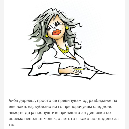
Биба дарлинг
, просто се преќипувам од разбирање па
еве вака, најљубезно ви го препорачувам следново:
немојте да ја пропуштите приликата за див секс со
сосема непознат човек, а летото е како создадено за
тоа.