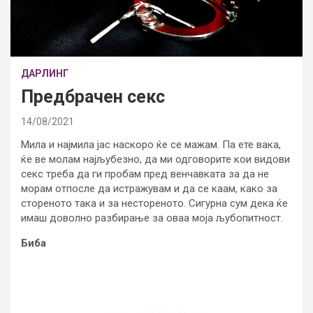
ДАРЛИНГ
Предбрачен секс
14/08/2021
Мила и најмила јас наскоро ќе се мажам. Па ете вака,
ќе ве молам најљубезно, да ми одговорите кои видови
секс треба да ги пробам пред венчавката за да не
морам отпосле да истражувам и да се каам, како за
стореното така и за нестореното. Сигурна сум дека ќе
имаш доволно разбирање за оваа моја љубопитност.
Биба