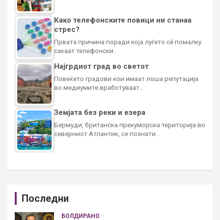
Како телефонските повици ни станаа
стрес?
Првата причина поради која луѓето сè помалку
сакаат телефонски…
Најгрдиот град во светот
Повеќето градови кои имаат лоша репутација
во медиумите вработуваат…
Земјата без реки и езера
Бермуди, британска прекуморска територија во
северниот Атлантик, се познати…
Последни
БОЛДИРАНО