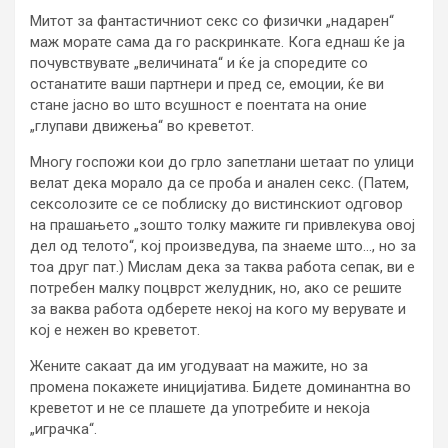
Митот за фантастичниот секс со физички „надарен“
маж морате сама да го раскринкате. Кога еднаш ќе ја
почувствувате „величината“ и ќе ја споредите со
останатите ваши партнери и пред се, емоции, ќе ви
стане јасно во што всушност е поентата на оние
„глупави движења“ во креветот.
Многу госпожи кои до грло запетлани шетаат по улици
велат дека морало да се проба и анален секс. (Патем,
сексолозите се се поблиску до вистинскиот одговор
на прашањето „зошто толку мажите ги привлекува овој
дел од телото“, кој произведува, па знаеме што…, но за
тоа друг пат.) Мислам дека за таква работа сепак, ви е
потребен малку поцврст желудник, но, ако се решите
за ваква работа одберете некој на кого му верувате и
кој е нежен во креветот.
Жените сакаат да им угодуваат на мажите, но за
промена покажете иницијатива. Бидете доминантна во
креветот и не се плашете да употребите и некоја
„играчка“.