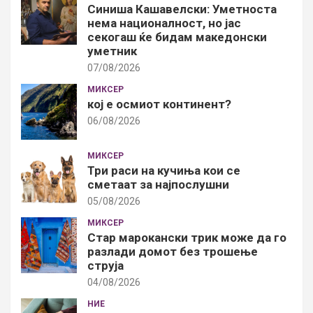
Синиша Кашавелски: Уметноста
нема националност, но јас
секогаш ќе бидам македонски
уметник
07/08/2026
МИКСЕР
кој е осмиот континент?
06/08/2026
МИКСЕР
Три раси на кучиња кои се
сметаат за најпослушни
05/08/2026
МИКСЕР
Стар марокански трик може да го
разлади домот без трошење
струја
04/08/2026
НИЕ