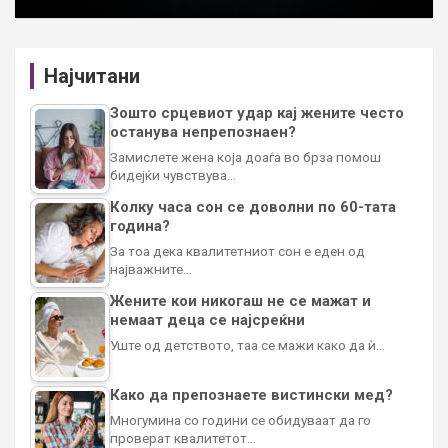
Најчитани
Зошто срцевиот удар кај жените често
останува непрепознаен?
Замислете жена која доаѓа во брза помош
бидејќи чувствува…
Колку часа сон се доволни по 60-тата
година?
За тоа дека квалитетниот сон е еден од
најважните…
Жените кои никогаш не се мажат и
немаат деца се најсреќни
Уште од детството, таа се мажи како да ѝ…
Како да препознаете вистински мед?
Многумина со години се обидуваат да го
проверат квалитетот…