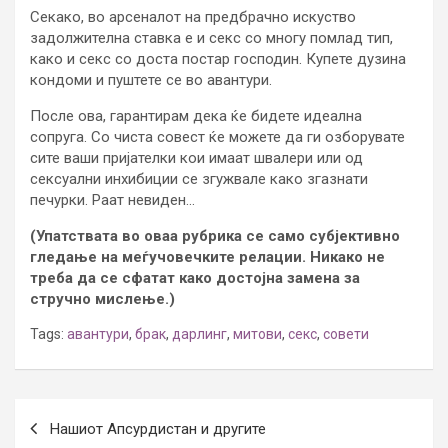
Секако, во арсеналот на предбрачно искуство
задолжителна ставка е и секс со многу помлад тип,
како и секс со доста постар господин. Купете дузина
кондоми и пуштете се во авантури.
После ова, гарантирам дека ќе бидете идеална
сопруга. Со чиста совест ќе можете да ги озборувате
сите ваши пријателки кои имаат швалери или од
сексуални инхибиции се згужвале како згазнати
печурки. Раат невиден…
(Упатствата во оваа рубрика се само субјективно
гледање на меѓучовечките релации. Никако не
треба да се сфатат како достојна замена за
стручно мислење.)
Tags:
авантури
,
брак
,
дарлинг
,
митови
,
секс
,
совети
Post
Нашиот Апсурдистан и другите
navigation