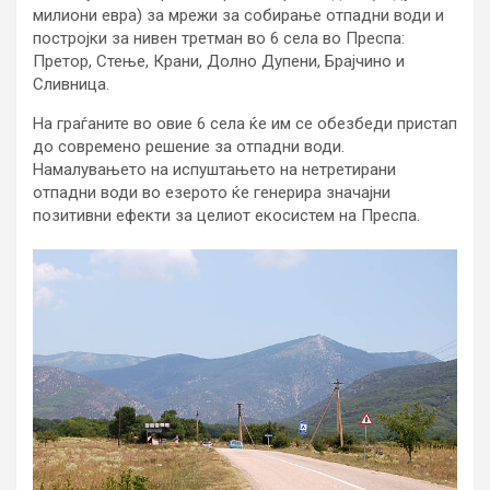
милиони евра) за мрежи за собирање отпадни води и
постројки за нивен третман во 6 села во Преспа:
Претор, Стење, Крани, Долно Дупени, Брајчино и
Сливница.
На граѓаните во овие 6 села ќе им се обезбеди пристап
до современо решение за отпадни води.
Намалувањето на испуштањето на нетретирани
отпадни води во езерото ќе генерира значајни
позитивни ефекти за целиот екосистем на Преспа.