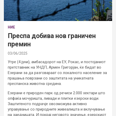
НИЕ
Преспа добива нов граничен
премин
03/06/2025
Утре (4 јуни), амбасадорот на ЕУ, Рокас, и постојаниот
претставник на УНДП, Армен Григорјан, ќе бидат во
Езерани за да разговараат со локалното население за
прашања поврзани со заштитата на уникатната
преспанска животна средина.
Езерани е природен парк од речиси 2.000 хектари што
опфаќа мочуришта, ливади и плитки езерски води.
Заштитеното подрачје овозможува активно
управување со природните живеалишта и вклучување
на заедницата. И покрај неговото значење, езерскиот