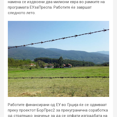
намена се издвоени два милиони евра во рамките на
програмата ЕУзаПреспа. Работите ќе завршат
следното лето.
Работите финансирани од ЕУ во Грција ќе се одвиваат
преку проектот БорПрес2 за прекугранична соработка
од стратешко значење за да се опфати изградбата на