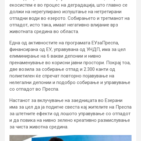
екосистем е во процес на деградација, што главно се
должи на нерегулирано испуштање на нетретирани
отпадни води во езерото. Собирањето и третманот на
отпадот, исто така, имаат негативно влијание врз
животната средина во областа.
Една од активностите на програмата ЕУзаПреспа,
финансирана од ЕУ, управувана од УНДП, има за цел
елиминирање на 6 вакви депонии и нивно
пренаменување во корисни јавни простори. Покрај тоа,
две возила за собирање отпад и 2.300 канти од
полиетилен ќе спречат повторно појавување на
нелегални депонии и подобро собирање и управување
со отпадот во Преспа.
Настанот за вклучување на заедницата во Езерани
има за цел да ја подигне свеста кај жителите на Преспа
за штетните ефекти од лошото управување со отпадот
и да повика на нивно зелено креативно размислување
за чиста животна средина.