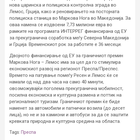
нова царинска и полициска контролна зграда во
Лемос, Грција, како и реновирањето на постојната
полициска станица во Маркова Нога во Македонија. За
оваа намена се издвоени 7,73 милиони евра во
рамките на програмата ИНТЕРРЕГ финансирана од ЕУ
за прекугранична соработка меѓу Северна Македонија
и Грција. Временскиот рок за работите е 36 месеци.
Двојното финансирање од ЕУ за граничниот премин
Маркова Нога – Лемос има за цел да го стимулира
економскиот развој на регионот Преспа/Преспес.
Времето на патување помеѓу Ресен и Лемос ќе се
намали од над два часа на само 40 минути,
овозможувајќи поголема прекугранична мобилност,
посилна економска и културна размена и поттик на
регионалниот туризам. Граничниот премин ќе биде
наменет за автомобили и патнички возила (до десет
лица), но не и за камиони и автобуси за да се заштити
кревката природна и културна средина на областа.
Tags:
Преспа