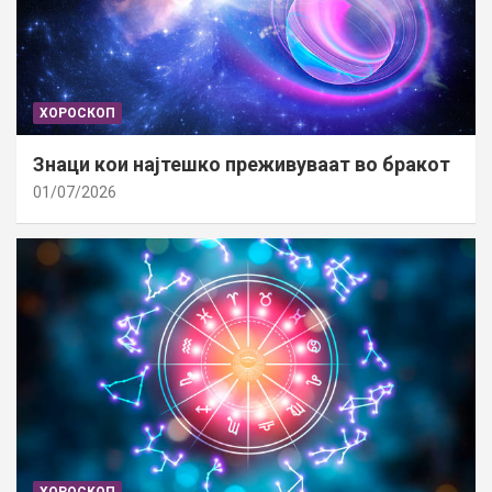
ХОРОСКОП
Знаци кои најтешко преживуваат во бракот
01/07/2026
ХОРОСКОП