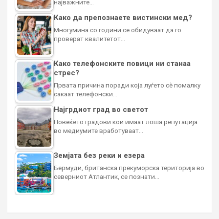
најважните…
Како да препознаете вистински мед?
Многумина со години се обидуваат да го
проверат квалитетот…
Како телефонските повици ни станаа
стрес?
Првата причина поради која луѓето сè помалку
сакаат телефонски…
Најгрдиот град во светот
Повеќето градови кои имаат лоша репутација
во медиумите вработуваат…
Земјата без реки и езера
Бермуди, британска прекуморска територија во
северниот Атлантик, се познати…