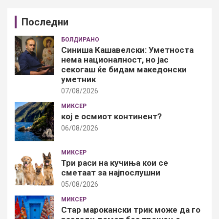
Последни
БОЛДИРАНО
Синиша Кашавелски: Уметноста
нема националност, но јас
секогаш ќе бидам македонски
уметник
07/08/2026
МИКСЕР
кој е осмиот континент?
06/08/2026
МИКСЕР
Три раси на кучиња кои се
сметаат за најпослушни
05/08/2026
МИКСЕР
Стар марокански трик може да го