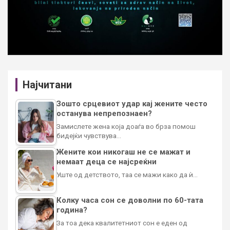
Најчитани
Зошто срцевиот удар кај жените често
останува непрепознаен?
Замислете жена која доаѓа во брза помош
бидејќи чувствува…
Жените кои никогаш не се мажат и
немаат деца се најсреќни
Уште од детството, таа се мажи како да ѝ…
Колку часа сон се доволни по 60-тата
година?
За тоа дека квалитетниот сон е еден од