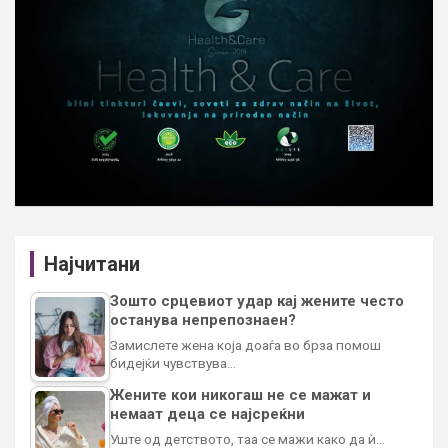
Најчитани
Зошто срцевиот удар кај жените често
останува непрепознаен?
Замислете жена која доаѓа во брза помош
бидејќи чувствува…
Жените кои никогаш не се мажат и
немаат деца се најсреќни
Уште од детството, таа се мажи како да ѝ…