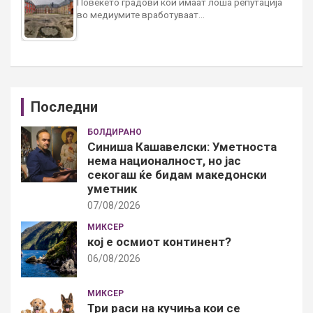
Повеќето градови кои имаат лоша репутација
во медиумите вработуваат…
Последни
БОЛДИРАНО
Синиша Кашавелски: Уметноста
нема националност, но јас
секогаш ќе бидам македонски
уметник
07/08/2026
МИКСЕР
кој е осмиот континент?
06/08/2026
МИКСЕР
Три раси на кучиња кои се