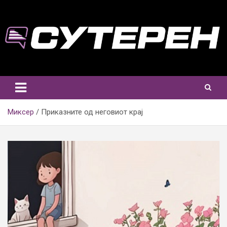
Skip
to
content
Миксер
Приказните од неговиот крај