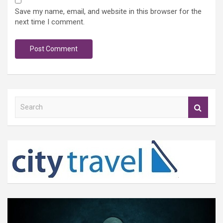
Save my name, email, and website in this browser for the
next time I comment.
S
e
a
r
c
h