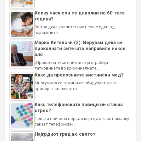
Колку часа сон се доволни по 60-тата
година?
За тоа дека квалитетниот сон е еден од
најважните…
Марко Китевски (2): Верувам дека се
проколнати сите што направиле некое
зло
„Проколнати се оние што ја ограбија
татковината во криминалната…
Како да препознаете вистински мед?
Многумина со години се обидуваат да го
проверат квалитетот…
Како телефонските повици ни станаа
стрес?
Првата причина поради која луѓето сè помалку
сакаат телефонски…
Најгрдиот град во светот