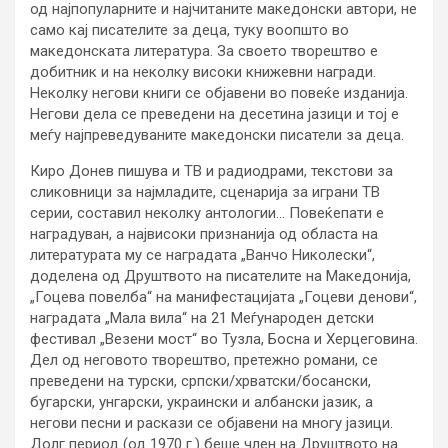
од најпопуларните и најчитаните македонски автори, не
само кај писателите за деца, туку воопшто во
македонската литература. За своето творештво е
добитник и на неколку високи книжевни награди.
Неколку негови книги се објавени во повеќе изданија.
Негови дела се преведени на десетина јазици и тој е
меѓу најпреведуваните македонски писатели за деца.
Киро Донев пишува и ТВ и радиодрами, текстови за
сликовници за најмладите, сценарија за играни ТВ
серии, составил неколку антологии… Повеќепати е
наградуван, а највисоки признанија од областа на
литературата му се наградата „Ванчо Николески“,
доделена од Друштвото на писателите на Македонија,
„Гоцева повелба“ на манифестацијата „Гоцеви денови“,
наградата „Мала вила“ на 21 Меѓународен детски
фестивал „Везени мост“ во Тузла, Босна и Херцеговина.
Дел од неговото творештво, претежно романи, се
преведени на турски, српски/хрватски/босански,
бугарски, унгарски, украински и албански јазик, а
негови песни и раскази се објавени на многу јазици.
Долг период (од 1970 г.) беше член на Друштвото на