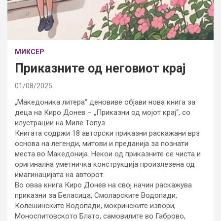
МИКСЕР
Приказните од неговиот крај
01/08/2025
„Македоника литера“ деновиве објави нова книга за
деца на Киро Донев – „Приказни од мојот крај“, со
илустрации на Миле Топуз.
Книгата содржи 18 авторски приказни раскажани врз
основа на легенди, митови и преданија за познати
места во Македонија. Некои од приказните се чиста и
оригинална уметничка конструкција произлезена од
имагинацијата на авторот.
Во оваа книга Киро Донев на свој начин раскажува
приказни за Беласица, Смоларските Водопади,
Колешинските Водопади, мокринските извори,
Моноспитовското Блато, самовилите во Габрово,