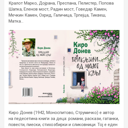
Кралот Марко, Дојрана, Преспана, Пелистер, Попова
Шапка, Еленов мост, Радин мост, Говедар Камен,
Мечкин Камен, Охрид, Галичица, Трпејца, Тиквеш,
Матка…
Киро Донев (1942, Моноспитово, Струмичко) е автор
на педесетина книги за деца: романи, раскази, гатанки,
повести, пиески, стихозбирки и сликовници. Тој е еден