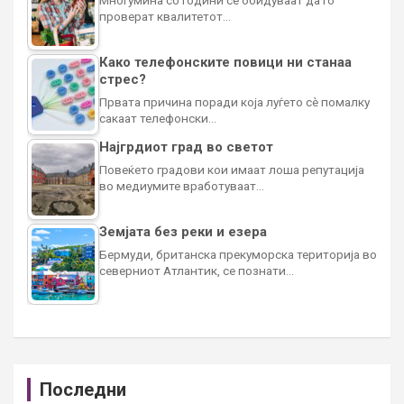
проверат квалитетот…
Како телефонските повици ни станаа
стрес?
Првата причина поради која луѓето сè помалку
сакаат телефонски…
Најгрдиот град во светот
Повеќето градови кои имаат лоша репутација
во медиумите вработуваат…
Земјата без реки и езера
Бермуди, британска прекуморска територија во
северниот Атлантик, се познати…
Последни