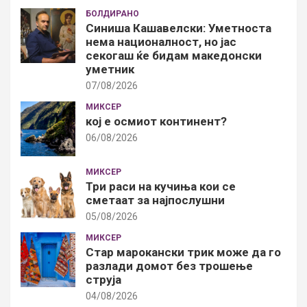
БОЛДИРАНО
Синиша Кашавелски: Уметноста
нема националност, но јас
секогаш ќе бидам македонски
уметник
07/08/2026
МИКСЕР
кој е осмиот континент?
06/08/2026
МИКСЕР
Три раси на кучиња кои се
сметаат за најпослушни
05/08/2026
МИКСЕР
Стар марокански трик може да го
разлади домот без трошење
струја
04/08/2026