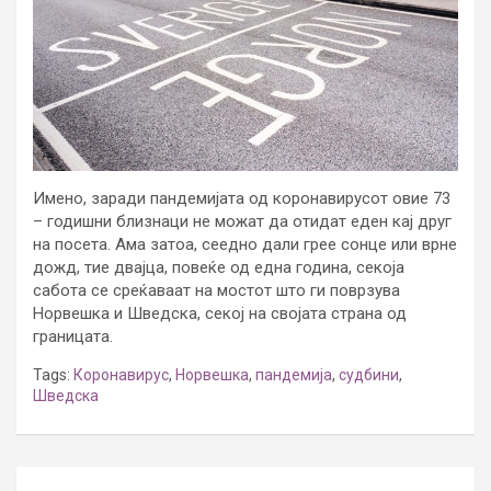
Имено, заради пандемијата од коронавирусот овие 73
– годишни близнаци не можат да отидат еден кај друг
на посета. Ама затоа, сеедно дали грее сонце или врне
дожд, тие двајца, повеќе од една година, секоја
сабота се среќаваат на мостот што ги поврзува
Норвешка и Шведска, секој на својата страна од
границата.
Tags:
Коронавирус
,
Норвешка
,
пандемија
,
судбини
,
Шведска
Post