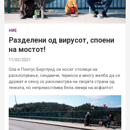
НИЕ
Разделени од вирусот, споени
на мостот!
11/05/2021
Ола и Понтус Берглунд си носат столици на
расклопување, сендвичи, термоси и многу желба да се
дружат и секој се раскомотува на својата страна од
тенката, но непремостлива бела линија на асфалтот.