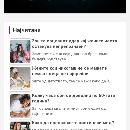
Најчитани
Зошто срцевиот удар кај жените често
останува непрепознаен?
Замислете жена која доаѓа во брза помош
бидејќи чувствува…
Жените кои никогаш не се мажат и
немаат деца се најсреќни
Уште од детството, таа се мажи како да ѝ…
Колку часа сон се доволни по 60-тата
година?
За тоа дека квалитетниот сон е еден од
најважните…
Како да препознаете вистински мед?
Многумина со години се обидуваат да го