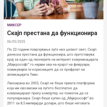
МИКСЕР
Скајп престана да функционира
06/05/2025
По 22 години поврзување луѓе низ целиот свет, Скајп
денеска престана да функционира, што претставува
крај за еден од пионерите на интернет комуникацијата.
„Мајкрософт“ го најави ова на крајот на февруари,
повикувајќи ги корисниците да се префрлат на
апликацијата Тимс.
Лансирана во 2003, Скајп не беше првата платформа
која им овозможи на луѓето бесплатно да
комуницираат преку компјутер, но помогна да се
популаризира. Скајп беше купен од „Мајкрософт“ во
2011 за 8,5 милијарди долари, што беше неговата