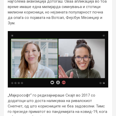
најголема аквизиција дотогаш. Оваа апликација во тоа
време имаше една милијарда симнувања и стотици
милиони корисници, но нејзината популарност почна
да опаѓа со појавата на Вотсап, Фејсбук Месинџер и
Зум.
„Мајкрософт“ го редизајнираше Скајп во 2017 со
додатоци што доста наликуваа на ривалскиот
Снепчет, од што корисниците не беа задоволни. Тимс
го презеде приматот во пандемијата на ковид-19, кога