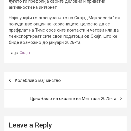
луѓето ги префрлија своите деловни и приватни
активности на интернет.
Најавувајќи го згаснувањето на Скајп, „Мајкрософт“ им
понуди две опции на корисниците: целосно да се
префрлат на Тимс сосе сите контакти и четови или да
ги експортираат сите свои податоци од Скајп, што ќе
биде возможно до јануари 2026-та.
Tags:
Скајп
Post
Колебливо мајчинство
navigation
Црно-бело на скалите на Мет гала 2025-та
Leave a Reply