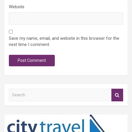
Website
Save my name, email, and website in this browser for the
next time I comment.
S
e
a
r
c
h