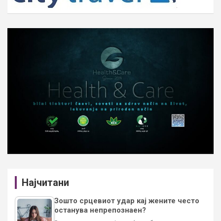
Најчитани
Зошто срцевиот удар кај жените често
останува непрепознаен?