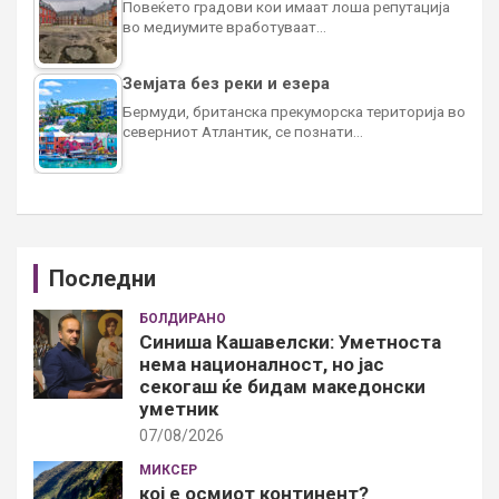
Повеќето градови кои имаат лоша репутација
во медиумите вработуваат…
Земјата без реки и езера
Бермуди, британска прекуморска територија во
северниот Атлантик, се познати…
Последни
БОЛДИРАНО
Синиша Кашавелски: Уметноста
нема националност, но јас
секогаш ќе бидам македонски
уметник
07/08/2026
МИКСЕР
кој е осмиот континент?