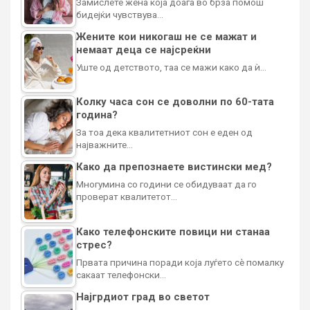
Замислете жена која доаѓа во брза помош
бидејќи чувствува…
Жените кои никогаш не се мажат и
немаат деца се најсреќни
Уште од детството, таа се мажи како да ѝ…
Колку часа сон се доволни по 60-тата
година?
За тоа дека квалитетниот сон е еден од
најважните…
Како да препознаете вистински мед?
Многумина со години се обидуваат да го
проверат квалитетот…
Како телефонските повици ни станаа
стрес?
Првата причина поради која луѓето сè помалку
сакаат телефонски…
Најгрдиот град во светот