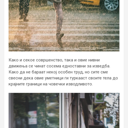
Како и секое совршенство, така и овие нивни
движења се чинат сосема едноставни за изведба.
Како да не бараат некој особен труд, но сите сме
свесни дека овие уметници ги туркааст своите тела до
крајните граници на човечки изводливото.