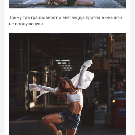
Токму таа грациозност и елеганција притоа е она што
не воодушевува.