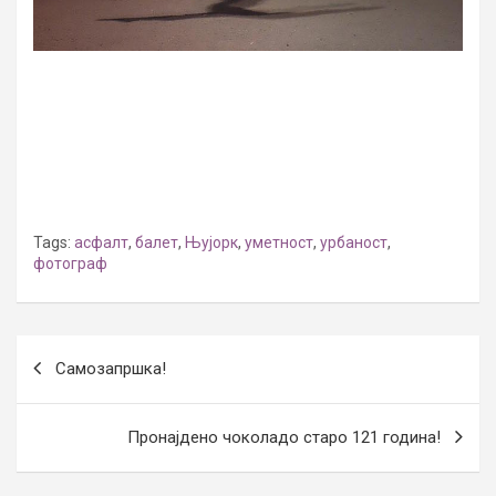
Tags:
асфалт
,
балет
,
Њујорк
,
уметност
,
урбаност
,
фотограф
Post
Самозапршка!
navigation
Пронајдено чоколадо старо 121 година!