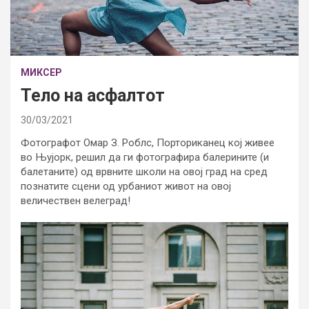
МИКСЕР
Тело на асфалтот
30/03/2021
Фотографот Омар З. Роблс, Порториканец кој живее
во Њујорк, решил да ги фотографира балерините (и
балетаните) од врвните школи на овој град на сред
познатите сцени од урбаниот живот на овој
величествен велеград!