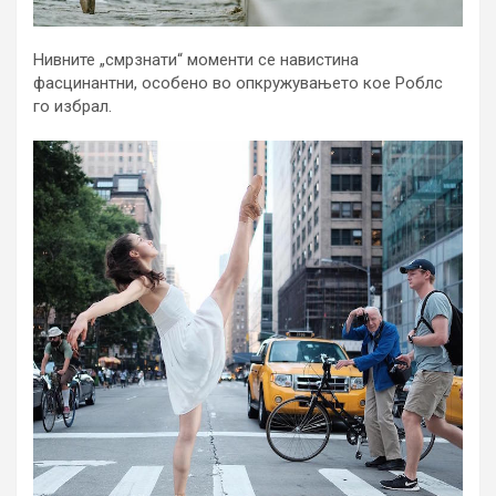
Нивните „смрзнати“ моменти се навистина
фасцинантни, особено во опкружувањето кое Роблс
го избрал.