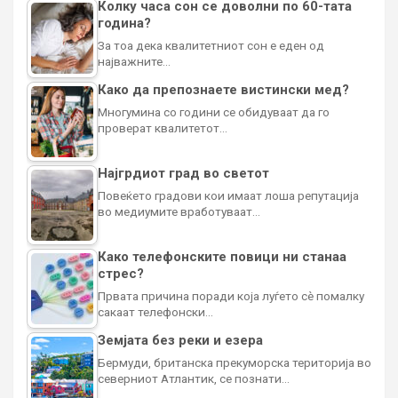
Колку часа сон се доволни по 60-тата
година?
За тоа дека квалитетниот сон е еден од
најважните…
Како да препознаете вистински мед?
Многумина со години се обидуваат да го
проверат квалитетот…
Најгрдиот град во светот
Повеќето градови кои имаат лоша репутација
во медиумите вработуваат…
Како телефонските повици ни станаа
стрес?
Првата причина поради која луѓето сè помалку
сакаат телефонски…
Земјата без реки и езера
Бермуди, британска прекуморска територија во
северниот Атлантик, се познати…