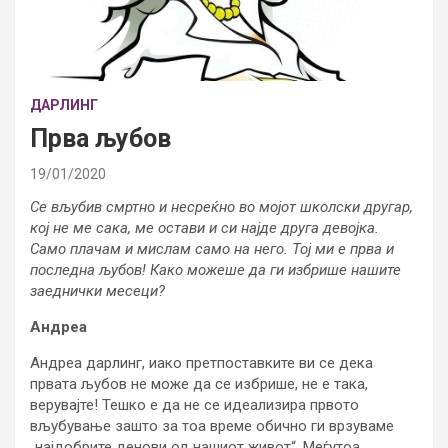
ДАРЛИНГ
Прва љубов
19/01/2020
Се вљубив смртно и несреќно во мојот школски другар,
кој не ме сака, ме остави и си најде друга девојка.
Само плачам и мислам само на него. Тој ми е прва и
последна љубов! Како можеше да ги избрише нашите
заеднички месеци?
Андреа
Андреа дарлинг, иако претпоставките ви се дека
првата љубов не може да се избрише, не е така,
верувајте! Тешко е да не се идеализира првото
вљубување зашто за тоа време обично ги врзуваме
„најдобрите денови од нашиот живот“. Меѓутоа,