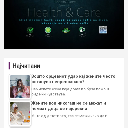
Најчитани
Зошто срцевиот удар кај жените често
останува непрепознаен?
Замислете жена која доаѓа во брза помош
бидејќи чувствува…
Жените кои никогаш не се мажат и
немаат деца се најсреќни
Уште од детството, таа се мажи како да ѝ…