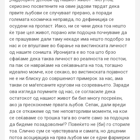
сериозно посветените на овие јадови тврдат дека
првите љубови се случуваат прерано, а поради
големата космичка неправда, по дефиниција се
осудени на пропаст. Иако, ни се чини дека тоа нешто
ќе трае цел живот, порано или подоцна почнуваме да
се прашуваме дали таму некаде има нешто подобро за
нас и се впуштаме во барање на вистинската личност
од нашите соништа. Иронијата е во тоа што брзо
сфаќаме дека таква личност во реалноста не постои,
па пак се навраќаме на сеќавањата на тоа, тогашно
идеално момче, кое секако, во вистинската појавност
не е ни блиску до совршениот примерок за нас, ама
такви се маѓепсаните кругови на созревањето. Заради
ова изгледа поумните од нас, се согласиле дека
остатокот од нашиот живот би бил многу посреќен,
ако ја прескокнеме првата љубов. Сепак, дали вреди
да се откажеме од тие неповторливи моменти, на кои
се сеќаваме со трошка тага во очите само за подоцна
да бидеме позадоволни!? Повеќето не (би) го сториле
тоа. Слично сум се чувствувала и самата, но децении
потоа асоцијација на прва љубов ми се едни фармерки