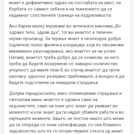
инает е дефинитивно одраз на состојбата на умот, на
борбата со самиот себеси и на тежнението да се
надминат сопствените граници на издржливоста.
Ако барем малку веруваме во античката максима „Во
здраво тело, здрав дух“, тогаш инаетот е типичен
нејзин производ. За терање инает е неопходна добра
(одлична) психо-физичка кондиција, која ќе овозможи
минимално разочарување, ако инаетот не ни успее.
Натаму, инаетот треба добро да се осмисли; за него
треба да бидете вооружени со завидно количество
упорност; да имате план Б во случај инаетот да тргне
наопаку, односно резервно прибежиште, а воедно и да
бидете подготвени на невидени страдања.
Делува парадоксално, иако споменуваме страдање и
танталови маки, инаетот е одлика само на
хедонистите, само на оние што знаат да уживаат во
моментот и кои знаат да ги најдат убавите работи и во
најтешките моменти. Зашто, не постои ништо што може
да се спореди со онаа сатисфакција, со она блажено
задоволство што ќе го почувствувате откога од инает