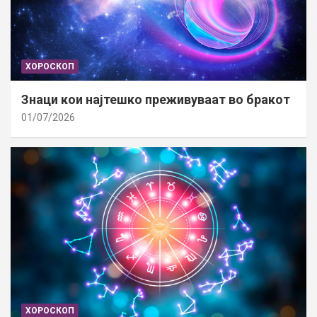
ХОРОСКОП
Знаци кои најтешко преживуваат во бракот
01/07/2026
ХОРОСКОП