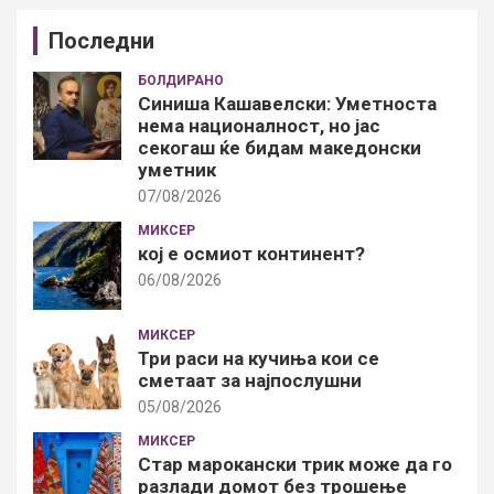
Последни
БОЛДИРАНО
Синиша Кашавелски: Уметноста
нема националност, но јас
секогаш ќе бидам македонски
уметник
07/08/2026
МИКСЕР
кој е осмиот континент?
06/08/2026
МИКСЕР
Три раси на кучиња кои се
сметаат за најпослушни
05/08/2026
МИКСЕР
Стар марокански трик може да го
разлади домот без трошење