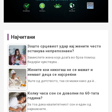
Најчитани
Зошто срцевиот удар кај жените често
останува непрепознаен?
Замислете жена која доаѓа во брза помош
бидејќи чувствува…
Жените кои никогаш не се мажат и
немаат деца се најсреќни
Уште од детството, таа се мажи како да ѝ…
Колку часа сон се доволни по 60-тата
година?
За тоа дека квалитетниот сон е еден од
најважните…