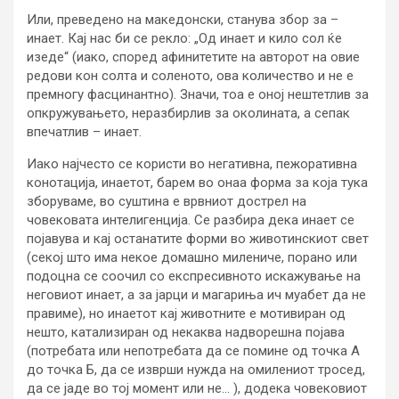
Или, преведено на македонски, станува збор за –
инает. Кај нас би се рекло: „Од инает и кило сол ќе
изеде“ (иако, според афинитетите на авторот на овие
редови кон солта и соленото, ова количество и не е
премногу фасцинантно). Значи, тоа е оној нештетлив за
опкружувањето, неразбирлив за околината, а сепак
впечатлив – инает.
Иако најчесто се користи во негативна, пежоративна
конотација, инаетот, барем во онаа форма за која тука
зборуваме, во суштина е врвниот дострел на
човековата интелигенција. Се разбира дека инает се
појавува и кај останатите форми во животинскиот свет
(секој што има некое домашно милениче, порано или
подоцна се соочил со експресивното искажување на
неговиот инает, а за јарци и магариња ич муабет да не
правиме), но инаетот кај животните е мотивиран од
нешто, катализиран од некаква надворешна појава
(потребата или непотребата да се помине од точка А
до точка Б, да се изврши нужда на омилениот тросед,
да се јаде во тој момент или не… ), додека човековиот