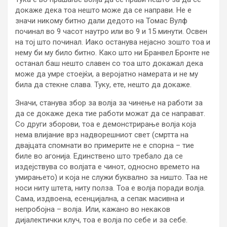
докаже дека тоа нешто може да се направи. Не е
значи никому битно дали дедото на Томас Вулф
починал во 9 часот наутро или во 9 и 15 минути. Освен
на тој што починал. Иако останува нејасно зошто тоа и
нему би му било битно. Како што ни Бранвел Бронте не
останал баш нешто славен со тоа што докажал дека
може да умре стоејќи, а веројатно намерата и не му
била да стекне слава. Туку, ете, нешто да докаже.
Значи, станува збор за волја за чинење на работи за
да се докаже дека тие работи можат да се направат.
Со други зборови, тоа е демонстрирање волја која
нема влијание врз надворешниот свет (смртта на
двајцата спомнати во примерите не е спорна – тие
биле во агонија. Единствено што требало да се
издејствува со волјата е чинот, односно времето на
умирањето) и која не служи буквално за ништо. Таа не
носи ниту штета, ниту полза. Тоа е волја поради волја.
Сама, издвоена, есенцијална, а сепак масивна и
непробојна – волја. Или, кажано во некаков
дијалектички клуч, тоа е волја по себе и за себе.