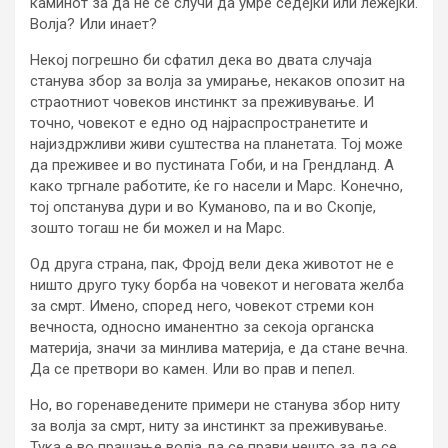
каминот за да не се случи да умре седејќи или лежејќи.
Волја? Или инает?
Некој погрешно би сфатил дека во двата случаја
станува збор за волја за умирање, некаков опозит на
страотниот човеков инстинкт за преживување. И
точно, човекот е едно од најраспространетите и
најиздржливи живи суштества на планетата. Тој може
да преживее и во пустината Гоби, и на Грендланд. А
како тргнале работите, ќе го насели и Марс. Конечно,
тој опстанува дури и во Куманово, па и во Скопје,
зошто тогаш не би можел и на Марс.
Од друга страна, пак, Фројд вели дека животот не е
ништо друго туку борба на човекот и неговата желба
за смрт. Имено, според него, човекот стреми кон
вечноста, односно иманентно за секоја органска
материја, значи за минлива материја, е да стане вечна.
Да се претвори во камен. Или во прав и пепел.
Но, во горенаведените примери не станува збор ниту
за волја за смрт, ниту за инстинкт за преживување.
Тука е во прашање волја да се прави нешто за да се