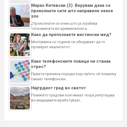
Марко Китевски (2): Верувам дека се
проколнати сите што направиле некое
зло
„Проколнати се оние што ја ограбија
татковината во криминалната…
Како да препознаете вистински мед?
Многумина со години се обидуваат да го
проверат квалитетот…
Како телефонските повици ни станаа
стрес?
Првата причина поради која луѓето сè помалку
сакаат телефонски…
Најгрдиот град во светот
Повеќето градови кои имаат лоша репутација
во медиумите вработуваат…