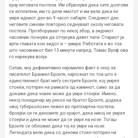
крај неговата постела. Им објаснува дека сите долгови
се исплатени, им го дели имотот и им вели дека ќе
умре идниот ден во 9 часот сабајле. Следниот ден
неговите синови повторно седнуваат околу неговата
постела. Прозборуваат по некој збор, а ѕидниот
часовник почнува да отчукува девет пати. Стариот ја
врти главата кон ѕидот и – умира. Работата е во тоа
што часовникот бил 15 минути напред. Томас Вулф ова
го нарекува волја.
Сепак, мој дефинитивно најомилен факт е оној за
писателот Бранвел Бронте, најпознат по тоа што е
единствениот брат меѓу сестрите Бронте, кој умрел
стоеќи, потпрен на рамката од каминот, само за да
докаже дека човек може да умре стоејќи. Имено,
некој понадичар му рекол на братот Бронте, додека
овој туберколозен лежел во претсмртна постела,
броејќи си ги деновите до крајот, дека никој не умрел
стоејќи и дека не може да се умре на нозе. Тогаш
Бронте се обложил дека тој ќе умре на нозе.
Легендата вели дека со денови стоел потпрен на