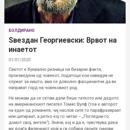
БОЛДИРАНО
Ѕвездан Георгиевски: Врвот на
инаетот
01/01/2020
Светот е буквално ризница на бизарни факти,
произведени од човекот; податоци кои навидум не
служат за ништо, ама се доволно фасцинантни да ве
направат горд на човековиот род.
Не можам да се сетам дали беше таткото или дедото
на американскиот писател Томас Вулф (тоа е авторот
на еден од романите, чиј наслов сите го парафразираат
или цитираат, а ретко кој го читал – „Погледни го
домот свој, ангеле“). Значи, кој и да е, чувствува дека
му доаѓа физичкиот крај и ги собира своите синови