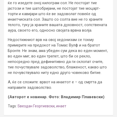
ќе го изедете оној килограм сол. Не постојат тие
јастози и тие шатобријани, не постојат тие моцарт-
торти и кавијари што ќе ве задоволат повеќе од
инаетчиската сол. Зашто со солта вие не го храните
телото, туку ја храните вашата духовност, сопствената
аура, своето его, односно својата врвна волја.
Недостижниот врв на овој хедонизам се токму
примерите на предокот на Томас Вулф и на братот
Бронте. Не знам, ама убеден сум дека во еден момент,
во еден миг, во еден трепет, што би се рекло,
непосредно пред дефинитивно да ги склопат очите,
тие почуствувале задоволство, блаженост, какво што
не почувствувало ниту едно друго човеково битие.
А, ќе се сложите: врвот на инаетот е – од смртта да
направите задоволство.
(Авторот е новинар. Фото: Владимир Плавевски)
Tags:
Ѕвездан Георгиевски
,
инает