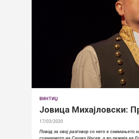
ВИНТИЏ
Јовица Михајловски: П
17/03/2020
Повод за овој разговор со него е снимањето 
сценариото на Сашко Насев, а во режија на Ерб