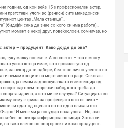
на години, од кои веќе 15 е професионален актер,
ани претстави, улоги во (речиси) сите македонски
ултурниот центар „Мала станица“…
ага“ (бидејќи сака да знае со кого си има работа)…
угиот момент е некој друг, повеќеслоен, сомничав, но
с: актер – продуцент. Како дојде до ова?
ас, туку малку повеќе е. А во светот – тоа е многу
ната улога што ја имам, што произлегува од
ње, за некој да те одбере, без твое лично улество во
ама ги немам конците на мојот живот в раце. Секогаш
страшно, ја немам задоволувачката егзистенција од
 својот најголем творечки набој, кога треба да
 својата иднина, а што ми се случува? Ситуацијата во
 Никому нему е грижа за професијата што се вика –
миште си одат од сцената со по една слика и сто
Очајно! И мене ми ја понудија оваа улога… Но, ако
но ќебев во некоја инфериорна позиција. Затоа си
, па така влегов во овој проект и како продуцент,