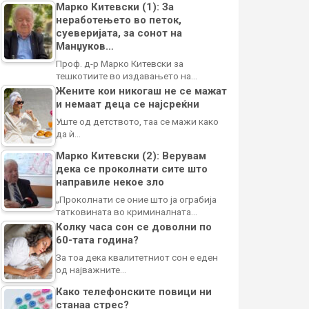
Марко Китевски (1): За
неработењето во петок,
суеверијата, за сонот на
Манџуков…
Проф. д-р Марко Китевски за
тешкотиите во издавањето на…
Жените кои никогаш не се мажат
и немаат деца се најсреќни
Уште од детството, таа се мажи како
да ѝ…
Марко Китевски (2): Верувам
дека се проколнати сите што
направиле некое зло
„Проколнати се оние што ја ограбија
татковината во криминалната…
Колку часа сон се доволни по
60-тата година?
За тоа дека квалитетниот сон е еден
од најважните…
Како телефонските повици ни
станаа стрес?