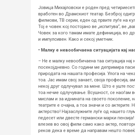
Јовица Михајловски е роден пред четириесети
вработен во Драмскиот театар. Безброј одигр
филмови, ТВ серии, еден од првите луѓе на к
Тој е човек кој постојано ве „испитува“, ве „в
Човек за кого тамам имате дефиниција, во др
и импулсивен. Како и секој уметник.
• Малку е невообичаена ситуацијата кај на
– Не е малку невообичаена таа ситуација нај н
посекојдневно. Со години ме депримира пасив
природата на нашата професија. Улога на чека
тоа. Јас имам свој занает, своја професија, 
некој друг одлучувал за мене. Што е уште по
тоа нечие одлучување. Всушност, се наоѓам во
мислам и за иднината на своето поколение, на
театрите е очајна, а тоа значи и со актерите.
актерство! Најзаслужните луѓе од нашето глу
педесет или двесте германски марки пензија! 
влезев во овој филм само како актер, повтор
реков дека е време да направам нешто повеќе