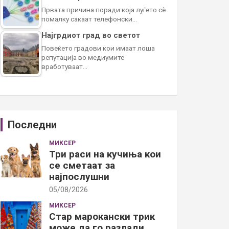
Првата причина поради која луѓето сè
помалку сакаат телефонски…
Најгрдиот град во светот
Повеќето градови кои имаат лоша
репутација во медиумите
вработуваат…
Последни
МИКСЕР
Три раси на кучиња кои
се сметаат за
најпослушни
05/08/2026
МИКСЕР
Стар марокански трик
може да го разлади