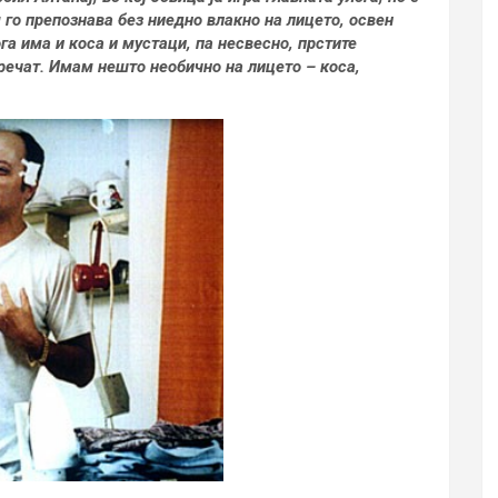
го препознава без ниедно влакно на лицето, освен
ога има и коса и мустаци, па несвесно, прстите
пречат. Имам нешто необично на лицето – коса,