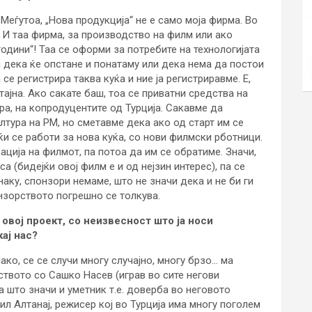
Меѓутоа, „Нова продукција“ не е само моја фирма. Во
 И таа фирма, за производство на филм или ако
 години“! Таа се оформи за потребите на технологијата
и дека ќе опстане и понатаму или дека нема да постои
се регистрира таква куќа и ние ја регистриравме. Е,
тајна. Ако сакате баш, тоа се приватни средства на
ра, на копродуцентите од Турција. Сакавме да
лтура на РМ, но сметавме дека ако од старт им се
ќи се работи за нова куќа, со нови филмски рботници.
ација на филмот, па потоа да им се обратиме. Значи,
а (бидејќи овој филм е и од нејзин интерес), па се
аку, спонзори немаме, што не значи дека и не би ги
онзорството погрешно се толкува.
 овој проект, со неизвесност што ја носи
ај нас?
ко, се се случи многу случајно, многу брзо… ма
куството со Сашко Насев (играв во сите негови
а што значи и уметник т.е. доверба во неговото
ил Алтанај, режисер кој во Турција има многу поголем