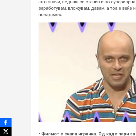
што значи, веднаш се ставив и во супериорна п
заработувам, вложувам, давам, а тоа е веќе 
понадежно.
• Филмот е скапа играчка. Од каде пари за