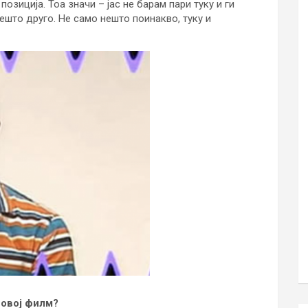
озиција. Тоа значи – јас не барам пари туку и ги
нешто друго. Не само нешто поинакво, туку и
 овој филм?