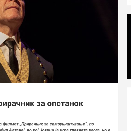
рирачник за опстанок
на филмот „Прирачник за самоуништување“, по
ил Алтанај, во кој Јовица ја игра главната улога, но е