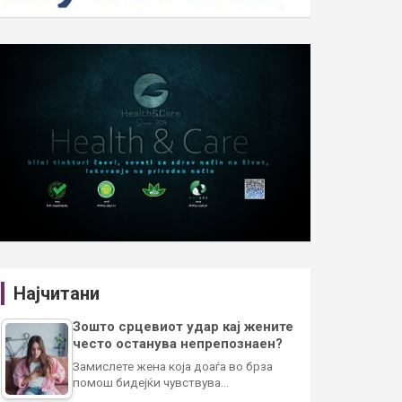
Најчитани
Зошто срцевиот удар кај жените
често останува непрепознаен?
Замислете жена која доаѓа во брза
помош бидејќи чувствува…