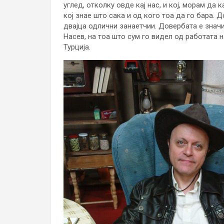
углед, отколку овде кај нас, и кој, морам да 
кој знае што сака и од кого тоа да го бара. 
двајца одлични занаетчии. Довербата е значи
Насев, на тоа што сум го видел од работата 
Турција.