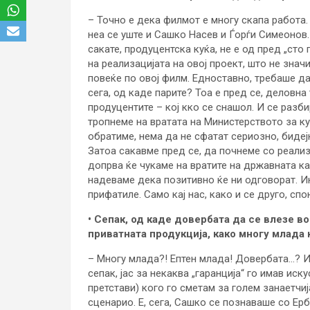
– Точно е дека филмот е многу скапа работа. 
неа се уште и Сашко Насев и Ѓорѓи Симеонов.
сакате, продуцентска куќа, не е од пред „сто
на реализацијата на овој проект, што не знач
повеќе по овој филм. Едноставно, требаше да 
сега, од каде парите? Тоа е пред се, деловна 
продуцентите – кој кко се снашол. И се разби
тропнеме на вратата на Министерството за ку
обратиме, нема да не сфатат сериозно, бидеј
Затоа сакавме пред се, да почнеме со реализ
допрва ќе чукаме на вратите на државната кас
надеваме дека позитивно ќе ни одговорат. Ин
прифатиле. Само кај нас, како и се друго, сп
• Сепак, од каде довербата да се влезе во
приватната продукција, како многу млада к
– Многу млада?! Ептен млада! Довербата…? Иа
сепак, јас за некаква „гаранција“ го имав ис
претстави) кого го сметам за голем занаетчиј
сценарио. Е, сега, Сашко се познаваше со Ерб