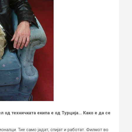
л од техничката екипа е од Турција… Како е да се
налци. Тие само јадат, спијат и работат. Филмот во