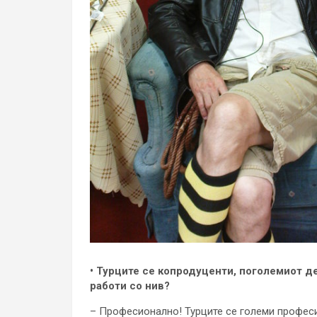
• Турците се копродуценти, поголемиот де
работи со нив?
– Професионално! Турците се големи професио