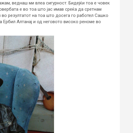
кажам, веднаш ми влеа сигурност. Бидејќи тоа е човек
Довербата е во тоа што јас имав среќа да сретнам
 во резултатот на тоа што досега го работел Сашко
на Ербил Алтанај и од неговото високо реноме во