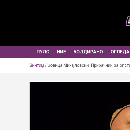
Skip
to
content
ПУЛС
НИЕ
БОЛДИРАНО
ОГЛЕДА
Винтиџ
Јовица Михајловски: Прирачник за опст