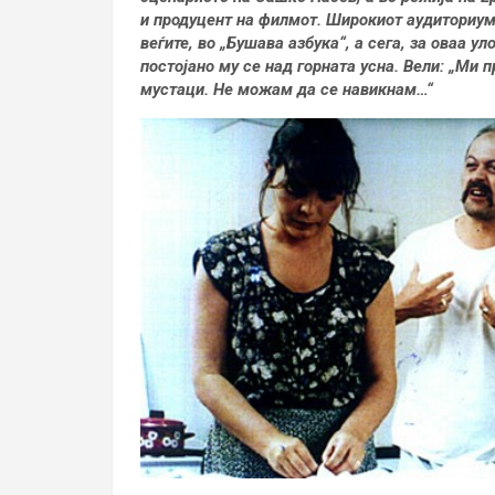
и продуцент на филмот. Широкиот аудиториум 
веѓите, во „Бушава азбука“, а сега, за оваа ул
постојано му се над горната усна. Вели: „Ми 
мустаци. Не можам да се навикнам…“