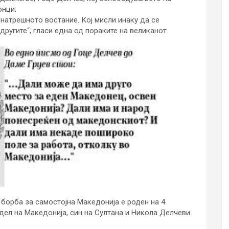
онци:
натрешното востание. Кој мисли инаку да се
другите“, гласи една од пораките на великанот.
борба за самостојна Македонија е роден на 4
 дел на Македонија, син на Султана и Никола Делчеви.