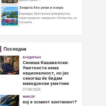
Земјата без реки и езера
Бермуди, британска прекуморска
територија во северниот Атлантик, се
познати…
Последни
БОЛДИРАНО
Синиша Кашавелски:
Уметноста нема
националност, но јас
секогаш ќе бидам
македонски уметник
07/08/2026
МИКСЕР
кој е осмиот континент?