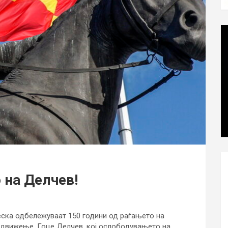
 на Делчев!
еска одбележуваат 150 години од раѓањето на
движење, Гоце Делчев, кој ослободувањето на