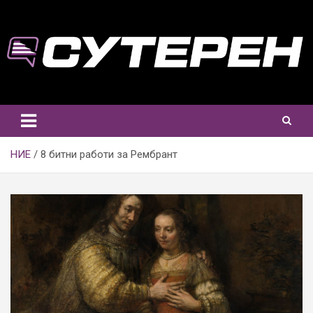
Skip
to
content
НИЕ
8 битни работи за Рембрант