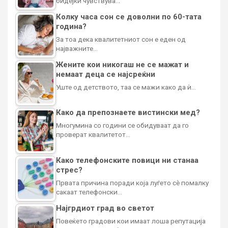
бидејќи чувствува…
Колку часа сон се доволни по 60-тата
година?
За тоа дека квалитетниот сон е еден од
најважните…
Жените кои никогаш не се мажат и
немаат деца се најсреќни
Уште од детството, таа се мажи како да ѝ…
Како да препознаете вистински мед?
Многумина со години се обидуваат да го
проверат квалитетот…
Како телефонските повици ни станаа
стрес?
Првата причина поради која луѓето сè помалку
сакаат телефонски…
Најгрдиот град во светот
Повеќето градови кои имаат лоша репутација