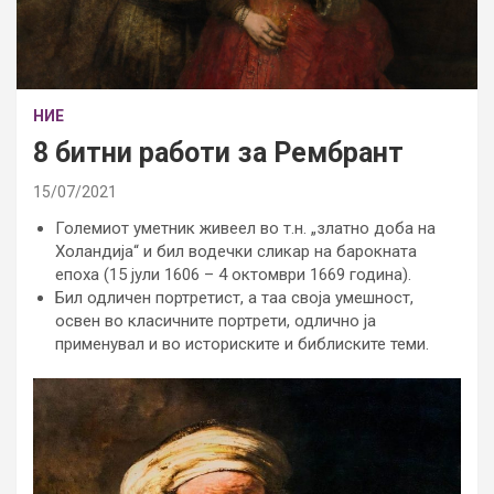
НИЕ
8 битни работи за Рембрант
15/07/2021
Големиот уметник живеел во т.н. „златно доба на
Холандија“ и бил водечки сликар на барокната
епоха (15 јули 1606 – 4 октомври 1669 година).
Бил одличен портретист, а таа своја умешност,
освен во класичните портрети, одлично ја
применувал и во историските и библиските теми.