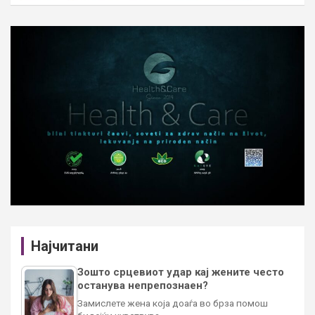
Најчитани
Зошто срцевиот удар кај жените често
останува непрепознаен?
Замислете жена која доаѓа во брза помош