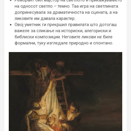
на односот светло – темно. Таа игра на светлината
допринесувала за драматичноста на сцената, а на
ликовите им давала карактер.
Овој уметник ги прекршил правилата што дотогаш
важеле за сликање на историски, алегориски и
библиски композиции. Неговите ликови не биле
формални, туку изгледале природно и спонтано.