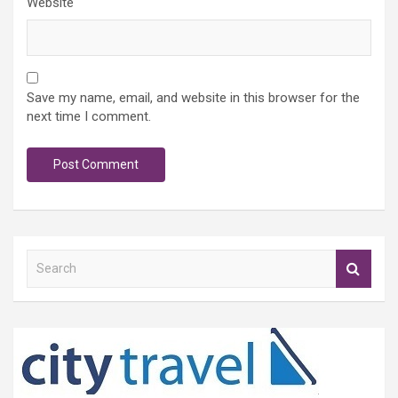
Website
Save my name, email, and website in this browser for the
next time I comment.
S
e
a
r
c
h