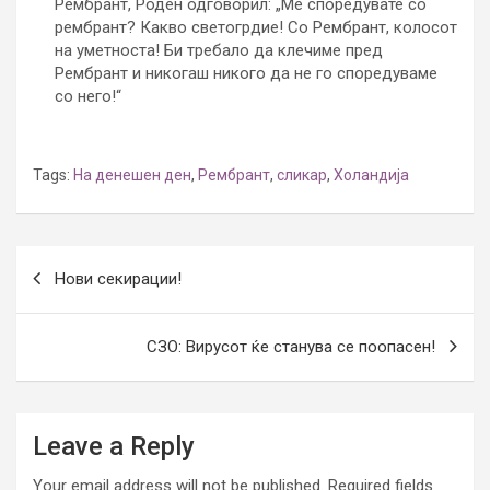
Рембрант, Роден одговорил: „Ме споредувате со
рембрант? Какво светогрдие! Со Рембрант, колосот
на уметноста! Би требало да клечиме пред
Рембрант и никогаш никого да не го споредуваме
со него!“
Tags:
На денешен ден
,
Рембрант
,
сликар
,
Холандија
Post
Нови секирации!
navigation
СЗО: Вирусот ќе станува се поопасен!
Leave a Reply
Your email address will not be published.
Required fields