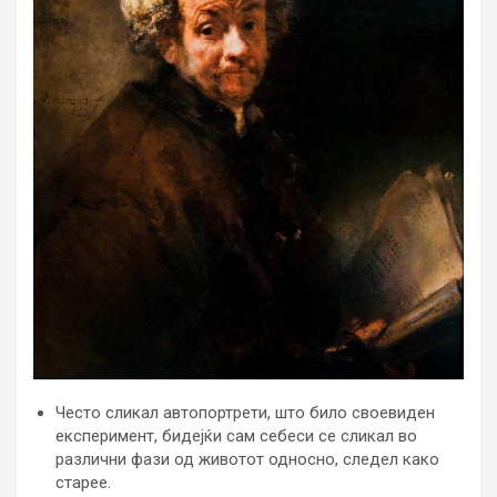
Често сликал автопортрети, што било своевиден
експеримент, бидејќи сам себеси се сликал во
различни фази од животот односно, следел како
старее.