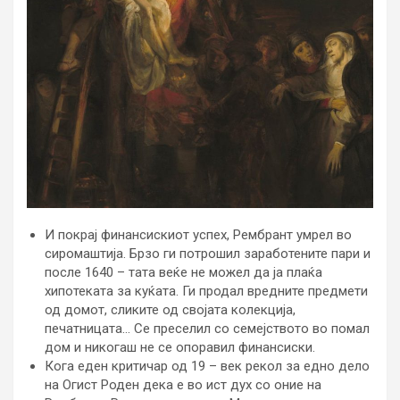
И покрај финансискиот успех, Рембрант умрел во
сиромаштија. Брзо ги потрошил заработените пари и
после 1640 – тата веќе не можел да ја плаќа
хипотеката за куќата. Ги продал вредните предмети
од домот, сликите од својата колекција,
печатницата… Се преселил со семејството во помал
дом и никогаш не се опоравил финансиски.
Кога еден критичар од 19 – век рекол за едно дело
на Огист Роден дека е во ист дух со оние на