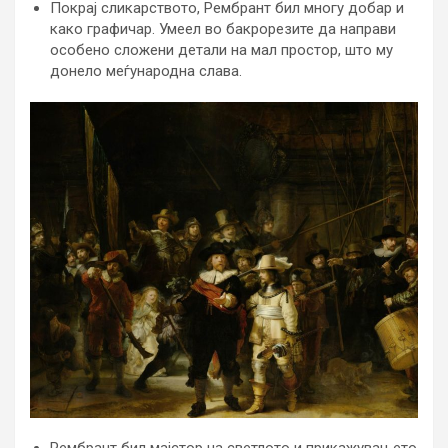
Покрај сликарството, Рембрант бил многу добар и
како графичар. Умеел во бакрорезите да направи
особено сложени детали на мал простор, што му
донело меѓународна слава.
Рембрант бил мајстор на светлото и прикажувањето