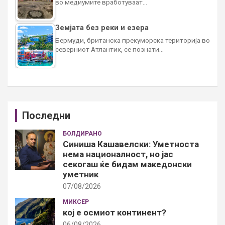
во медиумите вработуваат…
Земјата без реки и езера
Бермуди, британска прекуморска територија во
северниот Атлантик, се познати…
Последни
БОЛДИРАНО
Синиша Кашавелски: Уметноста
нема националност, но јас
секогаш ќе бидам македонски
уметник
07/08/2026
МИКСЕР
кој е осмиот континент?
06/08/2026